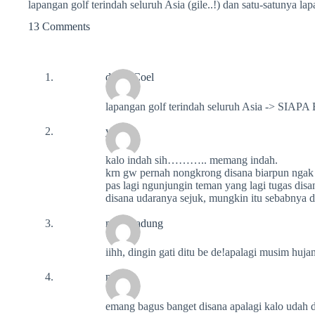
lapangan golf terindah seluruh Asia (gile..!) dan satu-satunya l
13 Comments
david Coel
lapangan golf terindah seluruh Asia -> 
yogi
kalo indah sih……….. memang indah.
krn gw pernah nongkrong disana biarpun ngak
pas lagi ngunjungin teman yang lagi tugas disan
disana udaranya sejuk, mungkin itu sebabnya di
mangbadung
iihh, dingin gati ditu be de!apalagi musim hu
mila
emang bagus banget disana apalagi kalo udah d