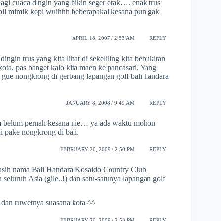
lagi cuaca dingin yang bikin seger otak…. enak trus
bil mimik kopi wuihhh beberapakalikesana pun gak
APRIL 18, 2007 / 2:53 AM
REPLY
ngin trus yang kita lihat di sekeliling kita bebukitan
kota, pas banget kalo kita maen ke pancasari. Yang
t gue nongkrong di gerbang lapangan golf bali handara
JANUARY 8, 2008 / 9:49 AM
REPLY
nya belum pernah kesana nie… ya ada waktu mohon
i pake nongkrong di bali.
FEBRUARY 20, 2009 / 2:50 PM
REPLY
kasih nama Bali Handara Kosaido Country Club.
 seluruh Asia (gile..!) dan satu-satunya lapangan golf
h dan ruwetnya suasana kota ^^
FEBRUARY 20, 2009 / 2:53 PM
REPLY