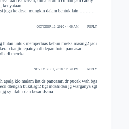
asal dari Pancasari, dimana dulu cuman jadi caddy
 kenyataan.
usi juga ke desa, mungkin dalam bentuk lain ……….
OCTOBER 10, 2010 / 4:08 AM
REPLY
ng hutan untuk memperluas kebun mreka masing2 jadi
kerap banjir tepatnya di depan hotel pancasari
pribadi mereka
NOVEMBER 1, 2010 / 11:20 PM
REPLY
ah apalg klo malam liat ds pancasari dr pucak wah bgs
cil dtengah bukit,sgt2 bgt indah!dan jg warganya sgt
jg sy trlahir dan besar dsana