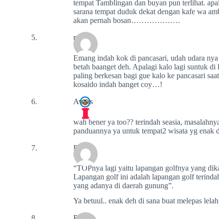
tempat Tamblingan dan buyan pun terlihat. apa
sarana tempat duduk dekat dengan kafe wa am
akan pernah bosan……………….
romeo
Emang indah kok di pancasari, udah udara nya di
betah baanget deh. Apalagi kalo lagi suntuk di 
paling berkesan bagi gue kalo ke pancasari saa
kosaido indah banget coy…!
Avans
wah bener ya too?? terindah seasia, masalah
panduannya ya untuk tempat2 wisata yg enak d
Riska
“TOPnya lagi yaitu lapangan golfnya yang di
Lapangan golf ini adalah lapangan golf terindah
yang adanya di daerah gunung”.
Ya betuul.. enak deh di sana buat melepas lela
Riska