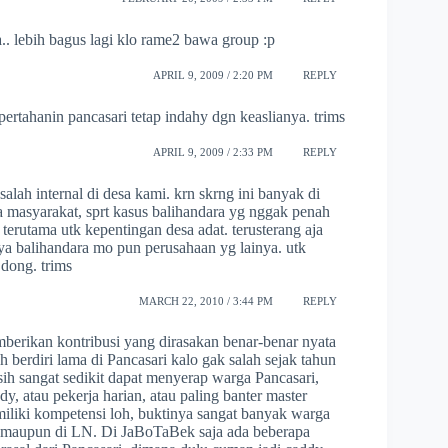
.. lebih bagus lagi klo rame2 bawa group :p
APRIL 9, 2009 / 2:20 PM
REPLY
ertahanin pancasari tetap indahy dgn keaslianya. trims
APRIL 9, 2009 / 2:33 PM
REPLY
alah internal di desa kami. krn skrng ini banyak di
 masyarakat, sprt kasus balihandara yg nggak penah
erutama utk kepentingan desa adat. terusterang aja
ya balihandara mo pun perusahaan yg lainya. utk
dong. trims
MARCH 22, 2010 / 3:44 PM
REPLY
erikan kontribusi yang dirasakan benar-benar nyata
berdiri lama di Pancasari kalo gak salah sejak tahun
h sangat sedikit dapat menyerap warga Pancasari,
y, atau pekerja harian, atau paling banter master
iliki kompetensi loh, buktinya sangat banyak warga
sia maupun di LN. Di JaBoTaBek saja ada beberapa