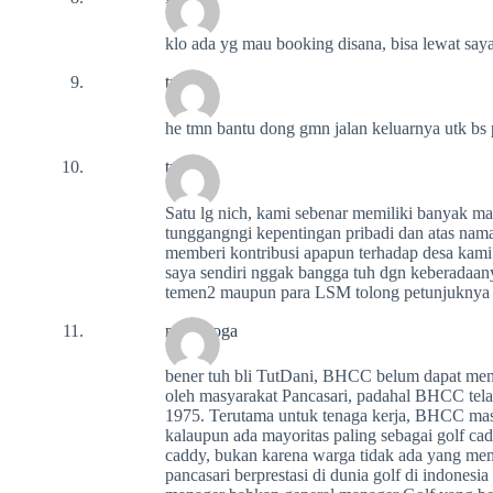
klo ada yg mau booking disana, bisa lewat saya
tutdani
he tmn bantu dong gmn jalan keluarnya utk bs p
tutdani
Satu lg nich, kami sebenar memiliki banyak mas
tunggangngi kepentingan pribadi dan atas nama
memberi kontribusi apapun terhadap desa kami t
saya sendiri nggak bangga tuh dgn keberadaan
temen2 maupun para LSM tolong petunjuknya 
mertayoga
bener tuh bli TutDani, BHCC belum dapat memb
oleh masyarakat Pancasari, padahal BHCC telah 
1975. Terutama untuk tenaga kerja, BHCC masi
kalaupun ada mayoritas paling sebagai golf cadd
caddy, bukan karena warga tidak ada yang mem
pancasari berprestasi di dunia golf di indone