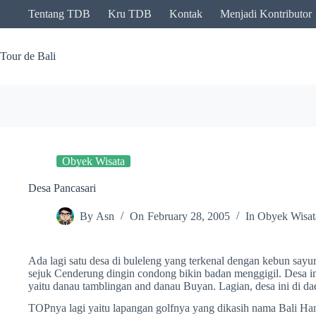
Skip
Tentang TDB
Kru TDB
Kontak
Menjadi Kontributor
to
content
Tour de Bali
Obyek Wisata
Desa Pancasari
By
Asn
On
February 28, 2005
In
Obyek Wisat
Ada lagi satu desa di buleleng yang terkenal dengan kebun sayu
sejuk Cenderung dingin condong bikin badan menggigil. Desa ini
yaitu danau tamblingan and danau Buyan. Lagian, desa ini di da
TOPnya lagi yaitu lapangan golfnya yang dikasih nama Bali Ha