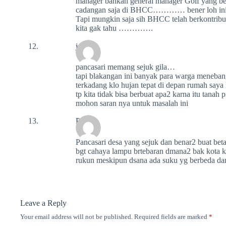
manager bahkan general manager Golf yang ber
cadangan saja di BHCC………… bener loh ini,
Tapi mungkin saja sih BHCC telah berkontrib
kita gak tahu ………….
jering
pancasari memang sejuk gila…
tapi blakangan ini banyak para warga meneba
terkadang klo hujan tepat di depan rumah saya 
tp kita tidak bisa berbuat apa2 karna itu tanah 
mohon saran nya untuk masalah ini
Putu
Pancasari desa yang sejuk dan benar2 buat bet
bgt cahaya lampu brtebaran dmana2 bak kota ke
rukun meskipun dsana ada suku yg berbeda dan 
Leave a Reply
Your email address will not be published.
Required fields are marked
*