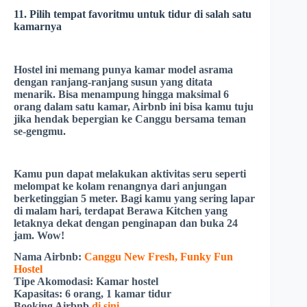
11. Pilih tempat favoritmu untuk tidur di salah satu
kamarnya
Hostel ini memang punya kamar model asrama
dengan ranjang-ranjang susun yang ditata
menarik. Bisa menampung hingga maksimal 6
orang dalam satu kamar, Airbnb ini bisa kamu tuju
jika hendak bepergian ke Canggu bersama teman
se-gengmu.
Kamu pun dapat melakukan aktivitas seru seperti
melompat ke kolam renangnya dari anjungan
berketinggian 5 meter. Bagi kamu yang sering lapar
di malam hari, terdapat
Berawa Kitchen
yang
letaknya dekat dengan penginapan dan buka 24
jam. Wow!
Nama Airbnb:
Canggu New Fresh, Funky Fun
Hostel
Tipe Akomodasi:
Kamar hostel
Kapasitas:
6 orang, 1 kamar tidur
Booking Airbnb
di sini