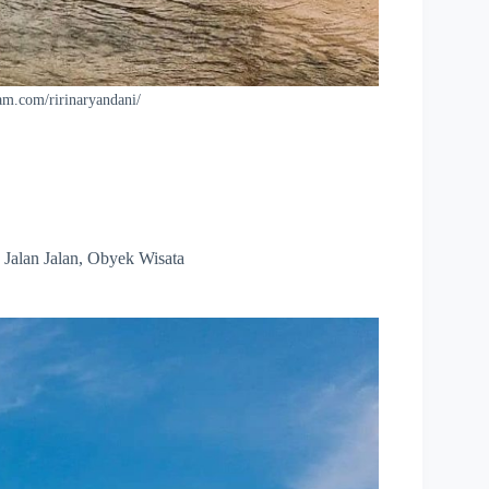
ram.com/ririnaryandani/
,
Jalan Jalan
,
Obyek Wisata