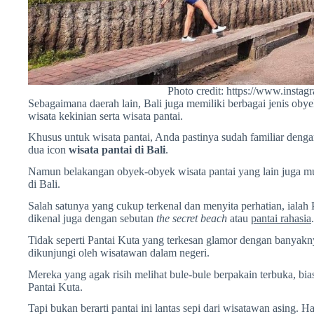
Photo credit: https://www.instag
Sebagaimana daerah lain, Bali juga memiliki berbagai jenis obyek 
wisata kekinian serta wisata pantai.
Khusus untuk wisata pantai, Anda pastinya sudah familiar deng
dua icon
wisata pantai di Bali
.
Namun belakangan obyek-obyek wisata pantai yang lain juga m
di Bali.
Salah satunya yang cukup terkenal dan menyita perhatian, ialah 
dikenal juga dengan sebutan
the secret beach
atau
pantai rahasia
.
Tidak seperti Pantai Kuta yang terkesan glamor dengan banyak
dikunjungi oleh wisatawan dalam negeri.
Mereka yang agak risih melihat bule-bule berpakain terbuka, bi
Pantai Kuta.
Tapi bukan berarti pantai ini lantas sepi dari wisatawan asing