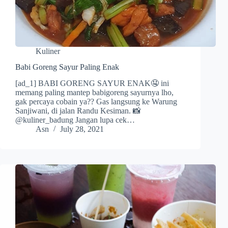
Kuliner
Babi Goreng Sayur Paling Enak
[ad_1] BABI GORENG SAYUR ENAK🤤 ini
memang paling mantep babigoreng sayurnya lho,
gak percaya cobain ya?? Gas langsung ke Warung
Sanjiwani, di jalan Randu Kesiman. 📸
@kuliner_badung Jangan lupa cek…
Asn
July 28, 2021