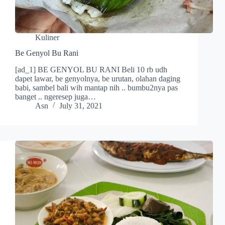
Kuliner
Be Genyol Bu Rani
[ad_1] BE GENYOL BU RANI Beli 10 rb udh
dapet lawar, be genyolnya, be urutan, olahan daging
babi, sambel bali wih mantap nih .. bumbu2nya pas
banget .. ngeresep juga…
Asn
July 31, 2021