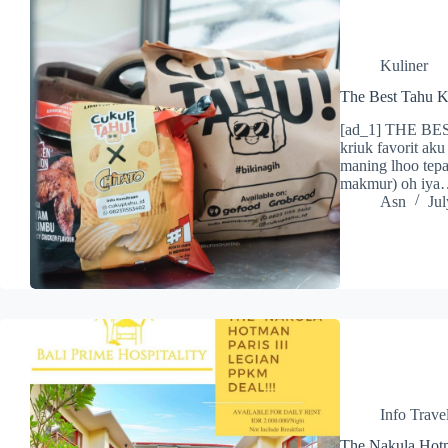
Kuliner
The Best Tahu 
[ad_1] THE B
kriuk favorit ak
maning lhoo tepa
makmur) oh iy
Asn
Jul
Info Trave
The Nakula Hotm