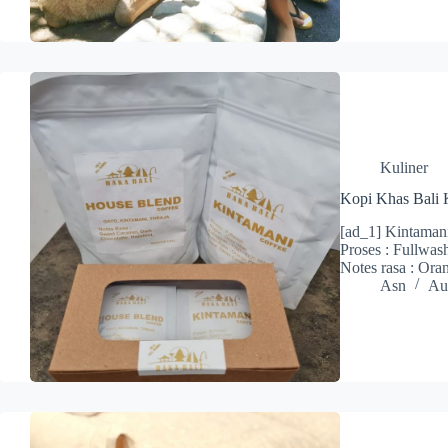
Kuliner
Kopi Khas Bali 
[ad_1] Kintamani
Proses : Fullwas
Notes rasa : Ora
Asn
Au