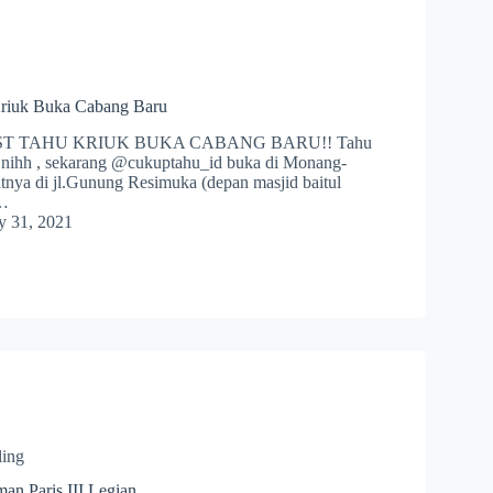
Kriuk Buka Cabang Baru
EST TAHU KRIUK BUKA CABANG BARU!! Tahu
u nihh , sekarang @cukuptahu_id buka di Monang-
tnya di jl.Gunung Resimuka (depan masjid baitul
a…
y 31, 2021
ling
an Paris III Legian