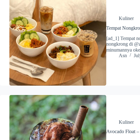
Kuliner
Tempat Nongkro
[ad_1] Tempat n
nongkrong di @zo
minumannya oke
Asn
Jul
Kuliner
Avocado Float –