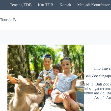
Skip
Tentang TDB
Kru TDB
Kontak
Menjadi Kontributor
to
content
Tour de Bali
Info Trave
Bali Zoo Singap
[ad_1] Bali Zoo 
ini sangat recom
untuk anak di B
Asn
Au