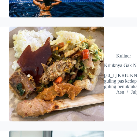
Kuliner
Kriuknya Gak N
[ad_1] KRIUKNY
guling pas keda
guling penuktuka
Asn
Jul