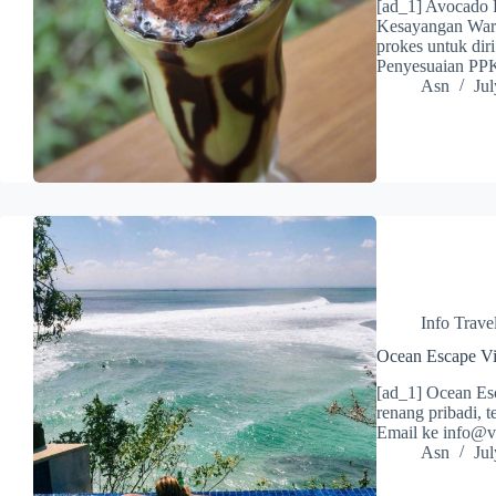
[ad_1] Avocado 
Kesayangan Warun
prokes untuk diri
Penyesuaian 
Asn
Jul
Info Trave
Ocean Escape Vil
[ad_1] Ocean Esc
renang pribadi, t
Email ke info@vi
Asn
Jul