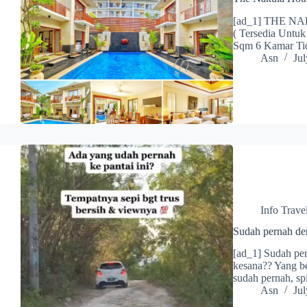
[ad_1] THE NAK
( Tersedia Untuk
Sqm 6 Kamar Ti
Asn
Jul
Info Trave
Sudah pernah de
[ad_1] Sudah pe
kesana?? Yang be
sudah pernah, sp
Asn
Jul