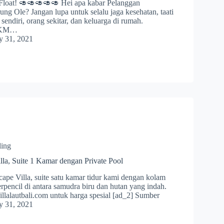
Float! 🥑🥑🥑🥑🥑 Hei apa kabar Pelanggan
g Ole? Jangan lupa untuk selalu jaga kesehatan, taati
 sendiri, orang sekitar, dan keluarga di rumah.
PPKM…
y 31, 2021
ling
la, Suite 1 Kamar dengan Private Pool
ape Villa, suite satu kamar tidur kami dengan kolam
erpencil di antara samudra biru dan hutan yang indah.
llalautbali.com untuk harga spesial [ad_2] Sumber
y 31, 2021