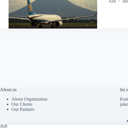
Asn
Ju
About us
Ini 
About Organization
Kump
Our Clients
jala
Our Partners
Achievements