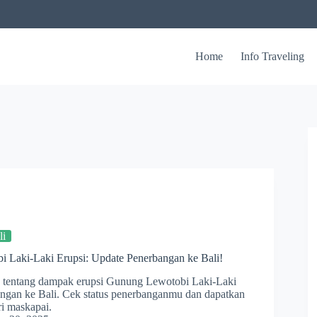
Home
Info Traveling
li
 Laki-Laki Erupsi: Update Penerbangan ke Bali!
ru tentang dampak erupsi Gunung Lewotobi Laki-Laki
angan ke Bali. Cek status penerbanganmu dan dapatkan
ri maskapai.