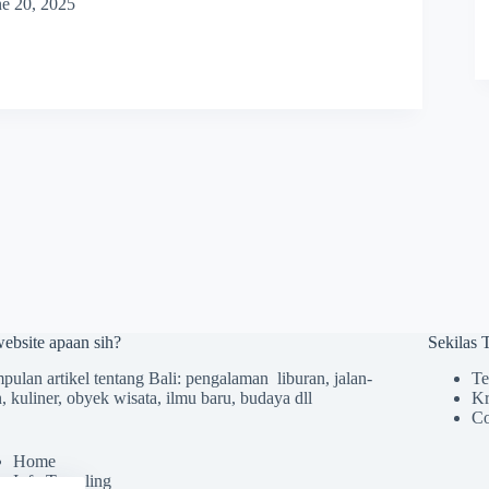
ne 20, 2025
website apaan sih?
Sekilas
ulan artikel tentang Bali: pengalaman liburan, jalan-
Te
n, kuliner, obyek wisata, ilmu baru, budaya dll
Kr
Co
Home
Info Traveling