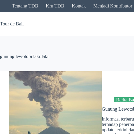
Skip
Tentang TDB
Kru TDB
Kontak
Menjadi Kontributor
to
content
Tour de Bali
gunung lewotobi laki-laki
Berita Ba
Gunung Lewotobi
Informasi terba
terhadap penerb
update terkini da