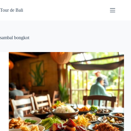
Skip
to
Tour de Bali
content
sambal bongkot