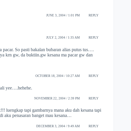
JUNE 3, 2004 / 1:01 PM
REPLY
JULY 2, 2004 / 1:35 AM
REPLY
a pacar. So pasti bakalan bubaran alias putus tus….
aya krn gw, da buktiin.gw kesana ma pacar gw dan
OCTOBER 18, 2004 / 10:27 AM
REPLY
kali yee….hehehe.
NOVEMBER 22, 2004 / 2:39 PM
REPLY
z!!! luengkap tapi gambarnya mana aku dah kesana tapi
jadi aku penasaran banget mau kesana…
DECEMBER 3, 2004 / 9:49 AM
REPLY