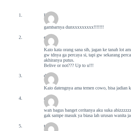
lisa
gambarnya dunxxxxxxxxx!!!!!!!
erika
Kalo kata orang sana sih, jagan ke tanah lot am
gw tdnya ga percaya si, tapi gw sekarang perc
akhiranya putus.
Belive or not??? Up to u!!!
dece
Kalo datengnya ama temen cowo, bisa jadian 
ari
wah bagus banget ceritanya aku suka abizzzzz
gak sampe masuk ya biasa lah urusan wanita 
toru