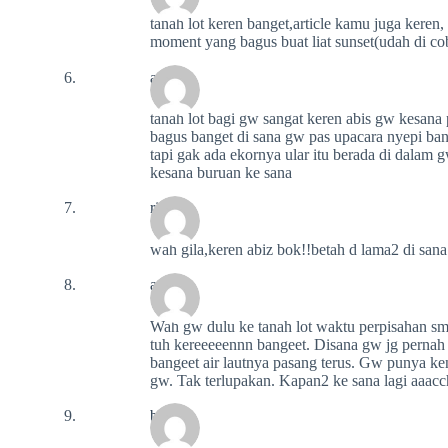
tanah lot keren banget,article kamu juga keren
moment yang bagus buat liat sunset(udah di cob
antoc
tanah lot bagi gw sangat keren abis gw kesana p
bagus banget di sana gw pas upacara nyepi bany
tapi gak ada ekornya ular itu berada di dalam 
kesana buruan ke sana
ria
wah gila,keren abiz bok!!betah d lama2 di s
adhina
Wah gw dulu ke tanah lot waktu perpisahan s
tuh kereeeeennn bangeet. Disana gw jg pernah
bangeet air lautnya pasang terus. Gw punya ke
gw. Tak terlupakan. Kapan2 ke sana lagi aaac
baby