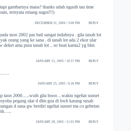
, tapi gambarnya mana? thanks udah ngasih tau time
ain, ternyata emang sugoi!!!)
DECEMBER 31, 2004 / 3:00 PM
REPLY
ada taon 2002 pas bali sangat indahnya . gila tanah lot
ak orang yang ke sana . di tanah lot ada 2 ekor ular
gw deket ama pura tanah lot .. so buat kamu2 yg blm
JANUARY 15, 2005 / 10:57 PM
REPLY
ana……
JANUARY 25, 2005 / 6:26 PM
REPLY
mp taon 2000…..wuih gila booo…waktu ngeliat sunset
 nyoba pegang ular d dlm goa di bwh karang susah
nangan d sana gw berdiri ngeliat sunset ma co gebetan
chh…..
JANUARY 28, 2005 / 12:01 PM
REPLY