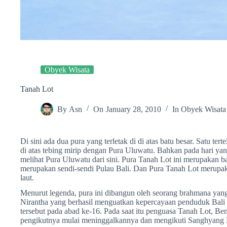
Obyek Wisata
Tanah Lot
By
Asn
On
January 28, 2010
In
Obyek Wisata
Di sini ada dua pura yang terletak di di atas batu besar. Satu ter
di atas tebing mirip dengan Pura Uluwatu. Bahkan pada hari yang
melihat Pura Uluwatu dari sini. Pura Tanah Lot ini merupakan b
merupakan sendi-sendi Pulau Bali. Dan Pura Tanah Lot merupa
laut.
Menurut legenda, pura ini dibangun oleh seorang brahmana ya
Nirantha yang berhasil menguatkan kepercayaan penduduk Bal
tersebut pada abad ke-16. Pada saat itu penguasa Tanah Lot, Ben
pengikutnya mulai meninggalkannya dan mengikuti Sanghyang 