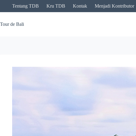
Skip
Tentang TDB
Kru TDB
Kontak
Menjadi Kontributor
to
content
Tour de Bali