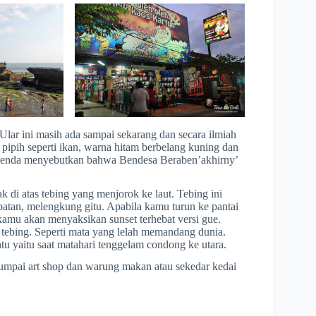
lar ini masih ada sampai sekarang dan secara ilmiah
r pipih seperti ikan, warna hitam berbelang kuning dan
 legenda menyebutkan bahwa Bendesa Beraben’akhirny’
k di atas tebing yang menjorok ke laut. Tebing ini
atan, melengkung gitu. Apabila kamu turun ke pantai
kamu akan menyaksikan sunset terhebat versi gue.
 tebing. Seperti mata yang lelah memandang dunia.
u yaitu saat matahari tenggelam condong ke utara.
umpai art shop dan warung makan atau sekedar kedai