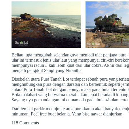
Beliau juga mengubah selendangnya menjadi ular penjaga pura. U
ular ini termasuk jenis ular laut yang mempunyai ciri-ciri bereko
mempunyai racun 3 kali lebih kuat dari ular cobra. Akhir dari
menjadi pengikut Sanghyang Nirantha.
Disebelah utara Pura Tanah Lot terdapat sebuah pura yang terleta
menghubungkan pura dengan daratan dan berbentuk seperti jemb
antara Pura Tanah Lot dengan tebing, maka pada bulan tertentu 
Bola matahari yang berwarna merah akan tepat berada di lobang
Sayang nya pemandangan ini cuman ada pada bulan-bulan tertent
Dari tempat parkir menuju ke area pura kamu akan banyak menj
minuman. Feel free buat belanja. Yang bisa nawar dianjurkan.
118 Comments