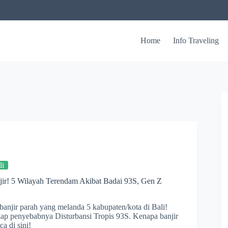
Home
Info Traveling
li
njir! 5 Wilayah Terendam Akibat Badai 93S, Gen Z
 banjir parah yang melanda 5 kabupaten/kota di Bali!
p penyebabnya Disturbansi Tropis 93S. Kenapa banjir
a di sini!