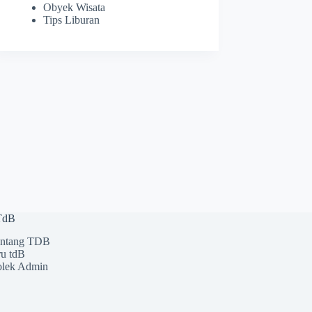
Obyek Wisata
Tips Liburan
 TdB
ntang TDB
u tdB
lek Admin