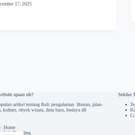
cember 17, 2025
website apaan sih?
Sekilas
ulan artikel tentang Bali: pengalaman liburan, jalan-
Te
n, kuliner, obyek wisata, ilmu baru, budaya dll
Kr
Co
Home
Info Traveling