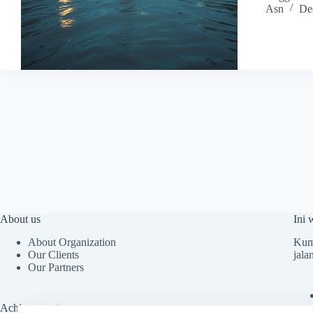
Asn
De
About us
Ini 
About Organization
Kump
Our Clients
jala
Our Partners
Achievements