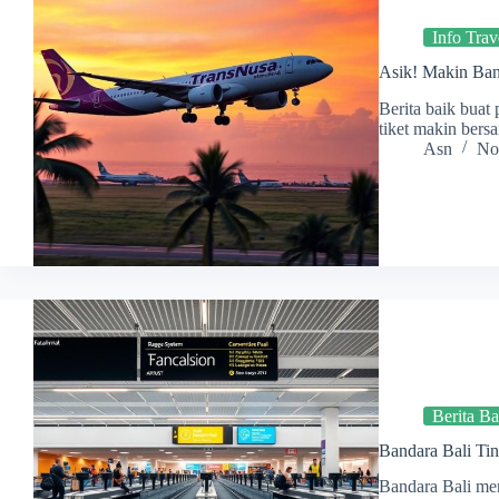
Info Trav
Asik! Makin Ban
Berita baik buat
tiket makin bers
Asn
No
Berita Ba
Bandara Bali Tin
Bandara Bali me