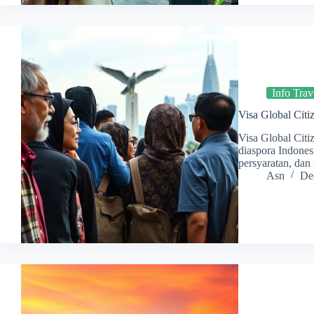
Info Trav
Visa Global Citi
Visa Global Citi
diaspora Indones
persyaratan, dan
Asn
De