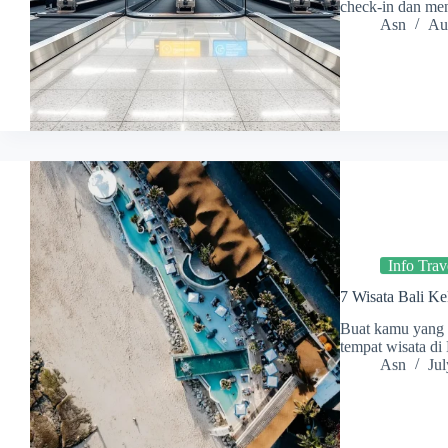
check-in dan me
Asn
Au
Info Trav
7 Wisata Bali Ke
Buat kamu yang p
tempat wisata di 
Asn
Jul