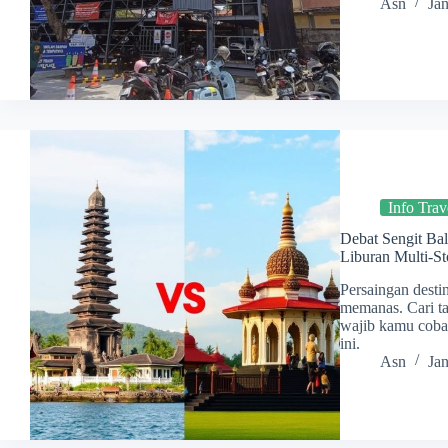
Asn
Ja
Info Trav
Debat Sengit Bali
Liburan Multi-St
Persaingan desti
memanas. Cari ta
wajib kamu coba 
ini.
Asn
Ja