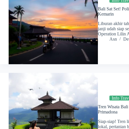
Info Trav
Bali Sat Set! Po
Kemarin
Liburan akhir ta
janji udah siap s
Operation Lilin 
Asn
De
Info Trav
Tren Wisata Bali
Primadona
Siap-siap! Tren 
lokal, pertanian 