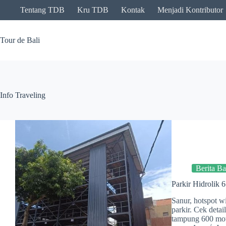
Skip
Tentang TDB
Kru TDB
Kontak
Menjadi Kontributor
to
content
Tour de Bali
Info Traveling
Berita Ba
Parkir Hidrolik 
Sanur, hotspot wi
parkir. Cek detai
tampung 600 moto