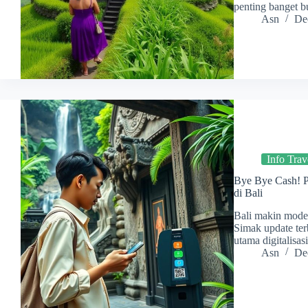
penting banget bu
Asn
De
Info Trav
Bye Bye Cash! P
di Bali
Bali makin moder
Simak update ter
utama digitalisa
Asn
De