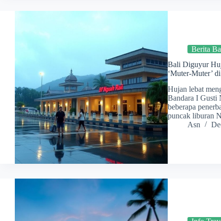
Berita Ba
Bali Diguyur Hu
‘Muter-Muter’ di
Hujan lebat meng
Bandara I Gusti
beberapa penerb
puncak liburan N
Asn
De