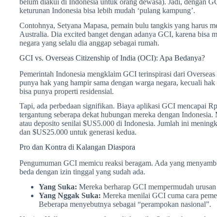
belum diakui di Indonesia untuk orang dewasa). Jadi, dengan G
keturunan Indonesia bisa lebih mudah ‘pulang kampung’.
Contohnya, Setyana Mapasa, pemain bulu tangkis yang harus 
Australia. Dia excited banget dengan adanya GCI, karena bisa 
negara yang selalu dia anggap sebagai rumah.
GCI vs. Overseas Citizenship of India (OCI): Apa Bedanya?
Pemerintah Indonesia mengklaim GCI terinspirasi dari Overseas
punya hak yang hampir sama dengan warga negara, kecuali hak 
bisa punya properti residensial.
Tapi, ada perbedaan signifikan. Biaya aplikasi GCI mencapai Rp3
tergantung seberapa dekat hubungan mereka dengan Indonesia. 
atau deposito senilai $US5.000 di Indonesia. Jumlah ini mening
dan $US25.000 untuk generasi kedua.
Pro dan Kontra di Kalangan Diaspora
Pengumuman GCI memicu reaksi beragam. Ada yang menyambut ba
beda dengan izin tinggal yang sudah ada.
Yang Suka:
Mereka berharap GCI mempermudah urusan pr
Yang Nggak Suka:
Mereka menilai GCI cuma cara peme
Beberapa menyebutnya sebagai “perampokan nasional”.