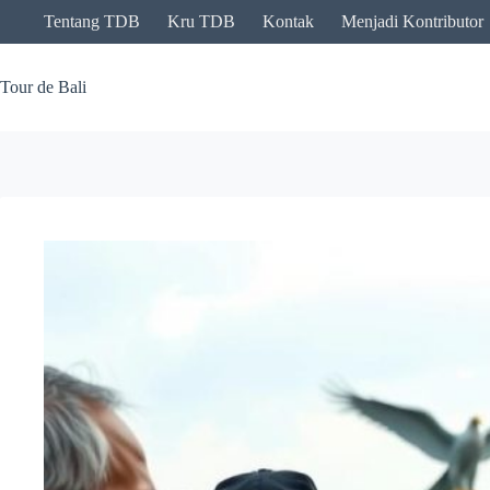
Skip
Tentang TDB
Kru TDB
Kontak
Menjadi Kontributor
to
content
Tour de Bali