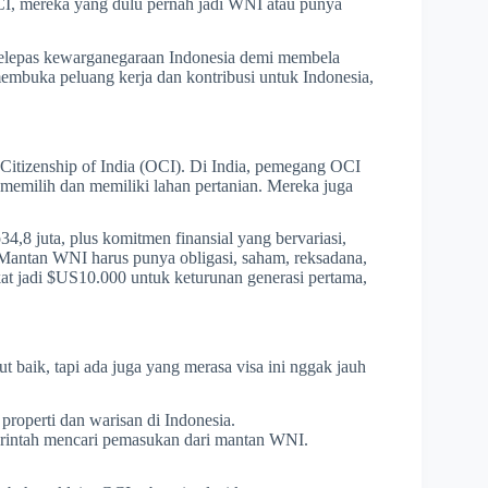
CI, mereka yang dulu pernah jadi WNI atau punya
melepas kewarganegaraan Indonesia demi membela
membuka peluang kerja dan kontribusi untuk Indonesia,
 Citizenship of India (OCI). Di India, pemegang OCI
memilih dan memiliki lahan pertanian. Mereka juga
4,8 juta, plus komitmen finansial yang bervariasi,
Mantan WNI harus punya obligasi, saham, reksadana,
kat jadi $US10.000 untuk keturunan generasi pertama,
ik, tapi ada juga yang merasa visa ini nggak jauh
operti dan warisan di Indonesia.
rintah mencari pemasukan dari mantan WNI.