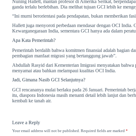
Nuning Hallett, mantan profesor di Amerika Serikat, berpendap
ganda terlalu berlebihan. Dia melihat tujuan GCI lebih ke mengej
“Ini murni berorientasi pada pendapatan, bukan memberikan fasil
Hallett juga menyoroti perbedaan mendasar dengan OCI India
Kewarganegaraan India, sementara GCI hanya ada dalam peratur
Apa Kata Pemerintah?
Pemerintah berdalih bahwa komitmen finansial adalah bagian dar
pembagian manfaat migrasi yang bertanggung jawab”.
Abdullah Rasyid dari Kementerian Imigrasi menyatakan bahwa 
menyamai atau bahkan melampaui kualitas OCI India.
Jadi, Gimana Nasib GCI Selanjutnya?
GCI rencananya mulai berlaku pada 26 Januari. Pemerintah ber
itu, diaspora Indonesia masih menanti detail lebih lanjut dan b
kembali ke tanah air.
Leave a Reply
Your email address will not be published.
Required fields are marked
*