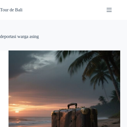
Skip
to
Tour de Bali
content
deportasi warga asing