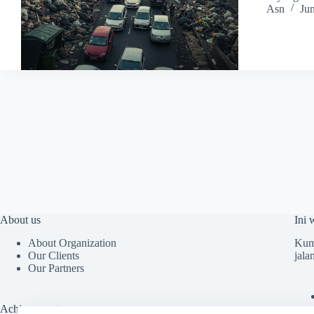
Asn
Ju
About us
Ini 
About Organization
Kump
Our Clients
jala
Our Partners
Achievements