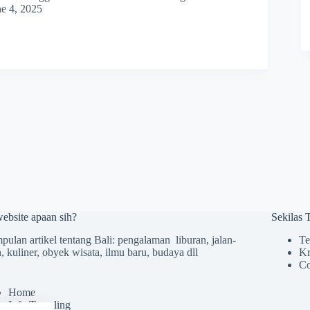
ne 4, 2025
website apaan sih?
Sekilas
ulan artikel tentang Bali: pengalaman liburan, jalan-
Te
n, kuliner, obyek wisata, ilmu baru, budaya dll
Kr
Co
Home
Info Traveling