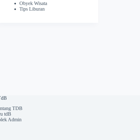
Obyek Wisata
Tips Liburan
 TdB
ntang TDB
u tdB
lek Admin