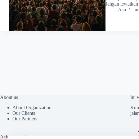
Jangan lewatkan a
Asn
Ju
About us
Ini 
About Organization
Kump
Our Clients
jala
Our Partners
Achievements