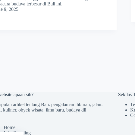
cara budaya terbesar di Bali ini.
ne 9, 2025
website apaan sih?
Sekilas
ulan artikel tentang Bali: pengalaman liburan, jalan-
Te
n, kuliner, obyek wisata, ilmu baru, budaya dll
Kr
Co
Home
Info Traveling