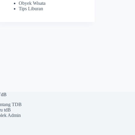
Obyek Wisata
Tips Liburan
 TdB
ntang TDB
u tdB
lek Admin