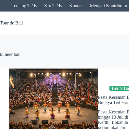
Skip
Tentang TDB
Kru TDB
Kontak
Menjadi Kontributor
to
content
Tour de Bali
kuliner bali
Berita Ba
Pesta Kesenian B
Budaya Terbesar 
Pesta Kesenian 
hingga 13 Juli 
Kerthi: Lokahita
pertunjukan tari,