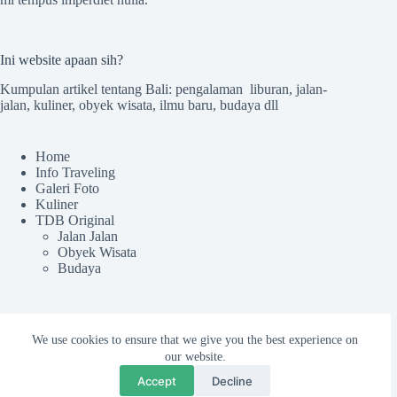
Ini website apaan sih?
Kumpulan artikel tentang Bali: pengalaman liburan, jalan-
jalan, kuliner, obyek wisata, ilmu baru, budaya dll
Home
Info Traveling
Galeri Foto
Kuliner
TDB Original
Jalan Jalan
Obyek Wisata
Budaya
Sekilas TdB
We use cookies to ensure that we give you the best experience on
Tentang TDB
our website.
Kru tdB
Accept
Decline
Colek Admin