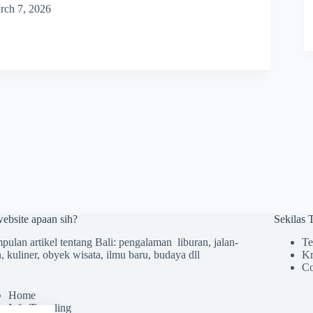
rch 7, 2026
website apaan sih?
Sekilas
ulan artikel tentang Bali: pengalaman liburan, jalan-
Te
n, kuliner, obyek wisata, ilmu baru, budaya dll
Kr
Co
Home
Info Traveling