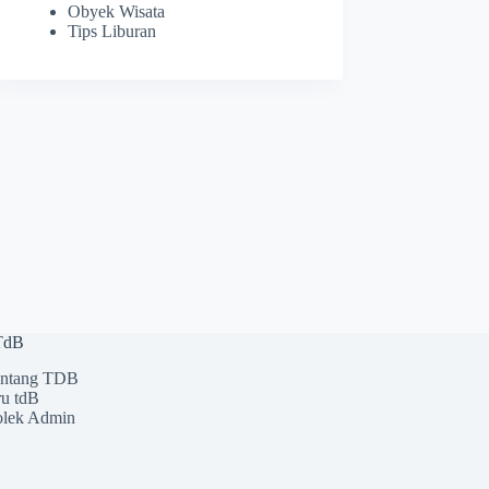
Obyek Wisata
Tips Liburan
 TdB
ntang TDB
u tdB
lek Admin