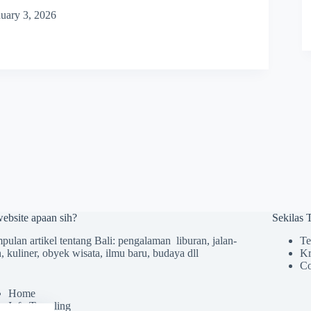
nuary 3, 2026
website apaan sih?
Sekilas
ulan artikel tentang Bali: pengalaman liburan, jalan-
Te
n, kuliner, obyek wisata, ilmu baru, budaya dll
Kr
Co
Home
Info Traveling