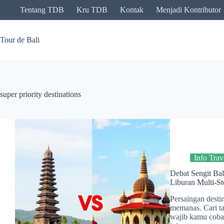
Skip
Tentang TDB
Kru TDB
Kontak
Menjadi Kontributor
to
content
Tour de Bali
super priority destinations
Info Trav
Debat Sengit Bali
Liburan Multi-St
Persaingan desti
memanas. Cari ta
wajib kamu coba 