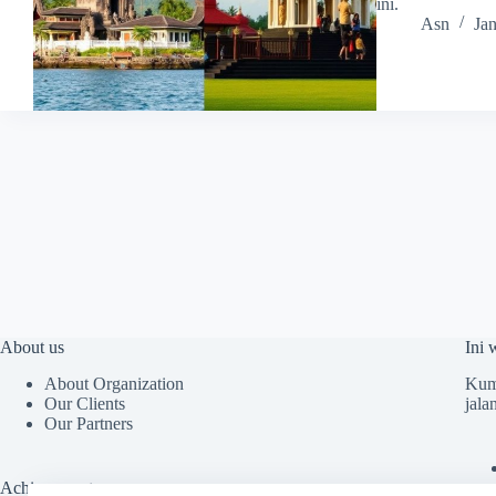
ini.
Asn
Ja
About us
Ini 
About Organization
Kump
Our Clients
jala
Our Partners
Achievements