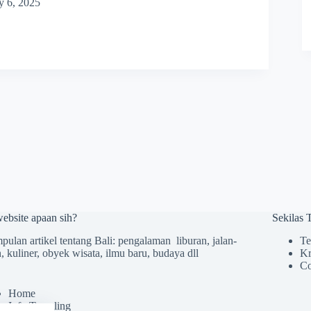
y 6, 2025
website apaan sih?
Sekilas
ulan artikel tentang Bali: pengalaman liburan, jalan-
Te
n, kuliner, obyek wisata, ilmu baru, budaya dll
Kr
Co
Home
Info Traveling