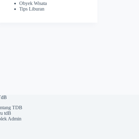
Obyek Wisata
Tips Liburan
 TdB
ntang TDB
u tdB
lek Admin