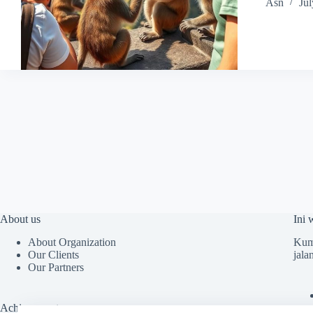
Asn
Jul
About us
Ini 
About Organization
Kump
Our Clients
jala
Our Partners
Achievements