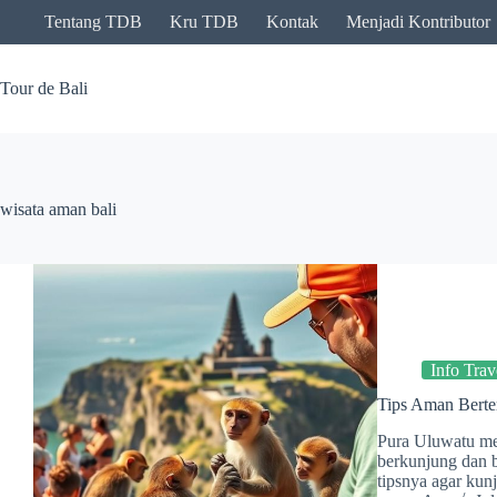
Skip
Tentang TDB
Kru TDB
Kontak
Menjadi Kontributor
to
content
Tour de Bali
wisata aman bali
Info Trav
Tips Aman Berte
Pura Uluwatu me
berkunjung dan b
tipsnya agar ku