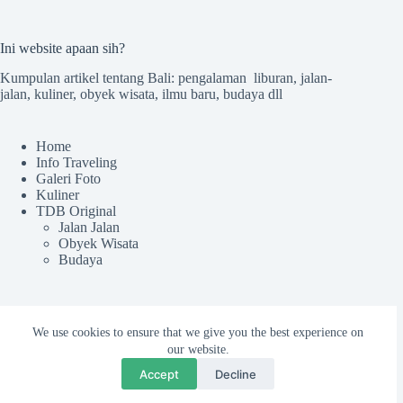
Ini website apaan sih?
Kumpulan artikel tentang Bali: pengalaman liburan, jalan-
jalan, kuliner, obyek wisata, ilmu baru, budaya dll
Home
Info Traveling
Galeri Foto
Kuliner
TDB Original
Jalan Jalan
Obyek Wisata
Budaya
Sekilas TdB
We use cookies to ensure that we give you the best experience on
Tentang TDB
our website.
Kru tdB
Accept
Decline
Colek Admin
Copyright © 2026 Tour de Bali