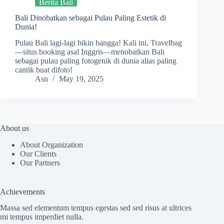
Berita Bali
Bali Dinobatkan sebagai Pulau Paling Estetik di
Dunia!
Pulau Bali lagi-lagi bikin bangga! Kali ini, Travelbag
—situs booking asal Inggris—menobatkan Bali
sebagai pulau paling fotogenik di dunia alias paling
cantik buat difoto!
Asn
May 19, 2025
About us
About Organization
Our Clients
Our Partners
Achievements
Massa sed elementum tempus egestas sed sed risus at ultrices
mi tempus imperdiet nulla.