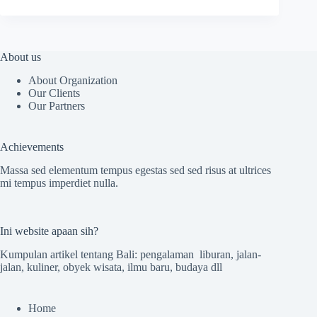
About us
About Organization
Our Clients
Our Partners
Achievements
Massa sed elementum tempus egestas sed sed risus at ultrices
mi tempus imperdiet nulla.
Ini website apaan sih?
Kumpulan artikel tentang Bali: pengalaman liburan, jalan-
jalan, kuliner, obyek wisata, ilmu baru, budaya dll
Home