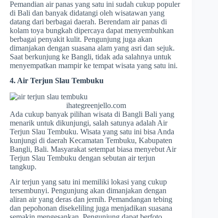
Pemandian air panas yang satu ini sudah cukup populer
di Bali dan banyak didatangi oleh wisatawan yang
datang dari berbagai daerah. Berendam air panas di
kolam toya bungkah dipercaya dapat menyembuhkan
berbagai penyakit kulit. Pengunjung juga akan
dimanjakan dengan suasana alam yang asri dan sejuk.
Saat berkunjung ke Bangli, tidak ada salahnya untuk
menyempatkan mampir ke tempat wisata yang satu ini.
4. Air Terjun Slau Tembuku
ihategreenjello.com
Ada cukup banyak pilihan wisata di Bangli Bali yang
menarik untuk dikunjungi, salah satunya adalah Air
Terjun Slau Tembuku. Wisata yang satu ini bisa Anda
kunjungi di daerah Kecamatan Tembuku, Kabupaten
Bangli, Bali. Masyarakat setempat biasa menyebut Air
Terjun Slau Tembuku dengan sebutan air terjun
tangkup.
Air terjun yang satu ini memiliki lokasi yang cukup
tersembunyi. Pengunjung akan dimanjakan dengan
aliran air yang deras dan jernih. Pemandangan tebing
dan pepohonan disekeliling juga menjadikan suasana
semakin mengesankan. Pengunjung dapat berfoto