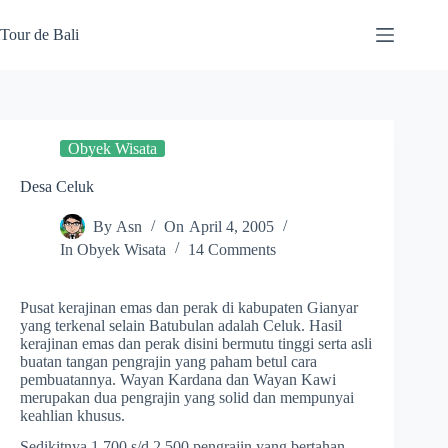
Skip
to
Tour de Bali
content
Obyek Wisata
Desa Celuk
By
Asn
On
April 4, 2005
In
Obyek Wisata
14 Comments
Pusat kerajinan emas dan perak di kabupaten Gianyar
yang terkenal selain Batubulan adalah Celuk. Hasil
kerajinan emas dan perak disini bermutu tinggi serta asli
buatan tangan pengrajin yang paham betul cara
pembuatannya. Wayan Kardana dan Wayan Kawi
merupakan dua pengrajin yang solid dan mempunyai
keahlian khusus.
Sedikitnya 1.700 s/d 2.500 pengrajin yang bertahan