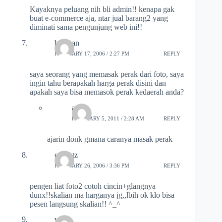
Kayaknya peluang nih bli admin!! kenapa gak
buat e-commerce aja, ntar jual barang2 yang
diminati sama pengunjung web ini!!
han han
FEBRUARY 17, 2006 / 2:27 PM
REPLY
saya seorang yang memasak perak dari foto, saya
ingin tahu berapakah harga perak disini dan
apakah saya bisa memasok perak kedaerah anda?
awan
FEBRUARY 5, 2011 / 2:28 AM
REPLY
ajarin donk gmana caranya masak perak
cyprytz
FEBRUARY 26, 2006 / 3:36 PM
REPLY
pengen liat foto2 cotoh cincin+glangnya
dunx!!skalian ma harganya jg,,lbih ok klo bisa
pesen langsung skalian!! ^_^
will