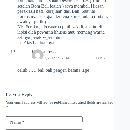
Dulu kalau tidak salah Desember 2005 ( 1 bulan
setelah Bom Bali legian ) saya membeli Hiasan
perak asli hasil kerajinan dari Bali, Saat ini
kondisinya sebagian terkena korosi udara ( hitam,
awalnya putih ).
Nb. Peraknya berwarna putih sekali, apa itu di
lapisi oleh pewarna khusus atau memang warna
aslinya perak seperti itu .
Tq Atas bantuannya.
indah atmojo
MARCH 7, 2012 / 3:12 PM
REPLY
celuk…… bali bali pengen kesana lage
Leave a Reply
Your email address will not be published.
Required fields are marked
*
Name
*