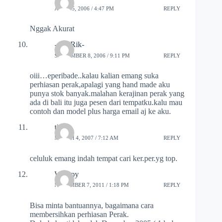
APRIL 5, 2006 / 4:47 PM
REPLY
Nggak Akurat
-aNdRik-
SEPTEMBER 8, 2006 / 9:11 PM
REPLY
oiii…eperibade..kalau kalian emang suka
perhiasan perak,apalagi yang hand made aku
punya stok banyak.malahan kerajinan perak yang
ada di bali itu juga pesen dari tempatku.kalu mau
contoh dan model plus harga email aj ke aku.
tiwi
MARCH 4, 2007 / 7:12 AM
REPLY
celuluk emang indah tempat cari ker.per.yg top.
Wempy
NOVEMBER 7, 2011 / 1:18 PM
REPLY
Bisa minta bantuannya, bagaimana cara
membersihkan perhiasan Perak.