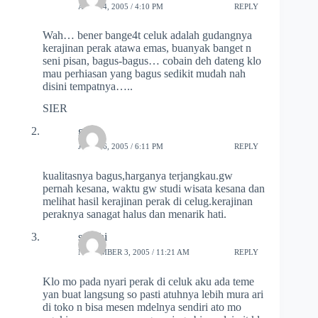
APRIL 4, 2005 / 4:10 PM
REPLY
Wah… bener bange4t celuk adalah gudangnya
kerajinan perak atawa emas, buanyak banget n
seni pisan, bagus-bagus… cobain deh dateng klo
mau perhiasan yang bagus sedikit mudah nah
disini tempatnya…..
SIER
gasik
JULY 26, 2005 / 6:11 PM
REPLY
kualitasnya bagus,harganya terjangkau.gw
pernah kesana, waktu gw studi wisata kesana dan
melihat hasil kerajinan perak di celug.kerajinan
peraknya sanagat halus dan menarik hati.
sandhi
NOVEMBER 3, 2005 / 11:21 AM
REPLY
Klo mo pada nyari perak di celuk aku ada teme
yan buat langsung so pasti atuhnya lebih mura ari
di toko n bisa mesen mdelnya sendiri ato mo