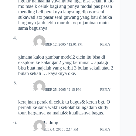
ngukir namaama yayangnya juga bisa selain it klo
mo mae k celuk bagi ang punya modal pas pasan
mending beli peraknya langsung dipasar seni
sukawati ato pasar seni guwang yang bau dibuka
harganya jauh lebih murah koq n jaminan mutu
sama bagusnya
guruh
NOVEMBER 12, 2005 / 12:01 PM
REPLY
gimana kalou gambar model2 cicin itu bisa di
eksplore ke kalangan2 yang berminat .. apalagi
bisa buat majalah yang terbit 3 bulan sekali atau 2
bulan sekali … kayaknya oke.
alfe
NOVEMBER 25, 2005 / 2:15 PM
REPLY
kerajinan perak di celuk tu bagus& keren bgt. Q
pernah ke sana waktu sekolahku ngadain study
tour, harganya ga mahal& kualitasnya bagus.
mangbadung
DECEMBER 4, 2005 / 2:14 PM
REPLY