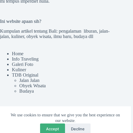
mi tempus imperdiet nulla.
Ini website apaan sih?
Kumpulan artikel tentang Bali: pengalaman liburan, jalan-
jalan, kuliner, obyek wisata, ilmu baru, budaya dll
Home
Info Traveling
Galeri Foto
Kuliner
TDB Original
Jalan Jalan
Obyek Wisata
Budaya
Sekilas TdB
We use cookies to ensure that we give you the best experience on
Tentang TDB
our website.
Kru tdB
Accept
Decline
Colek Admin