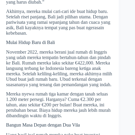
yang harus diubah.”
Akhirnya, mereka mulai cari-cari ide buat hidup baru.
Setelah riset panjang, Bali jadi pilihan utama. Dengan
pariwisata yang ramai sepanjang tahun dan cuaca yang
asik, Bali kayaknya tempat yang pas buat ngerasain
kebebasan.
Mulai Hidup Baru di Bali
November 2022, mereka berani jual rumah di Inggris
yang udah mereka tempatin bertahun-tahun dan pindah
ke Bali. Rumah mereka laku sekitar €422,000. Mereka
langsung terbang ke Indonesia bareng ketiga anak
mereka. Setelah keliling-keliling, mereka akhirnya milih
Ubud buat jadi rumah baru. Ubud terkenal dengan
suasananya yang tenang dan pemandangan yang indah.
Mereka nyewa rumah tiga kamar dengan tanah seluas
1.200 meter persegi. Harganya? Cuma €2.300 per
tahun, atau sekitar €200 per bulan! Buat mereka, ini
perubahan besar. Biaya hidup mereka jauh lebih murah
dibandingin waktu di Inggris.
Bangun Masa Depan dengan Dua Vila
Uang hasil jual rumah mereka pake buat investasi