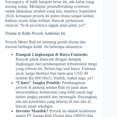
Sayangnya, di balik harapan besar itu, ada kabar yang
kurang sedap. Meskipun
groundbreaking ceremony
sudah dilakukan setahun yang lalu, tepatnya September
2024, kemajuan proyek ini justru terasa sangat lambat,
bahkan nyaris tidak terlihat. Banyak pertanyaan
muncul, “Kok proyeknya nggak jalan-jalan, ya?”
Drama di Balik Proyek Ambisius Ini
Proyek Metro Bali ini memang penuh drama dan
menuai berbagai kritik. Ini beberapa alasannya:
Dampak Lingkungan & Biaya Fantastis:
Banyak pihak khawatir dengan dampak
lingkungan dari pembangunan infrastruktur mega
yang sebesar ini. Belum lagi soal biaya. Estimasi
awal, harga tiketnya bisa mencapai USD 40
(sekitar Rp 600 ribu!). Waduh, mahal juga, ya?
“Chaos” Jangka Pendek:
Pembangunan
proyek di jantung selatan Bali ini pasti akan
menyebabkan kemacetan yang lebih parah lagi
dalam jangka pendek dan menengah. Bayangkan,
ada tim konstruksi yang bekerja di atas dan di
bawah tanah sekaligus.
Investor Mandek?
Proyek ini adalah kolaborasi
antara PT Sarana Bali Dwipa Jaya (SBDJ) dan