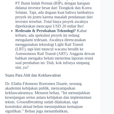
PT Bumi Indah Permai (BIP), dengan harapan
didanai investor besar dari Tiongkok dan Korea
Selatan. Tapi, ada dugaan kuat bahwa lambatnya
proyek ini justru karena masalah pendanaan dari
investor tersebut. Total biaya proyek awalnya
diperkirakan mencapai USD 20 miliar lho!
Redesain & Perubahan Teknologi?
Kabar
terbaru, ada spekulasi proyek ini sedang
mengalami redesain. Awalnya direncanakan
menggunakan teknologi Light Rail Transit
(LRT), tapi kini muncul wacana beralih ke
Autonomous Rail Transit (ART). Anggota dewan
bahkan mengaku belum menerima laporan resmi
soal perubahan ini. Duh, kok infonya simpang
siur, ya?
Suara Para Ahli dan Kekhawatiran
Dr. Efatha Filomeno Borromeu Duarte, seorang
akademisi kebijakan publik, menyampaikan
kekhawatirannya. Menurut beliau, “Ini menunjukkan
kesenjangan serius antara kebijakan dan implementasi
teknis.
Groundbreaking
sudah dilakukan, tapi
konstruksi aktual belum menunjukkan kemajuan
signifikan.” Beliau juga menambahkan,