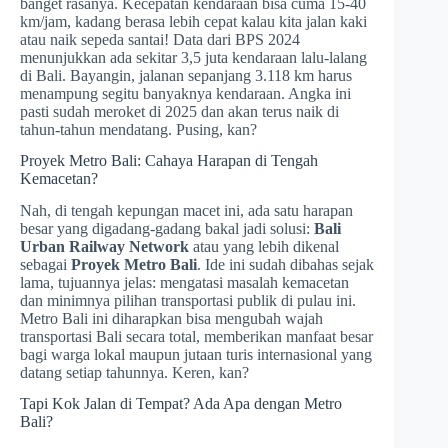
banget rasanya. Kecepatan kendaraan bisa cuma 15-40
km/jam, kadang berasa lebih cepat kalau kita jalan kaki
atau naik sepeda santai! Data dari BPS 2024
menunjukkan ada sekitar 3,5 juta kendaraan lalu-lalang
di Bali. Bayangin, jalanan sepanjang 3.118 km harus
menampung segitu banyaknya kendaraan. Angka ini
pasti sudah meroket di 2025 dan akan terus naik di
tahun-tahun mendatang. Pusing, kan?
Proyek Metro Bali: Cahaya Harapan di Tengah
Kemacetan?
Nah, di tengah kepungan macet ini, ada satu harapan
besar yang digadang-gadang bakal jadi solusi:
Bali
Urban Railway Network
atau yang lebih dikenal
sebagai
Proyek Metro Bali
. Ide ini sudah dibahas sejak
lama, tujuannya jelas: mengatasi masalah kemacetan
dan minimnya pilihan transportasi publik di pulau ini.
Metro Bali ini diharapkan bisa mengubah wajah
transportasi Bali secara total, memberikan manfaat besar
bagi warga lokal maupun jutaan turis internasional yang
datang setiap tahunnya. Keren, kan?
Tapi Kok Jalan di Tempat? Ada Apa dengan Metro
Bali?