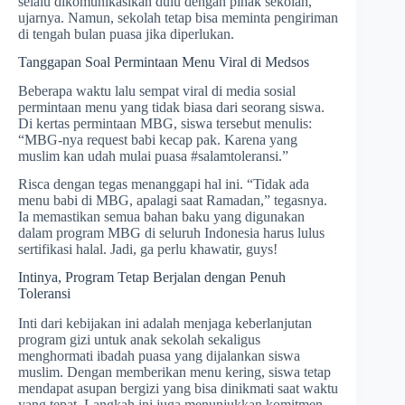
selalu dikomunikasikan dulu dengan pihak sekolah,”
ujarnya. Namun, sekolah tetap bisa meminta pengiriman
di tengah bulan puasa jika diperlukan.
Tanggapan Soal Permintaan Menu Viral di Medsos
Beberapa waktu lalu sempat viral di media sosial
permintaan menu yang tidak biasa dari seorang siswa.
Di kertas permintaan MBG, siswa tersebut menulis:
“MBG-nya request babi kecap pak. Karena yang
muslim kan udah mulai puasa #salamtoleransi.”
Risca dengan tegas menanggapi hal ini. “Tidak ada
menu babi di MBG, apalagi saat Ramadan,” tegasnya.
Ia memastikan semua bahan baku yang digunakan
dalam program MBG di seluruh Indonesia harus lulus
sertifikasi halal. Jadi, ga perlu khawatir, guys!
Intinya, Program Tetap Berjalan dengan Penuh
Toleransi
Inti dari kebijakan ini adalah menjaga keberlanjutan
program gizi untuk anak sekolah sekaligus
menghormati ibadah puasa yang dijalankan siswa
muslim. Dengan memberikan menu kering, siswa tetap
mendapat asupan bergizi yang bisa dinikmati saat waktu
yang tepat. Langkah ini juga menunjukkan komitmen