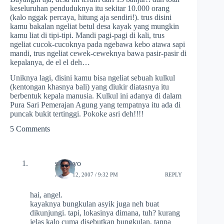
keseluruhan penduduknya itu sekitar 10.000 orang
(kalo nggak percaya, hitung aja sendiri!). trus disini
kamu bakalan ngeliat betul desa kayak yang mungkin
kamu liat di tipi-tipi. Mandi pagi-pagi di kali, trus
ngeliat cucok-cucoknya pada ngebawa kebo atawa sapi
mandi, trus ngeliat cewek-ceweknya bawa pasir-pasir di
kepalanya, de el el deh…
Uniknya lagi, disini kamu bisa ngeliat sebuah kulkul
(kentongan khasnya bali) yang diukir diatasnya itu
berbentuk kepala manusia. Kulkul ini adanya di dalam
Pura Sari Pemerajan Agung yang tempatnya itu ada di
puncak bukit tertinggi. Pokoke asri deh!!!!
5 Comments
siswoyo
APRIL 12, 2007 / 9:32 PM
REPLY
hai, angel.
kayaknya bungkulan asyik juga neh buat
dikunjungi. tapi, lokasinya dimana, tuh? kurang
jelas kalo cuma disebutkan bungkulan, tanpa