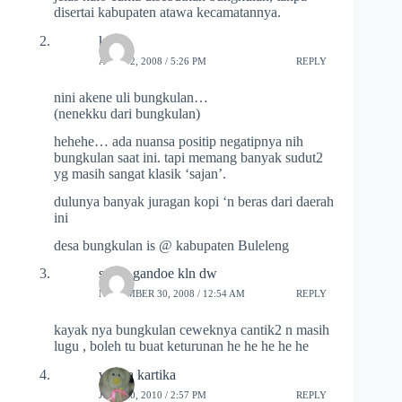
disertai kabupaten atawa kecamatannya.
kris
APRIL 2, 2008 / 5:26 PM
REPLY
nini akene uli bungkulan…
(nenekku dari bungkulan)
hehehe… ada nuansa positip negatipnya nih
bungkulan saat ini. tapi memang banyak sudut2
yg masih sangat klasik ‘sajan’.
dulunya banyak juragan kopi ‘n beras dari daerah
ini
desa bungkulan is @ kabupaten Buleleng
surya gandoe kln dw
NOVEMBER 30, 2008 / 12:54 AM
REPLY
kayak nya bungkulan ceweknya cantik2 n masih
lugu , boleh tu buat keturunan he he he he he
widya kartika
JULY 10, 2010 / 2:57 PM
REPLY