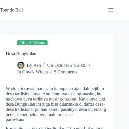
Skip
to
Tour de Bali
content
Obyek Wisata
Desa Bungkulan
By
Asn
On
October 24, 2005
In
Obyek Wisata
5 Comments
Waduh, ternyata baru satu kabupaten aja udah bejibun
desa tardisionalnya. And tentunya masing-masing itu
ngebawa daya tariknya masing-masing. Kayaknya lagi,
desa Bungkulan ini juga bisa diamsukin di daftar desa-
desa tradisional pilihan kamu, pasalnya, desa ini emang
bener-bener belon terjamah turis alias
pariwisata.
Bayangin aja, desa ini terdiri dari 13 banjar!! dan total