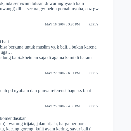
kok, ada semacam tulisan di warungnya/di kain
wangi) dll….secara gw belon pernah nyoba, coz gw
MAY 16, 2007 / 3:28 PM
REPLY
i bali…
tu bisa berguna untuk muslim yg k bali…bukan karena
y juga…
dung babi..kbetulan saja di agama kami di haram
MAY 22, 2007 / 6:31 PM
REPLY
udah pd nyobain dan punya referensi bagusss buat
MAY 25, 2007 / 4:56 PM
REPLY
rekomendasikan
) : warung trijata, jalan trijata, harga per porsi
u, kacang goreng, kulit ayam kering, sayur bali (