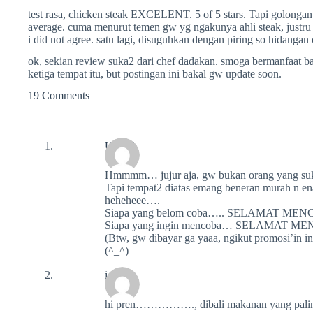
test rasa, chicken steak EXCELENT. 5 of 5 stars. Tapi golongan
average. cuma menurut temen gw yg ngakunya ahli steak, justru 
i did not agree. satu lagi, disuguhkan dengan piring so hidangan 
ok, sekian review suka2 dari chef dadakan. smoga bermanfaat ba
ketiga tempat itu, but postingan ini bakal gw update soon.
19 Comments
UsAg!
Hmmmm… jujur aja, gw bukan orang yang s
Tapi tempat2 diatas emang beneran murah n enak
heheheee….
Siapa yang belom coba….. SELAMAT ME
Siapa yang ingin mencoba… SELAMAT M
(Btw, gw dibayar ga yaaa, ngikut promosi’in in
(^_^)
icha
hi pren……………., dibali makanan yang pali