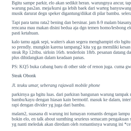
Bgitu sampe parkir, elo akan sedikit heran. warungnya ancur, ta
warung pas2an. meja/kursi ga lebih baek dari warteg banyuwangi
musik darurat degn speker digantung/diikat di pilar bambu. selera
Tapi para tamu rata2 bening dan bersinar. jam 8-9 malam biasan
rencana mau makan disini bedua aja dgn temen homo/lesbong elo j
pasti ketahuan.
kalo tamu agak sepi, waiter/s akan segera menghampiri elo bgit
so prendly. mungkin karena tampang2 kita yg ga memiliki kesan
steak Rp 12ribu. sirloin 16rb. tenderloin 18rb. pesanan datang d
plus dihidangkan dalam keadaan panas.
PS: KQ5 buka cabang baru di other side of renon juga. cuma g
Steak Obonk
Jl. teuku umar, seberang rajawali mobile phone
parkirnya ga bgitu luas. dari parkiran bangunan warung tampak 
bambu/kayu dengan hiasan kain bermotif. masuk ke dalam, interi
rapi dengan divider yg juga dari bambu.
malam2, suasana di warung ini lumayan romantis dengan lampu t
bokin elo, en talk about sumthing seurieus semacam pengakuan s
yg nanti meledak akan diredam oleh romantisnya warung ini *c