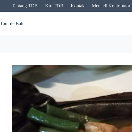
Skip
Tentang TDB
Kru TDB
Kontak
Menjadi Kontributor
to
content
Tour de Bali