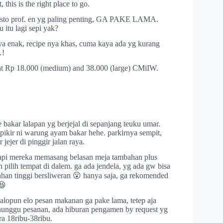
 this is the right place to go.
 resto prof. en yg paling penting, GA PAKE LAMA.
 itu lagi sepi yak?
ya enak, recipe nya khas, cuma kaya ada yg kurang
…!
nk at Rp 18.000 (medium) and 38.000 (large) CMiIW.
 bakar lalapan yg berjejal di sepanjang teuku umar.
 pikir ni warung ayam bakar hehe. parkirnya sempit,
jejer di pinggir jalan raya.
tapi mereka memasang belasan meja tambahan plus
 pilih tempat di dalem. ga ada jendela, yg ada gw bisa
ahan tinggi bersliweran 😮 hanya saja, ga rekomended
😆
walopun elo pesan makanan ga pake lama, tetep aja
nunggu pesanan, ada hiburan pengamen by request yg
ara 18ribu-38ribu.