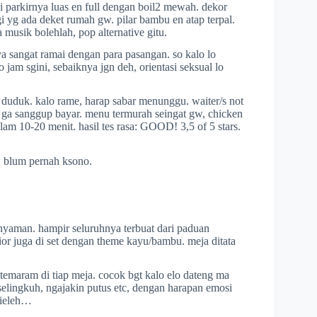
pi parkirnya luas en full dengan boil2 mewah. dekor
 yg ada deket rumah gw. pilar bambu en atap terpal.
 musik bolehlah, pop alternative gitu.
ya sangat ramai dengan para pasangan. so kalo lo
am sgini, sebaiknya jgn deh, orientasi seksual lo
u duduk. kalo rame, harap sabar menunggu. waiter/s not
 ga sanggup bayar. menu termurah seingat gw, chicken
alam 10-20 menit. hasil tes rasa: GOOD! 3,5 of 5 stars.
w blum pernah ksono.
nyaman. hampir seluruhnya terbuat dari paduan
or juga di set dengan theme kayu/bambu. meja ditata
emaram di tiap meja. cocok bgt kalo elo dateng ma
elingkuh, ngajakin putus etc, dengan harapan emosi
eieleh…