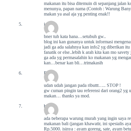
makanan itu bisa ditemuin di sepanjang jalan 
menunya, papan nama (Contoh : Warung Banyu
makan ya asal aja yg penting enak!!
ian
bner tuh kata hana…setubuh gw..
blog ini kan gunanya untuk informasi mengena
jadi ga ada salahnya kan info2 yg diberikan i
fanatik or else..lebih k arah kita kan mo savet
ga ada yg permasalahin ko makanan yg mengan
kan…benar kan bli…trimakasih
Rika
udah udah jangan pada ributtt….. STOP !
gw cuman pingin tau referensi dari orang2 yg 
makan… thanks ya mod.
bUSA
ada beberapa warung murah yang ingin saya 
makanan bali (jangan khawatir, ini spesialis ayam
Rp.5000. isinya : ayam goreng, sate, ayam betut