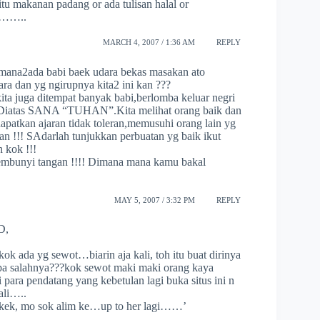
itu makanan padang or ada tulisan halal or
………..
MARCH 4, 2007 / 1:36 AM
REPLY
 mana2ada babi baek udara bekas masakan ato
ra dan yg ngirupnya kita2 ini kan ???
ita juga ditempat banyak babi,berlomba keluar negri
g Diatas SANA “TUHAN”.Kita melihat orang baik dan
patkan ajaran tidak toleran,memusuhi orang lain yg
n !!! SAdarlah tunjukkan perbuatan yg baik ikut
h kok !!!
sembunyi tangan !!!! Dimana mana kamu bakal
MAY 5, 2007 / 3:32 PM
REPLY
D,
ok ada yg sewot…biarin aja kali, toh itu buat dirinya
apa salahnya???kok sewot maki maki orang kaya
i para pendatang yang kebetulan lagi buka situs ini n
ali…..
k kek, mo sok alim ke…up to her lagi……’