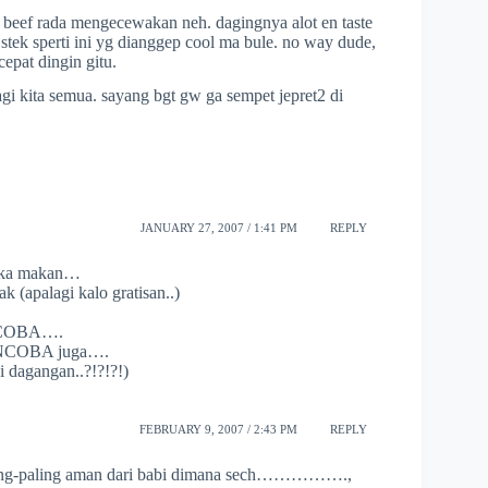
 beef rada mengecewakan neh. dagingnya alot en taste
stek sperti ini yg dianggep cool ma bule. no way dude,
cepat dingin gitu.
gi kita semua. sayang bgt gw ga sempet jepret2 di
JANUARY 27, 2007 / 1:41 PM
REPLY
uka makan…
 (apalagi kalo gratisan..)
NCOBA….
ENCOBA juga….
i dagangan..?!?!?!)
FEBRUARY 9, 2007 / 2:43 PM
REPLY
ng-paling aman dari babi dimana sech…………….,