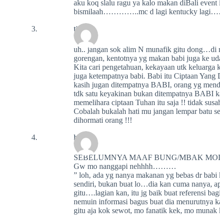
aku koq slalu ragu ya kalo makan diBali event 
bismilaah…………..mc d lagi kentucky lagi
tiwi
uh.. jangan sok alim N munafik gitu dong…di
gorengan, kentotnya yg makan babi juga ke uda
Kita cari pengetahuan, kekayaan utk keluarga k
juga ketempatnya babi. Babi itu Ciptaan Yan
kasih jugan ditempatnya BABI, orang yg menda
tdk satu keyakinan bukan ditempatnya BABI ka
memelihara ciptaan Tuhan itu saja !! tidak susa
Cobalah bukalah hati mu jangan lempar batu 
dihormati orang !!!
hana
SEBELUMNYA MAAF BUNG/MBAK MO
Gw mo nanggapi nehhhh………
” loh, ada yg nanya makanan yg bebas dr babi k
sendiri, bukan buat lo…dia kan cuma nanya, 
gitu….lagian kan, itu jg baik buat referensi bag
nemuin informasi bagus buat dia menurutnya k
gitu aja kok sewot, mo fanatik kek, mo muna