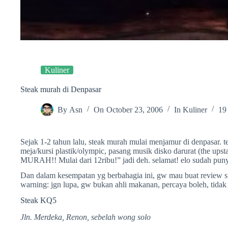
Kuliner
Steak murah di Denpasar
By
Asn
On
October 23, 2006
In
Kuliner
19
Sejak 1-2 tahun lalu, steak murah mulai menjamur di denpasar. 
meja/kursi plastik/olympic, pasang musik disko darurat (the ups
MURAH!! Mulai dari 12ribu!” jadi deh. selamat! elo sudah pun
Dan dalam kesempatan yg berbahagia ini, gw mau buat review su
warning: jgn lupa, gw bukan ahli makanan, percaya boleh, tidak
Steak KQ5
Jln. Merdeka, Renon, sebelah wong solo