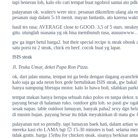
tapi beneran loh, kalo elo cari tempat buat ngobrol santai ato pdkt,
palayanan ok. waiter/s were nice. pesanan dikonfirm ulang ala
pesanan siap dalam 5-10 menit. mayan fantastis. ato karena waktu
hasil tes rasa: AVERAGE close to GOOD. 3,5 of 5 stars. steakn
gitu. utunglah suasana yg ok bisa membunuh rasa, auuuuwww
gw ga inget betul harga2. but their special recipe is steak obo
satu porsi isi 2 steak, chick en beef. cocok buat yg lapar.
ISIS steak
Jl. Teuku Umar, deket Papa Ron Pizza.
ok, dari jalan utama, tempat ini ga beda dengan dagang ayam/lele
kalo saja ga ada neon box gede bertuliskan ISIS steak, gw bakal
hanya nampung bberapa motor. kalo lo bawa boil, silahkan parkir 
tempat makan hanya berupa sebuah ruko polos en tanpa dekor. 
payung besar di halaman ruko. outdoor gitu loh. so pasti gw ogah
sesak napas. table outdoor lumayan, banyak paha2 sexy dgn bel
di musim hujan. payung besar itu tidak meyakinkan di mata gw 
palayanan not so prendly. tapi lumayan baek hati, dalam artian 
mereka kasi elo LAMA bgt 🙁 15-30 minutes is bad. selama me
tidak gratis. harga 15ribu for chicken steak. sisanya berkisar ant