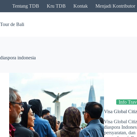
Skip
Tentang TDB
Kru TDB
Kontak
Menjadi Kontributor
to
content
Tour de Bali
diaspora indonesia
Info Trav
Visa Global Citi
Visa Global Citi
diaspora Indones
persyaratan, dan