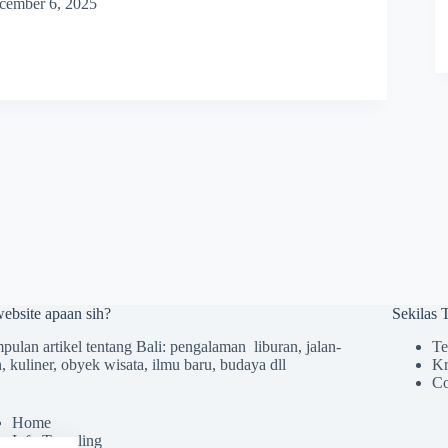
cember 6, 2025
website apaan sih?
Sekilas
ulan artikel tentang Bali: pengalaman liburan, jalan-
Te
n, kuliner, obyek wisata, ilmu baru, budaya dll
Kr
Co
Home
Info Traveling