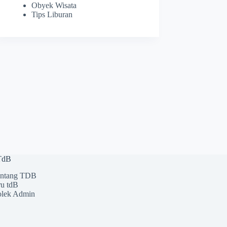
Obyek Wisata
Tips Liburan
 TdB
ntang TDB
u tdB
lek Admin