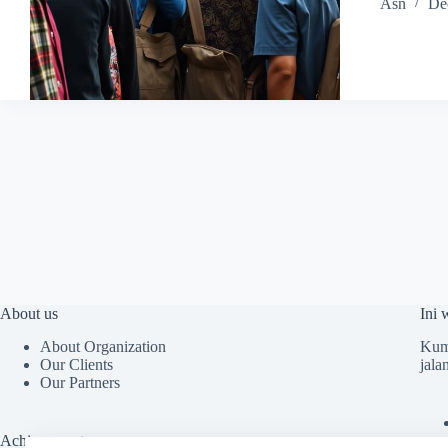
Asn
De
About us
Ini 
About Organization
Kump
Our Clients
jala
Our Partners
Achievements