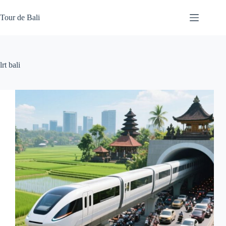
Skip
to
Tour de Bali
content
lrt bali