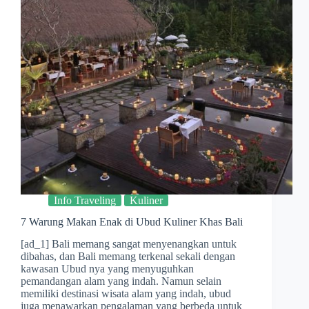
Info Traveling
Kuliner
7 Warung Makan Enak di Ubud Kuliner Khas Bali
[ad_1] Bali memang sangat menyenangkan untuk
dibahas, dan Bali memang terkenal sekali dengan
kawasan Ubud nya yang menyuguhkan
pemandangan alam yang indah. Namun selain
memiliki destinasi wisata alam yang indah, ubud
juga menawarkan pengalaman yang berbeda untuk