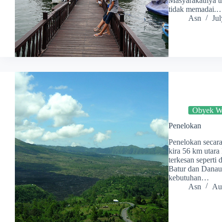
Masyarakatnya tr
tidak memadai.
Asn
Jul
Obyek Wi
Penelokan
Penelokan secara 
kira 56 km utara
terkesan seperti
Batur dan Danau 
kebutuhan…
Asn
Au