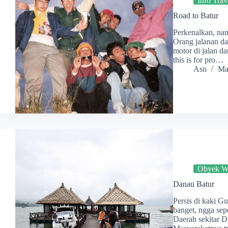
Info Trav
Road to Batur
Perkenalkan, nam
Orang jalanan dal
motor di jalan da
this is for pro…
Asn
Ma
Obyek Wi
Danau Batur
Persis di kaki G
banget, ngga sep
Daerah sekitar Da