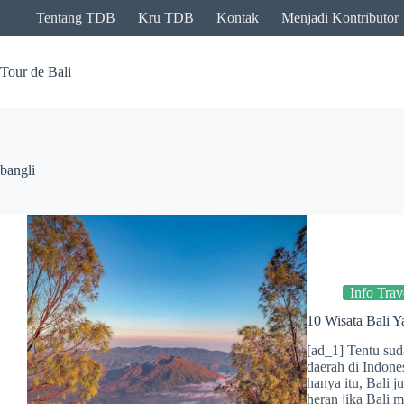
Skip
Tentang TDB
Kru TDB
Kontak
Menjadi Kontributor
to
content
Tour de Bali
bangli
Info Trav
10 Wisata Bali Y
[ad_1] Tentu suda
daerah di Indon
hanya itu, Bali 
heran jika Bali 