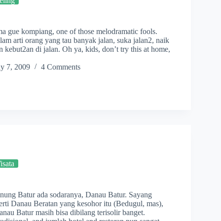
eling
a gue kompiang, one of those melodramatic fools.
am arti orang yang tau banyak jalan, suka jalan2, naik
n kebut2an di jalan. Oh ya, kids, don’t try this at home,
y 7, 2009
4 Comments
sata
unung Batur ada sodaranya, Danau Batur. Sayang
erti Danau Beratan yang kesohor itu (Bedugul, mas),
nau Batur masih bisa dibilang terisolir banget.