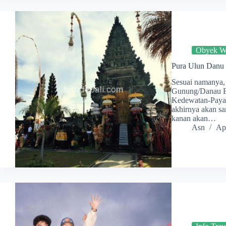
Obyek Wi
Pura Ulun Danu 
Sesuai namanya, 
Gunung/Danau Bat
Kedewatan-Payang
akhirnya akan sa
kanan akan…
Asn
Apr