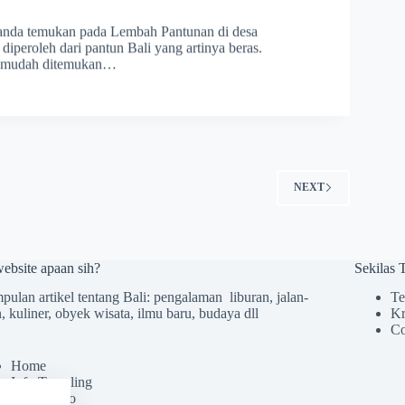
t anda temukan pada Lembah Pantunan di desa
peroleh dari pantun Bali yang artinya beras.
at mudah ditemukan…
2
NEXT
website apaan sih?
Sekilas
ulan artikel tentang Bali: pengalaman liburan, jalan-
Te
n, kuliner, obyek wisata, ilmu baru, budaya dll
Kr
Co
Home
Info Traveling
Galeri Foto