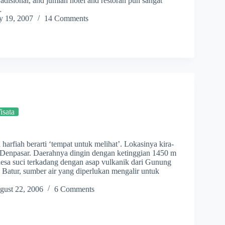
adisional, and jumlah hotel and restoran pun sangat
…
y 19, 2007
14 Comments
sata
harfiah berarti ‘tempat untuk melihat’. Lokasinya kira-
 Denpasar. Daerahnya dingin dengan ketinggian 1450 m
 desa suci terkadang dengan asap vulkanik dari Gunung
Batur, sumber air yang diperlukan mengalir untuk
gust 22, 2006
6 Comments