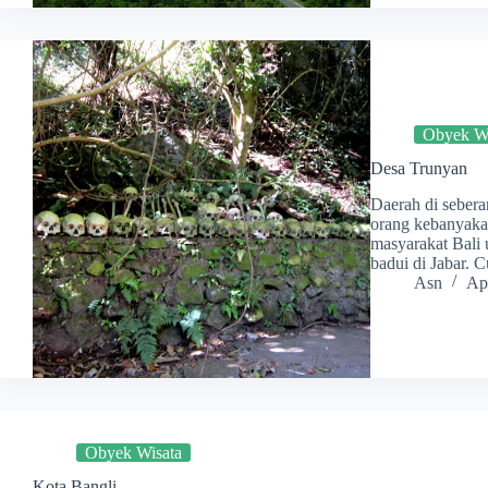
Obyek Wi
Desa Trunyan
Daerah di sebera
orang kebanyakan
masyarakat Bali 
badui di Jabar. 
Asn
Apr
Obyek Wisata
Kota Bangli