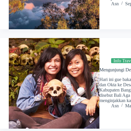
Asn
Se
Info Trav
Mengunjungi De
Hari ini gue baka
dan Okta ke Des
Kabupaten Bangli
disebut Bali Aga
menginjakkan k
Asn
Ma