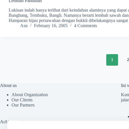
Lembah Pantunan
Lukisan indah hanya terlihat dari keindahan alaminya yang dapa
Bangbang, Tembuku, Bangli. Namanya berarti lembah sawah dan di
Hamparan hijau persawahan dengan bukkit dibelakangnya sang
Asn
February 16, 2005
4 Comments
1
About us
Ini 
About Organization
Kump
Our Clients
jala
Our Partners
Achievements