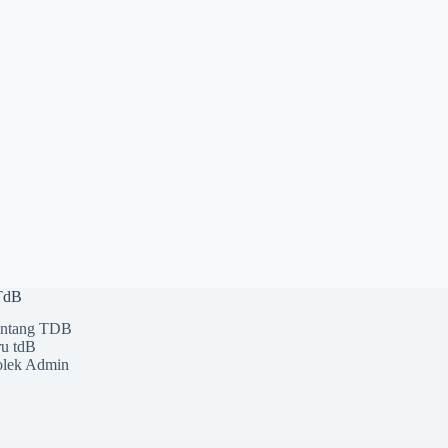
 TdB
ntang TDB
u tdB
lek Admin