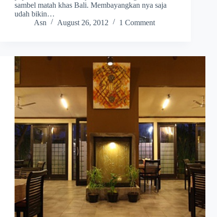
sambel matah khas Bali. Membayangkan nya saja
udah bikin…
Asn
August 26, 2012
1 Comment