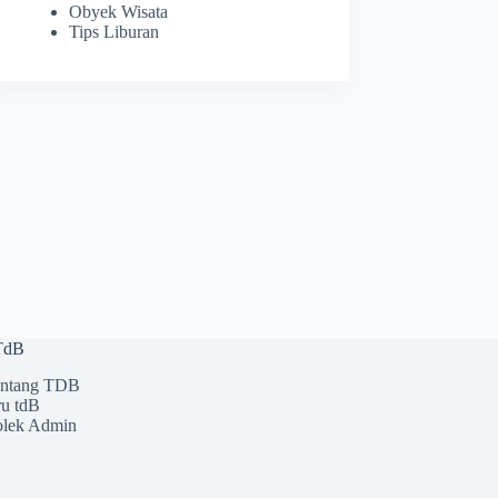
Obyek Wisata
Tips Liburan
 TdB
ntang TDB
u tdB
lek Admin