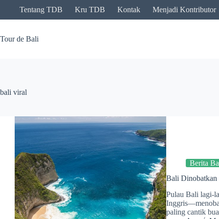
Skip
Tentang TDB
Kru TDB
Kontak
Menjadi Kontributor
to
content
Tour de Bali
bali viral
Berita Ba
Bali Dinobatkan 
Pulau Bali lagi-l
Inggris—menobatk
paling cantik bua