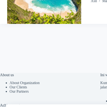
Asn
Ma
About us
Ini 
About Organization
Kump
Our Clients
jala
Our Partners
Achievements