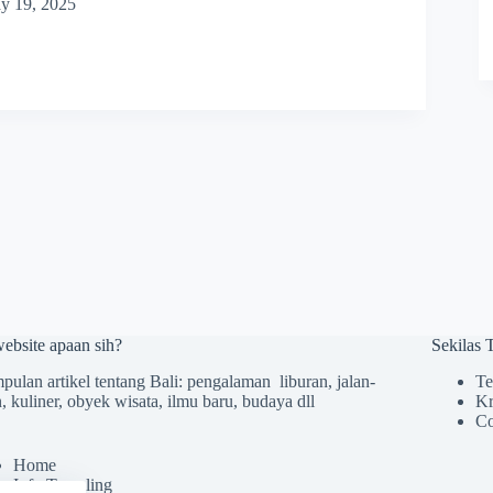
y 19, 2025
website apaan sih?
Sekilas
ulan artikel tentang Bali: pengalaman liburan, jalan-
Te
n, kuliner, obyek wisata, ilmu baru, budaya dll
Kr
Co
Home
Info Traveling