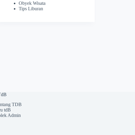
Obyek Wisata
Tips Liburan
 TdB
ntang TDB
u tdB
lek Admin