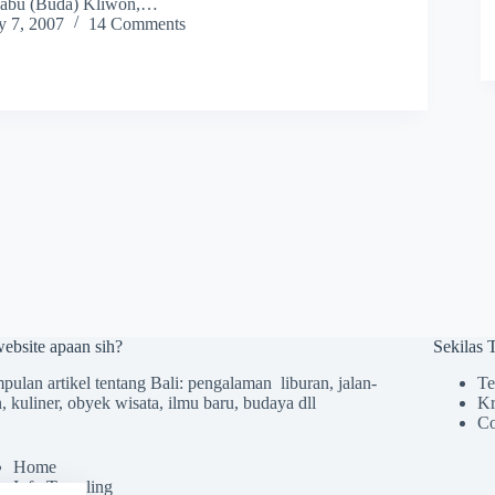
 Rabu (Buda) Kliwon,…
y 7, 2007
14 Comments
website apaan sih?
Sekilas
ulan artikel tentang Bali: pengalaman liburan, jalan-
Te
n, kuliner, obyek wisata, ilmu baru, budaya dll
Kr
Co
Home
Info Traveling