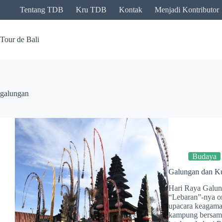
Skip
Tentang TDB
Kru TDB
Kontak
Menjadi Kontributor
to
content
Tour de Bali
galungan
Budaya
Galungan dan K
Hari Raya Galung
“Lebaran”-nya or
upacara keagama
kampung bersama