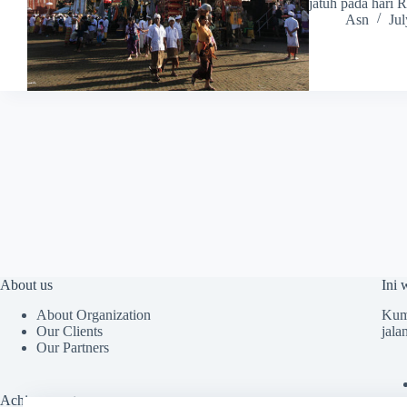
jatuh pada hari
Asn
Jul
About us
Ini 
About Organization
Kump
Our Clients
jala
Our Partners
Achievements