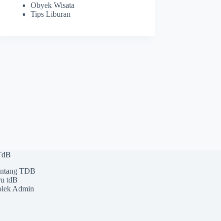
Obyek Wisata
Tips Liburan
 TdB
ntang TDB
u tdB
lek Admin