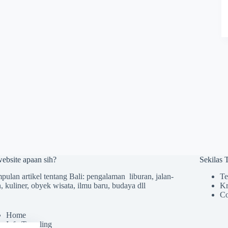
website apaan sih?
Sekilas
ulan artikel tentang Bali: pengalaman liburan, jalan-
Te
n, kuliner, obyek wisata, ilmu baru, budaya dll
Kr
Co
Home
Info Traveling