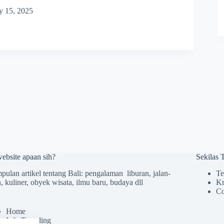
y 15, 2025
website apaan sih?
Sekilas
ulan artikel tentang Bali: pengalaman liburan, jalan-
Te
n, kuliner, obyek wisata, ilmu baru, budaya dll
Kr
Co
Home
Info Traveling