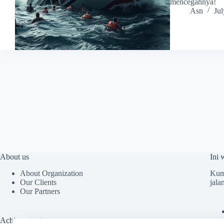
mencegahnya!
Asn
Jul
About us
Ini 
About Organization
Kump
Our Clients
jala
Our Partners
Achievements