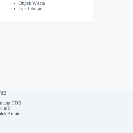
Obyek Wisata
Tips Liburan
 TdB
ntang TDB
u tdB
lek Admin