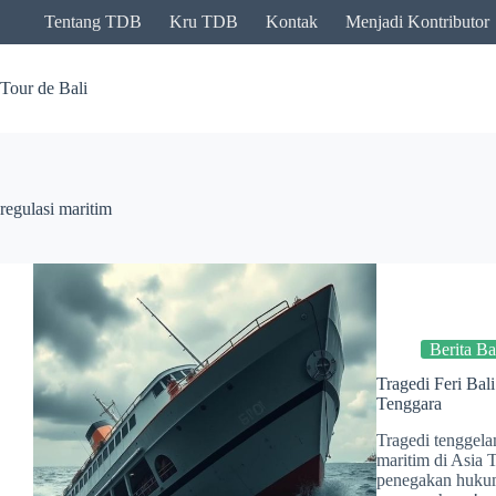
Skip
Tentang TDB
Kru TDB
Kontak
Menjadi Kontributor
to
content
Tour de Bali
regulasi maritim
Berita Ba
Tragedi Feri Bal
Tenggara
Tragedi tenggela
maritim di Asia 
penegakan hukum.