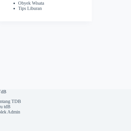
Obyek Wisata
Tips Liburan
 TdB
ntang TDB
u tdB
lek Admin