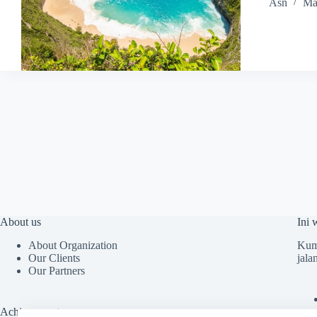
Asn
Ma
About us
Ini 
About Organization
Kump
Our Clients
jala
Our Partners
Achievements