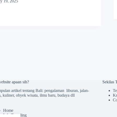
y 19, 2025
website apaan sih?
Sekilas
ulan artikel tentang Bali: pengalaman liburan, jalan-
Te
n, kuliner, obyek wisata, ilmu baru, budaya dll
Kr
Co
Home
Info Traveling