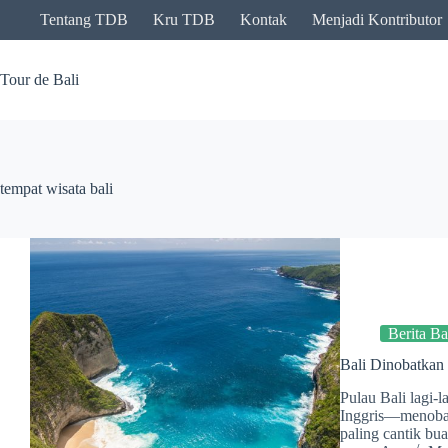
Skip
Tentang TDB
Kru TDB
Kontak
Menjadi Kontributor
to
content
Tour de Bali
tempat wisata bali
Berita Ba
Bali Dinobatkan 
Pulau Bali lagi-l
Inggris—menobatk
paling cantik bua