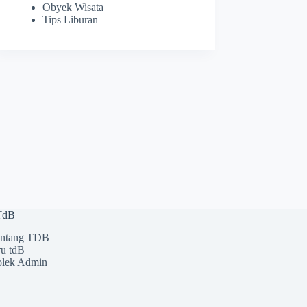
Obyek Wisata
Tips Liburan
 TdB
ntang TDB
u tdB
lek Admin