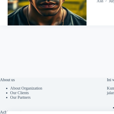
Asn
Jul
About us
Ini 
About Organization
Kump
Our Clients
jala
Our Partners
Achievements