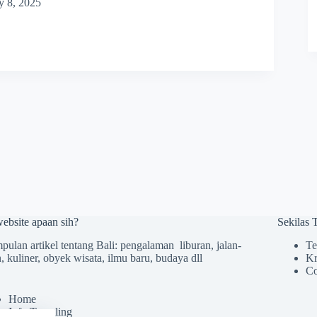
y 8, 2025
website apaan sih?
Sekilas
ulan artikel tentang Bali: pengalaman liburan, jalan-
Te
n, kuliner, obyek wisata, ilmu baru, budaya dll
Kr
Co
Home
Info Traveling