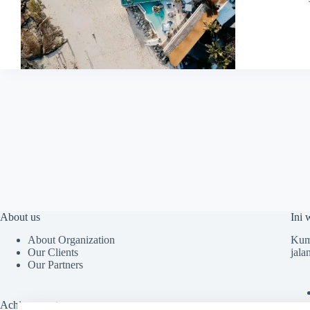
About us
Ini 
About Organization
Kump
Our Clients
jala
Our Partners
Achievements