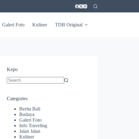
Galeri Foto
Kuliner
TDB Original
Kepo
No
results
Categories
Berita Bali
Budaya
Galeri Foto
Info Traveling
Jalan Jalan
Kuliner