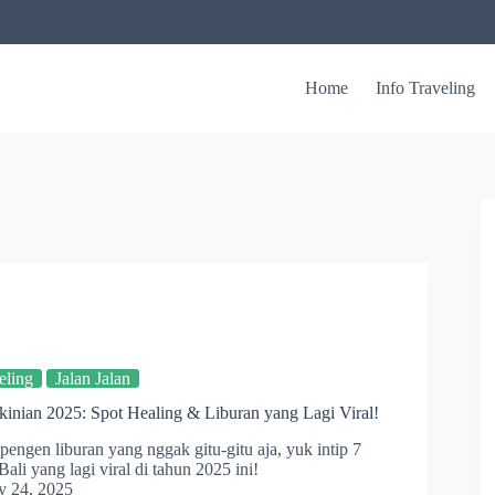
Home
Info Traveling
eling
Jalan Jalan
kinian 2025: Spot Healing & Liburan yang Lagi Viral!
engen liburan yang nggak gitu-gitu aja, yuk intip 7
Bali yang lagi viral di tahun 2025 ini!
y 24, 2025