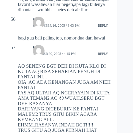
favorit wasatawan luar negeri,apa lagi bulenya
dipantai…wuihhh…netes deh air liur
suhe
SEPTEMBER 16, 2005 / 8:03 PM
REPLY
bagi gua bali paling top, nomor dua dari hawai
RIA
OCTOBER 20, 2005 / 4:15 PM
REPLY
AQ SENENG BGT DEH DI KUTA KLO DI
KUTA AQ BISA SEHARIAN PENUH DI
PANTAI INI…
OIA, AQ ADA KENANGAN JUGA AM NIEH
PANTAI
PAS AQ ULTAH AQ NGERAYAIN DI KUTA
AMA TEMAN2 AQ 🙂 WUAH,SERU BGT
DEH RASANYA
DARI YANG DICEBURIN KE PANTAI
MALEM2 TRUS GITU BIKIN ACARA
KEMBANG API…
EHMM..RASANYA INDAH BGT!!!!!
TRUS GITU AQ JUGA PERNAH LIAT