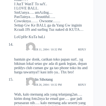
I JuzT WanT To saY..
I LOVE BALI..
SmUanya…. amAzIng…
PanTainya…. Beautiful…..
Cowoknya…… Owsome……
Setiap Gw Ke BALI, ga da Yang Gw inginin
Kcuali JJS and surfing Tuz naked di KUTA…
LoUpHe KuTa baLi
ale
OCTOBER 11, 2004 / 10:32 PM
REPLY
bantuin gw donk, carikan toko papan surf.. yg
bikinan lokal setao gw ada di gank legian, depan
peddys club cuman gw ga tao phone toko itu and
harga tawarnya!! kasi info ya.. Thx bro!
Franklin Sihotang
OCTOBER 26, 2004 / 10:32 PM
REPLY
Wah, kalo memang ada yang telanjang2an….
kirim dong foto2nya ke email gue…. gue jadi
penasaran nih…. kalo memang ada seoerti yang