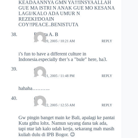
KEADAANNYA GMN YA!!!INSYAALLAH
GUE MA ISTRI N ANAK GUE MO KESANA
LAGI//KALO ADA UMUR N
REZEKI!DOAIN
COY!!PEACE..BENISTUTA
Radyta A. B
APRIL 20, 2005 / 10:21 AM
REPLY
i’s fun to have a different culture in
Indonesia.especially ther’s a "bule" here, ha3.
anto
APRIL 21, 2005 / 11:48 PM
REPLY
hahaha………..
@vip
APRIL 22, 2005 / 12:55 AM
REPLY
Gw pingin banget main ke Bali, apalagi ke pantai
Kuta githu lohx. Namun sayang dana tak ada,
tapi ntar lah kalo udah kerja, sekarang mah masih
kuliah dulu di IPB Bogor. 😉