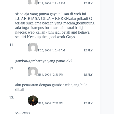
AUGUST 11, 2004 / 11:45 PM
REPLY
siapa aja yang punya gaya tulisan di web ini
LUAR BIASA GILA + KEREN,aku pribadi G
terlalu suka ama bacaan yang macam,(berhubung
ada tugas kampus buat cari tahu soal bali,jadi
ngecek web kalian) gini jadi betah and ketawa
sendiri.Keep up the good work Guys…
dandi
AUGUST 20, 2004 / 10:40 AM
REPLY
gambar-gambarnya yang panas ok?
ihla
OCTOBER 4, 2004 / 2:51 PM
REPLY
aku penasaran dengan gambar telanjang bule
dibali
ryAn
OCTOBER 7, 2004 / 7:28 PM
REPLY
Kuta????