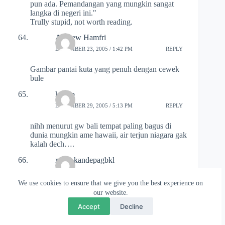
pun ada. Pemandangan yang mungkin sangat
langka di negeri ini."
Trully stupid, not worth reading.
Andrew Hamfri
DECEMBER 23, 2005 / 1:42 PM
REPLY
Gambar pantai kuta yang penuh dengan cewek
bule
kethip
DECEMBER 29, 2005 / 5:13 PM
REPLY
nihh menurut gw bali tempat paling bagus di
dunia mungkin ame hawaii, air terjun niagara gak
kalah dech….
rolly_kandepagbkl
JANUARY 17, 2006 / 7:02 PM
REPLY
We use cookies to ensure that we give you the best experience on
tolongdonnnnng foto ayu azharinya
our website.
dikiriiiiiii…..m
Accept
Decline
burhan_kandepagbkl