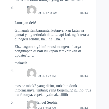
Panjul
MAY 23, 2004 / 12:08 AM
REPLY
Lumajan deh!
Gimanah gambarpantai kutanya, kan katanya
pantai yang terindah di ……tapi kok ngak terasa
di negeri sendiri, ha…ha…ha…!
Eh,…ngomong2 informasi mengenai harga
penginapan di bali itu kapan terakhir kali di
update?……
makasih
dewi
MAY 28, 2004 / 1:23 PM
REPLY
mas,or mbak2 yang disitu, tmbahin donk
informasinya, tentang yang berjemur2 itu lho. trus
ma fotonya. cepetan ya!makasiiiiih
Jose Manuel Sephia
JULY 10, 2004 / 9:51 AM
REPLY