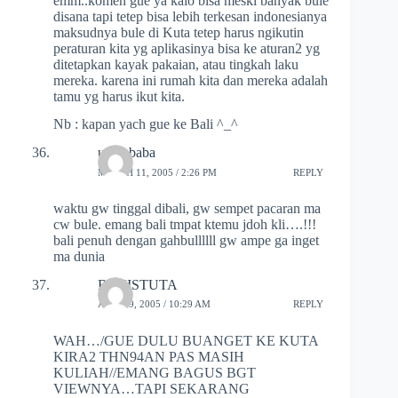
emm..komen gue ya kalo bisa meski banyak bule
disana tapi tetep bisa lebih terkesan indonesianya
maksudnya bule di Kuta tetep harus ngikutin
peraturan kita yg aplikasinya bisa ke aturan2 yg
ditetapkan kayak pakaian, atau tingkah laku
mereka. karena ini rumah kita dan mereka adalah
tamu yg harus ikut kita.
Nb : kapan yach gue ke Bali ^_^
ucok baba
MARCH 11, 2005 / 2:26 PM
REPLY
waktu gw tinggal dibali, gw sempet pacaran ma
cw bule. emang bali tmpat ktemu jdoh kli….!!!
bali penuh dengan gahbullllll gw ampe ga inget
ma dunia
BENISTUTA
APRIL 9, 2005 / 10:29 AM
REPLY
WAH…/GUE DULU BUANGET KE KUTA
KIRA2 THN94AN PAS MASIH
KULIAH//EMANG BAGUS BGT
VIEWNYA…TAPI SEKARANG