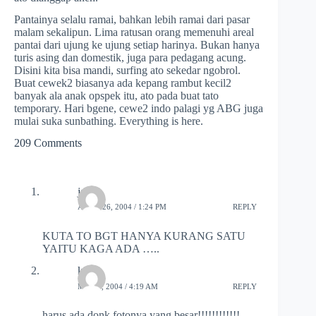
Pantainya selalu ramai, bahkan lebih ramai dari pasar
malam sekalipun. Lima ratusan orang memenuhi areal
pantai dari ujung ke ujung setiap harinya. Bukan hanya
turis asing dan domestik, juga para pedagang acung.
Disini kita bisa mandi, surfing ato sekedar ngobrol.
Buat cewek2 biasanya ada kepang rambut kecil2
banyak ala anak opspek itu, ato pada buat tato
temporary. Hari bgene, cewe2 indo palagi yg ABG juga
mulai suka sunbathing. Everything is here.
209 Comments
jay
APRIL 26, 2004 / 1:24 PM
REPLY
KUTA TO BGT HANYA KURANG SATU
YAITU KAGA ADA …..
kins
MAY 6, 2004 / 4:19 AM
REPLY
harus ada donk fotonya yang besar!!!!!!!!!!!!