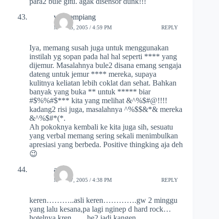
para2 bule gitu. agak disensor dunk!!!
vankompiang
MAY 15, 2005 / 4:59 PM
REPLY
Iya, memang susah juga untuk menggunakan
instilah yg sopan pada hal hal seperti **** yang
dijemur. Masalahnya bule2 disana emang sengaja
dateng untuk jemur **** mereka, supaya
kulitnya keliatan lebih coklat dan sehat. Bahkan
banyak yang buka ** untuk ***** biar
#$%%#$*** kita yang melihat &^%$#@!!!!
kadang2 risi juga, masalahnya ^%$$&*& mereka
&^%$#*(*.
Ah pokoknya kembali ke kita juga sih, sesuatu
yang verbal memang sering sekali menimbulkan
apresiasi yang berbeda. Positive thingking aja deh
😉
adjie
MAY 17, 2005 / 4:38 PM
REPLY
keren………..asli keren………….gw 2 minggu
yang lalu kesana,pa lagi nginep d hard rock…
hotelnya kren……he2,jadi kangen