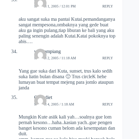
MARCH 1, 2005 / 12:01 PM
REPLY
aku sangat suka ma pantai Kutai.pemandanganya
sangat mempesona,ombaknya yang gede buat
aku ga ingin pulang,tiap liburan ke bali yang aku
paling senengin adalah Kutai.Katai pokoknya top
abis….
vankompiang
MARCH 2, 2005 / 11:18 AM
REPLY
Yang gue suka dari Kuta, sunset, trus kalo sedih
suka liatin bulan disana 🙁 Trus circleK hehe
lumayan buat tempat mejeng para jomlo ataupun
janda
Om adiet
MARCH 4, 2005 / 1:18 AM
REPLY
Mungkin Kute asiik kali yah…soalnya gue lom
pernah kesono…haha..kasian yach..gue pengen
banget kesono cuman belom ada kesempatan dan
duit.