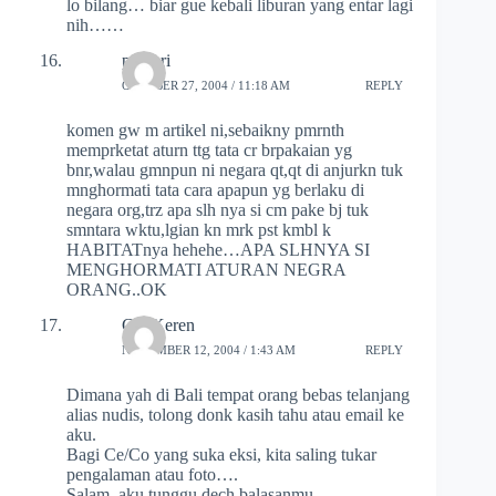
lo bilang… biar gue kebali liburan yang entar lagi
nih……
poet_ri
OCTOBER 27, 2004 / 11:18 AM
REPLY
komen gw m artikel ni,sebaikny pmrnth
memprketat aturn ttg tata cr brpakaian yg
bnr,walau gmnpun ni negara qt,qt di anjurkn tuk
mnghormati tata cara apapun yg berlaku di
negara org,trz apa slh nya si cm pake bj tuk
smntara wktu,lgian kn mrk pst kmbl k
HABITATnya hehehe…APA SLHNYA SI
MENGHORMATI ATURAN NEGRA
ORANG..OK
Co_Keren
NOVEMBER 12, 2004 / 1:43 AM
REPLY
Dimana yah di Bali tempat orang bebas telanjang
alias nudis, tolong donk kasih tahu atau email ke
aku.
Bagi Ce/Co yang suka eksi, kita saling tukar
pengalaman atau foto….
Salam, aku tunggu dech balasanmu.