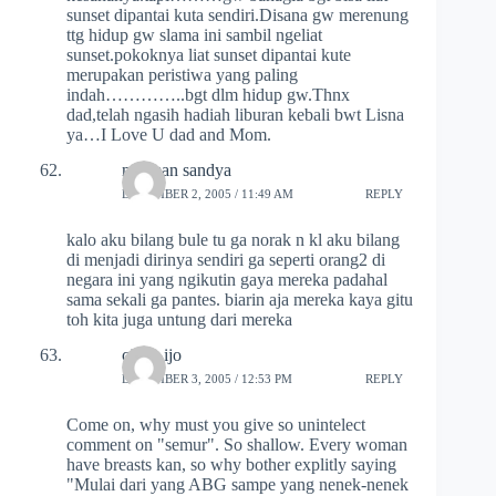
sunset dipantai kuta sendiri.Disana gw merenung
ttg hidup gw slama ini sambil ngeliat
sunset.pokoknya liat sunset dipantai kute
merupakan peristiwa yang paling
indah…………..bgt dlm hidup gw.Thnx
dad,telah ngasih hadiah liburan kebali bwt Lisna
ya…I Love U dad and Mom.
nyoman sandya
DECEMBER 2, 2005 / 11:49 AM
REPLY
kalo aku bilang bule tu ga norak n kl aku bilang
di menjadi dirinya sendiri ga seperti orang2 di
negara ini yang ngikutin gaya mereka padahal
sama sekali ga pantes. biarin aja mereka kaya gitu
toh kita juga untung dari mereka
cielo_ijo
DECEMBER 3, 2005 / 12:53 PM
REPLY
Come on, why must you give so unintelect
comment on "semur". So shallow. Every woman
have breasts kan, so why bother explitly saying
"Mulai dari yang ABG sampe yang nenek-nenek