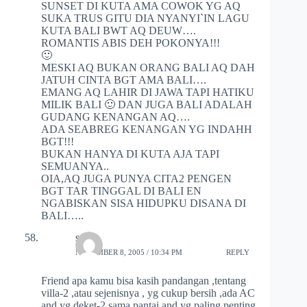
SUNSET DI KUTA AMA COWOK YG AQ
SUKA TRUS GITU DIA NYANYI`IN LAGU
KUTA BALI BWT AQ DEUW….
ROMANTIS ABIS DEH POKONYA!!!
🙂
MESKI AQ BUKAN ORANG BALI AQ DAH
JATUH CINTA BGT AMA BALI….
EMANG AQ LAHIR DI JAWA TAPI HATIKU
MILIK BALI 🙂 DAN JUGA BALI ADALAH
GUDANG KENANGAN AQ….
ADA SEABREG KENANGAN YG INDAHH
BGT!!!
BUKAN HANYA DI KUTA AJA TAPI
SEMUANYA..
OIA,AQ JUGA PUNYA CITA2 PENGEN
BGT TAR TINGGAL DI BALI EN
NGABISKAN SISA HIDUPKU DISANA DI
BALI…..
sony
NOVEMBER 8, 2005 / 10:34 PM
REPLY
Friend apa kamu bisa kasih pandangan ,tentang
villa-2 ,atau sejenisnya , yg cukup bersih ,ada AC
and yg deket-2 sama pantai and yg paling penting