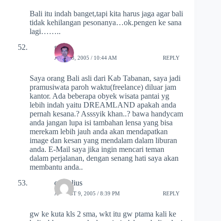
Bali itu indah banget,tapi kita harus jaga agar bali
tidak kehilangan pesonanya…ok.pengen ke sana
lagi……..
ged's
JULY 23, 2005 / 10:44 AM
REPLY
Saya orang Bali asli dari Kab Tabanan, saya jadi
pramusiwata paroh waktu(freelance) diluar jam
kantor. Ada beberapa obyek wisata pantai yg
lebih indah yaitu DREAMLAND apakah anda
pernah kesana.? Asssyik khan..? bawa handycam
anda jangan lupa isi tambahan lensa yang bisa
merekam lebih jauh anda akan mendapatkan
image dan kesan yang mendalam dalam liburan
anda. E-Mail saya jika ingin mencari teman
dalam perjalanan, dengan senang hati saya akan
membantu anda..
cornelius
AUGUST 9, 2005 / 8:39 PM
REPLY
gw ke kuta kls 2 sma, wkt itu gw ptama kali ke