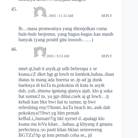
Wiek
JUNE 18, 2005 / 11:32 AM
REPLY
Ih…masa promosinya yang ditonjolkan cuma
bule-bule berjemur, yang bagus-bagus kan masih
banyak (yang positif gitu looooh……)
iboNd
JULY 5, 2005 / 9:53 AM
REPLY
mnrt qt,bali it asyik,qt udh beberapa x se
ksana,cZ dket bgt gt lowh m lombok,hahaa..tlsan
diatas tu mang ada bnerna se..tp ad jg dunk
baeknya di kuTa tu.pokokna di kuta tu asyik
dah..yah..sbnrna tgntung qtanya ajah. klo g suka
liat sumur2 tu, ya jgn diliat,cuek aj gt lowh…tj
kebali kan bkn bwt liat tu sumur, tp bwt
refreshing euy!!!hmm..kuTa beach ito..asik dah
pokoknya!!!bwt yg blm pernah
keBaLi,,buruan!!!g bkl nyesel d..apalagi klo
ksana ma loVa klian…hahaa..g kbyang d gmana
perfectnya..so pasti klian bklan seneeeeeng
BGTZz!!tp qt lom pernah coba se,, jd