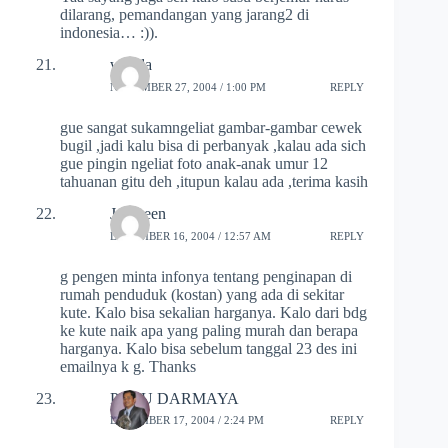
dilarang, pemandangan yang jarang2 di
indonesia… :)).
wanda
NOVEMBER 27, 2004 / 1:00 PM
REPLY
gue sangat sukamngeliat gambar-gambar cewek
bugil ,jadi kalu bisa di perbanyak ,kalau ada sich
gue pingin ngeliat foto anak-anak umur 12
tahuanan gitu deh ,itupun kalau ada ,terima kasih
Jackseen
DECEMBER 16, 2004 / 12:57 AM
REPLY
g pengen minta infonya tentang penginapan di
rumah penduduk (kostan) yang ada di sekitar
kute. Kalo bisa sekalian harganya. Kalo dari bdg
ke kute naik apa yang paling murah dan berapa
harganya. Kalo bisa sebelum tanggal 23 des ini
emailnya k g. Thanks
PUTU DARMAYA
DECEMBER 17, 2004 / 2:24 PM
REPLY