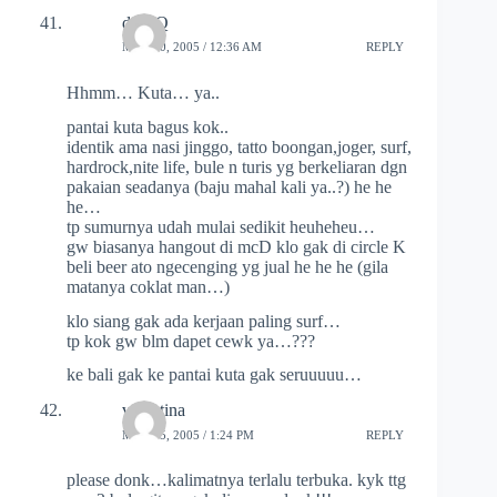
dee_Q
MAY 10, 2005 / 12:36 AM
REPLY
Hhmm… Kuta… ya..
pantai kuta bagus kok..
identik ama nasi jinggo, tatto boongan,joger, surf,
hardrock,nite life, bule n turis yg berkeliaran dgn
pakaian seadanya (baju mahal kali ya..?) he he
he…
tp sumurnya udah mulai sedikit heuheheu…
gw biasanya hangout di mcD klo gak di circle K
beli beer ato ngecenging yg jual he he he (gila
matanya coklat man…)
klo siang gak ada kerjaan paling surf…
tp kok gw blm dapet cewk ya…???
ke bali gak ke pantai kuta gak seruuuuu…
valentina
MAY 15, 2005 / 1:24 PM
REPLY
please donk…kalimatnya terlalu terbuka. kyk ttg