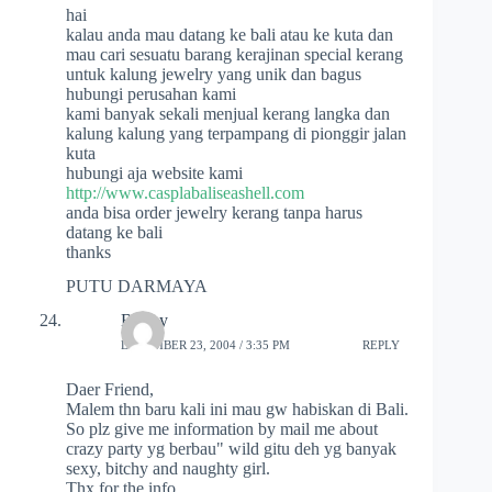
hai
kalau anda mau datang ke bali atau ke kuta dan
mau cari sesuatu barang kerajinan special kerang
untuk kalung jewelry yang unik dan bagus
hubungi perusahan kami
kami banyak sekali menjual kerang langka dan
kalung kalung yang terpampang di pionggir jalan
kuta
hubungi aja website kami
http://www.casplabaliseashell.com
anda bisa order jewelry kerang tanpa harus
datang ke bali
thanks
PUTU DARMAYA
Bobby
DECEMBER 23, 2004 / 3:35 PM
REPLY
Daer Friend,
Malem thn baru kali ini mau gw habiskan di Bali.
So plz give me information by mail me about
crazy party yg berbau" wild gitu deh yg banyak
sexy, bitchy and naughty girl.
Thx for the info