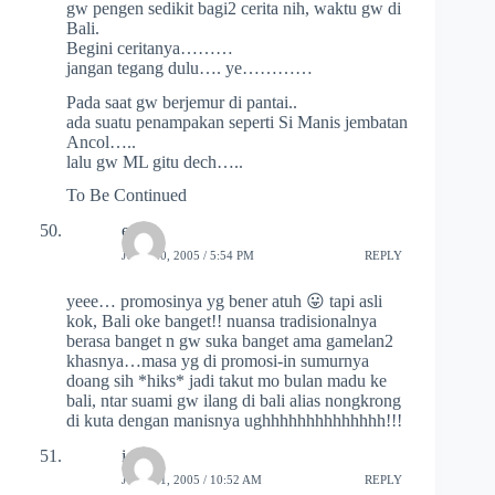
gw pengen sedikit bagi2 cerita nih, waktu gw di
Bali.
Begini ceritanya………
jangan tegang dulu…. ye…………
Pada saat gw berjemur di pantai..
ada suatu penampakan seperti Si Manis jembatan
Ancol…..
lalu gw ML gitu dech…..
To Be Continued
eno
JULY 20, 2005 / 5:54 PM
REPLY
yeee… promosinya yg bener atuh 😛 tapi asli
kok, Bali oke banget!! nuansa tradisionalnya
berasa banget n gw suka banget ama gamelan2
khasnya…masa yg di promosi-in sumurnya
doang sih *hiks* jadi takut mo bulan madu ke
bali, ntar suami gw ilang di bali alias nongkrong
di kuta dengan manisnya ughhhhhhhhhhhhhh!!!
icca
JULY 21, 2005 / 10:52 AM
REPLY