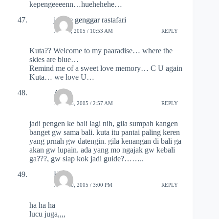
kepengeeeenn…huehehehe…
johnie genggar rastafari
JULY 7, 2005 / 10:53 AM
REPLY
Kuta?? Welcome to my paaradise… where the
skies are blue…
Remind me of a sweet love memory… C U again
Kuta… we love U…
Ariyo
JULY 15, 2005 / 2:57 AM
REPLY
jadi pengen ke bali lagi nih, gila sumpah kangen
banget gw sama bali. kuta itu pantai paling keren
yang prnah gw datengin. gila kenangan di bali ga
akan gw lupain. ada yang mo ngajak gw kebali
ga???, gw siap kok jadi guide?……..
Heru
JULY 20, 2005 / 3:00 PM
REPLY
ha ha ha
lucu juga,,,,