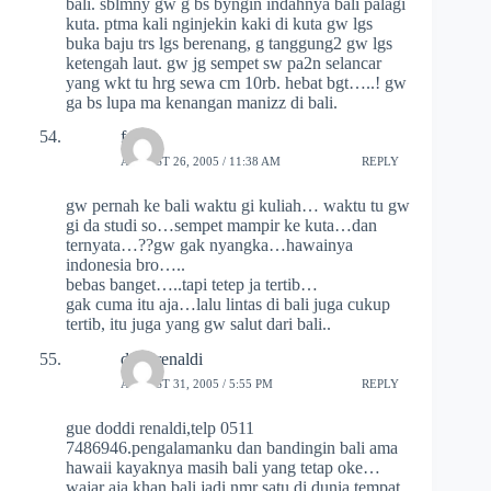
bali. sblmny gw g bs byngin indahnya bali palagi
kuta. ptma kali nginjekin kaki di kuta gw lgs
buka baju trs lgs berenang, g tanggung2 gw lgs
ketengah laut. gw jg sempet sw pa2n selancar
yang wkt tu hrg sewa cm 10rb. hebat bgt…..! gw
ga bs lupa ma kenangan manizz di bali.
febry
AUGUST 26, 2005 / 11:38 AM
REPLY
gw pernah ke bali waktu gi kuliah… waktu tu gw
gi da studi so…sempet mampir ke kuta…dan
ternyata…??gw gak nyangka…hawainya
indonesia bro…..
bebas banget…..tapi tetep ja tertib…
gak cuma itu aja…lalu lintas di bali juga cukup
tertib, itu juga yang gw salut dari bali..
dodi renaldi
AUGUST 31, 2005 / 5:55 PM
REPLY
gue doddi renaldi,telp 0511
7486946.pengalamanku dan bandingin bali ama
hawaii kayaknya masih bali yang tetap oke…
wajar aja khan bali jadi nmr satu di dunia tempat