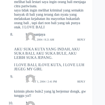
melihat bali lestari saya ingin orang bali menjaga
citra pariwisata.
saya tidak ingin melihat kriminal yang semakin
banyak di bali yang terang dan nyata yang
melakukan kejahatan itu mayoritas bukanlah
orang bali , tapi dari non bali yang tak punya
otak. I LOVE BALI
budy sanjaya
JULY 31, 2004 / 8:21 AM
REPLY
AKU SUKA KUTA YANG INDAH, AKU
SUKA BALI, AKU SUKA BULE, AKU
LEBIH SUKA JEPANG.
I LOVE BALI, ILOVE KUTA, I LOVE LUH
JEGEG MY GIRL
donny
AUGUST 1, 2004 / 2:41 PM
REPLY
kirimin photo bule2 yang lg berjemur dongk, gw
tunggu ya!!
Mey