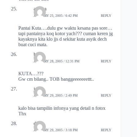
adhina
JANUARY 25, 2005 / 6:42 PM
REPLY
Pantai Kuta….dulu gw waktu kesana pas sore…
tapi pantainya koq kotor yach??? cuman keren jg
kayaknya kita klo jjs d sekitar kuta asyik dech
buat cuci mata.
baby
JANUARY 28, 2005 / 12:31 PM
REPLY
KUTA…???
Gw cm bilang.. TOB banggeeeeeeettt..
jacky
JANUARY 29, 2005 / 2:49 PM
REPLY
kalo bisa tampilin infonya yang detail n fotox
Thx
dila
JANUARY 29, 2005 / 3:18 PM
REPLY