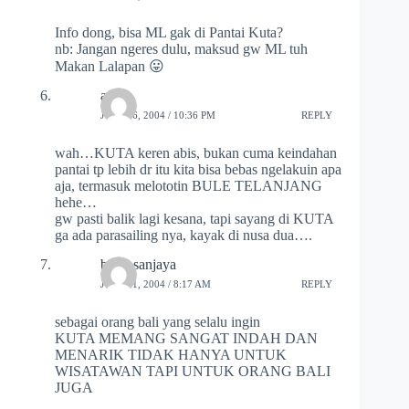
Info dong, bisa ML gak di Pantai Kuta?
nb: Jangan ngeres dulu, maksud gw ML tuh
Makan Lalapan 😛
arie
JULY 26, 2004 / 10:36 PM
REPLY
wah…KUTA keren abis, bukan cuma keindahan
pantai tp lebih dr itu kita bisa bebas ngelakuin apa
aja, termasuk melototin BULE TELANJANG
hehe…
gw pasti balik lagi kesana, tapi sayang di KUTA
ga ada parasailing nya, kayak di nusa dua….
budy sanjaya
JULY 31, 2004 / 8:17 AM
REPLY
sebagai orang bali yang selalu ingin
KUTA MEMANG SANGAT INDAH DAN
MENARIK TIDAK HANYA UNTUK
WISATAWAN TAPI UNTUK ORANG BALI
JUGA