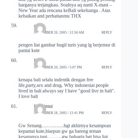
harganya terjangkau. Soalnya aq nanti X-mast –
New Year ada rencana keBali sekeluarga . Atas
kebaikan and perhatianmu THX
aiai
NOVEMBER 20, 2005 / 12:56 AM
REPLY
pengen liat gambar bugil turis yang lg berjemur di
pantai kute
lia
NOVEMBER 20, 2005 / 5:07 PM
REPLY
kenapa bali selalu indentik dengan frre
life,party,sex and drug. Why indonesiai people
lived in bali always say I have "good live in bali".
I love bali
lisna imut
NOVEMBER 28, 2005 / 12:41 PM
REPLY
Gw Senang…………..bgt akhirnya kesampean
kepantai kute,biarpun gw ga bareng teman
kesananya.tapi………gw bahagia bgt bisa liat