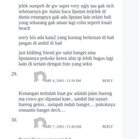
jelek sumpeh de gw super very ugly tau gak sich
sebenarnya gw malas baca liputan terjelek di
dunia emangnya gak ada liputan lain selain bali
yang sekarang gak aman lagi coba seperti losari
beach
sorry klo ada kata2 yang kurang berkenan di hati
jangan di ambil di hati
just kidding friend gw salut banget ama
liputannya pokoke keren abiz tp lebih bagus lagi
kalo di sertain dengan foto yang seksi
tina
FEBRUARY 6, 2005 / 12:26 PM
REPLY
Kenangan terindah buat gw adalah jalan bareng
ma cowo gw dipantai kute.. sambil liat sunset
bareng getoo.. sumpah indah banget… pokoknya
romantis banget dech…
nu3l
FEBRUARY 7, 2005 / 11:40 AM
REPLY