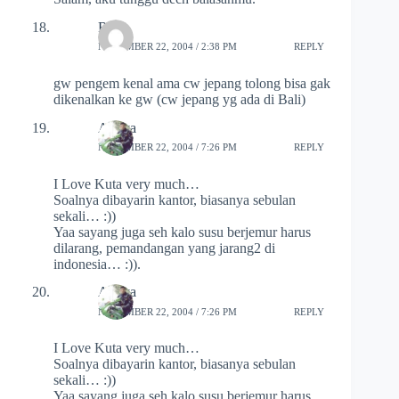
Ryan
NOVEMBER 22, 2004 / 2:38 PM
REPLY
gw pengem kenal ama cw jepang tolong bisa gak
dikenalkan ke gw (cw jepang yg ada di Bali)
Aditya
NOVEMBER 22, 2004 / 7:26 PM
REPLY
I Love Kuta very much…
Soalnya dibayarin kantor, biasanya sebulan
sekali… :))
Yaa sayang juga seh kalo susu berjemur harus
dilarang, pemandangan yang jarang2 di
indonesia… :)).
Aditya
NOVEMBER 22, 2004 / 7:26 PM
REPLY
I Love Kuta very much…
Soalnya dibayarin kantor, biasanya sebulan
sekali… :))
Yaa sayang juga seh kalo susu berjemur harus