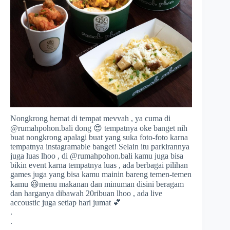
Nongkrong hemat di tempat mevvah , ya cuma di
@rumahpohon.bali dong 😍 tempatnya oke banget nih
buat nongkrong apalagi buat yang suka foto-foto karna
tempatnya instagramable banget! Selain itu parkirannya
juga luas lhoo , di @rumahpohon.bali kamu juga bisa
bikin event karna tempatnya luas , ada berbagai pilihan
games juga yang bisa kamu mainin bareng temen-temen
kamu 😆menu makanan dan minuman disini beragam
dan harganya dibawah 20ribuan lhoo , ada live
accoustic juga setiap hari jumat 💕
.
.