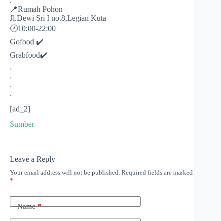
.
📍Rumah Pohon
Jl.Dewi Sri I no.8,Legian Kuta
🕐10:00-22:00
Gofood ✔️
Grabfood✔️
.
.
.
.
[ad_2]
Sumber
Leave a Reply
Your email address will not be published.
Required fields are marked
*
Name
*