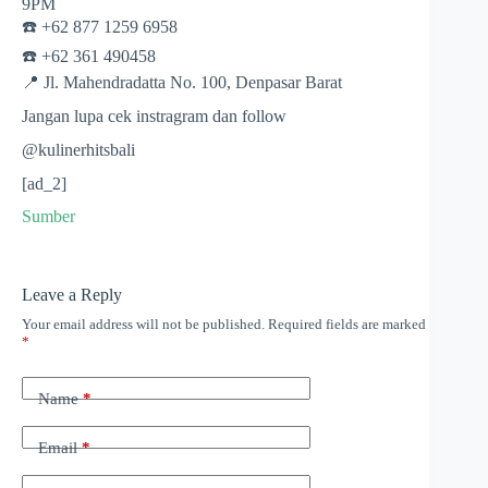
9PM
☎️ +62 877 1259 6958
☎️ +62 361 490458
📍 Jl. Mahendradatta No. 100, Denpasar Barat
Jangan lupa cek instragram dan follow
@kulinerhitsbali
[ad_2]
Sumber
Leave a Reply
Your email address will not be published.
Required fields are marked
*
Name
*
Email
*