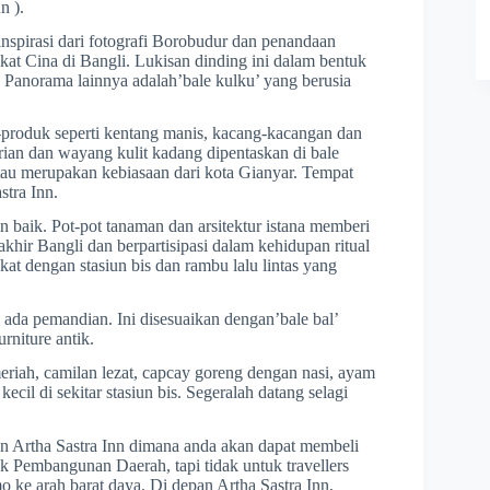
n ).
rinspirasi dari fotografi Borobudur dan penandaan
kat Cina di Bangli. Lukisan dinding ini dalam bentuk
. Panorama lainnya adalah’bale kulku’ yang berusia
k-produk seperti kentang manis, kacang-kacangan dan
rian dan wayang kulit kadang dipentaskan di bale
 atau merupakan kebiasaan dari kota Gianyar. Tempat
stra Inn.
kin baik. Pot-pot tanaman dan arsitektur istana memberi
akhir Bangli dan berpartisipasi dalam kehidupan ritual
ekat dengan stasiun bis dan rambu lalu lintas yang
 ada pemandian. Ini disesuaikan dengan’bale bal’
urniture antik.
eriah, camilan lezat, capcay goreng dengan nasi, ayam
il di sekitar stasiun bis. Segeralah datang selagi
an Artha Sastra Inn dimana anda akan dapat membeli
k Pembangunan Daerah, tapi tidak untuk travellers
ke arah barat daya. Di depan Artha Sastra Inn,