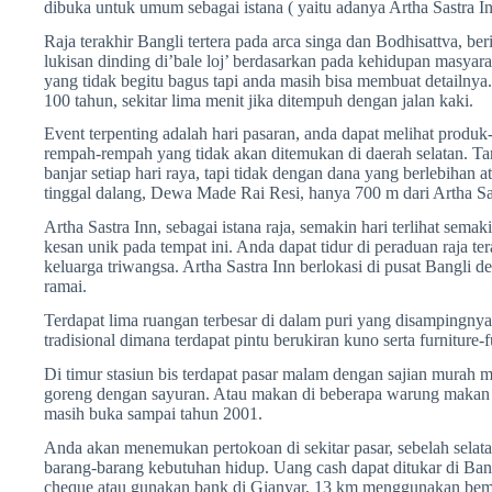
dibuka untuk umum sebagai istana ( yaitu adanya Artha Sastra In
Raja terakhir Bangli tertera pada arca singa dan Bodhisattva, be
lukisan dinding di’bale loj’ berdasarkan pada kehidupan masyara
yang tidak begitu bagus tapi anda masih bisa membuat detailnya
100 tahun, sekitar lima menit jika ditempuh dengan jalan kaki.
Event terpenting adalah hari pasaran, anda dapat melihat produ
rempah-rempah yang tidak akan ditemukan di daerah selatan. Ta
banjar setiap hari raya, tapi tidak dengan dana yang berlebihan
tinggal dalang, Dewa Made Rai Resi, hanya 700 m dari Artha Sa
Artha Sastra Inn, sebagai istana raja, semakin hari terlihat sema
kesan unik pada tempat ini. Anda dapat tidur di peraduan raja ter
keluarga triwangsa. Artha Sastra Inn berlokasi di pusat Bangli d
ramai.
Terdapat lima ruangan terbesar di dalam puri yang disampingnya
tradisional dimana terdapat pintu berukiran kuno serta furniture-f
Di timur stasiun bis terdapat pasar malam dengan sajian murah m
goreng dengan sayuran. Atau makan di beberapa warung makan kec
masih buka sampai tahun 2001.
Anda akan menemukan pertokoan di sekitar pasar, sebelah selat
barang-barang kebutuhan hidup. Uang cash dapat ditukar di Ban
cheque atau gunakan bank di Gianyar, 13 km menggunakan bemo 