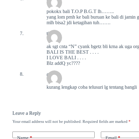
pokokx bali T.O.P B.G.T lh……..
yang lom prnh ke bali buruan ke bali di jamin
mlh bisa2 jdi ketagihan tuh…….
tika
ak sgt cnta “N” cyank bgetz bli krna ak uga org bli
BALI IS THE BEST . . . .
I LOVE BALI . . . .
Blz addQ yc????
aq
kurang lengkap coba telusuri lg tentang bangli
Leave a Reply
Your email address will not be published.
Required fields are marked
*
Name
*
Email
*