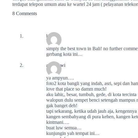
terdapat telepon umum atau ke wartel 24 jam ( pelayanan teleko
8 Comments
krov
simply the best town in Bali! no further comm
gerbang kota ini…
arya dewi
ya ampyun….
foto2 kota bangli yang indah, asri, sepi dan h
love that place so damm much!
aku lahir,, besar, tumbuh, gede, di kota tercint
walopun dulu sempet benci setengah mampus ma
gak banget deh!
tapi sekarang, ketika udah jauh aja, kengennya
kangen sembahyang di pura kehen, kangen ket
kintmani….
buat luw semua…
kunjungin yah tempat ini…