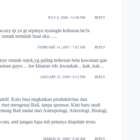
JULY 8, 2006 / 12:00 PM
REPLY
h&cozy tp ya gt sepinya nyaingin kuburan.he3x
 rumah terindah buat aku…..
FEBRUARY 14, 2007 / 7:02 AM
REPLY
anye emank sejok,yg paling terkesan bela kawanan gue
itu cuman guyo… loe kluaran rsb..kwaakak…kak..kak…
JANUARY 25, 2009 / 6:12 PM
REPLY
tif. Kalo bisa tingkatkan produktivitas dan
g riset mengenai Bali, tanpa sponsor. Kini baru studi
entang Bali mulai dari Antropologi, Arkeologi, Biologi,
.com, and jangan lupa tuh petanya diupdate terus.
MARCH 16, 2009 / 9:30 AM
REPLY