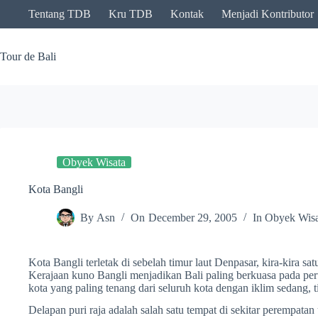
Skip
Tentang TDB
Kru TDB
Kontak
Menjadi Kontributor
to
content
Tour de Bali
Obyek Wisata
Kota Bangli
By
Asn
On
December 29, 2005
In
Obyek Wisa
Kota Bangli terletak di sebelah timur laut Denpasar, kira-kira sa
Kerajaan kuno Bangli menjadikan Bali paling berkuasa pada per
kota yang paling tenang dari seluruh kota dengan iklim sedang, t
Delapan puri raja adalah salah satu tempat di sekitar perempata