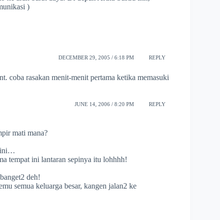
munikasi )
DECEMBER 29, 2005 / 6:18 PM
REPLY
ent. coba rasakan menit-menit pertama ketika memasuki
JUNE 14, 2006 / 8:20 PM
REPLY
ampir mati mana?
a ini…
 tempat ini lantaran sepinya itu lohhhh!
 banget2 deh!
emu semua keluarga besar, kangen jalan2 ke