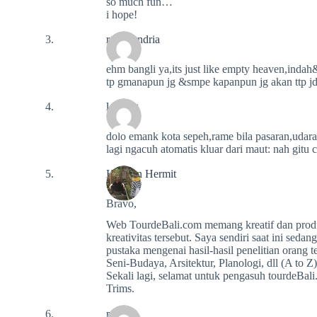
so much fun…
i hope!
resha andria
ehm bangli ya,its just like empty heaven,inda
tp gmanapun jg &smpe kapanpun jg akan ttp jd
le bang
dolo emank kota sepeh,rame bila pasaran,udar
lagi ngacuh atomatis kluar dari maut: nah g
Herman Hermit
Bravo,
Web TourdeBali.com memang kreatif dan produk
kreativitas tersebut. Saya sendiri saat ini sedan
pustaka mengenai hasil-hasil penelitian orang t
Seni-Budaya, Arsitektur, Planologi, dll (A to Z)
Sekali lagi, selamat untuk pengasuh tourdeBali
Trims.
na2