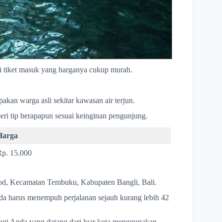
 tiket masuk yang harganya cukup murah.
kan warga asli sekitar kawasan air terjun.
eri tip berapapun sesuai keinginan pengunjung.
Harga
Rp. 15.000
lod, Kecamatan Tembuku, Kabupaten Bangli, Bali.
Anda harus menempuh perjalanan sejauh kurang lebih 42
e bagi Anda yang datang dari luar kota menggunakan