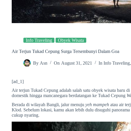
Info Traveling
Obyek Wisata
Air Terjun Tukad Cepung Surga Tersembunyi Dalam Goa
By
Asn
On
August 31, 2021
In
Info Traveling
[ad_1]
Air terjun Tukad Cepung adalah salah satu obyek wisata baru d
domestik hingga mancanegara berdatangan ke Tukad Cepung
Wa
Berada di wilayah Bangli, jalur menuju
yeh mampeh
atau air te
Klod. Sebelum lokasi, kamu akan lebih dulu disuguhi panorama 
cukup nyaring.