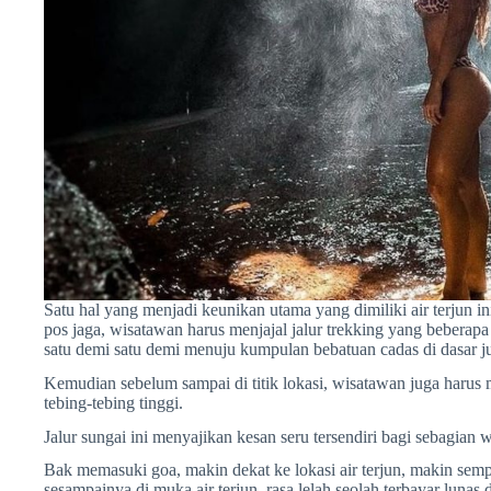
Satu hal yang menjadi keunikan utama yang dimiliki air terjun i
pos jaga, wisatawan harus menjajal jalur trekking yang beberap
satu demi satu demi menuju kumpulan bebatuan cadas di dasar j
Kemudian sebelum sampai di titik lokasi, wisatawan juga harus m
tebing-tebing tinggi.
Jalur sungai ini menyajikan kesan seru tersendiri bagi sebagian 
Bak memasuki goa, makin dekat ke lokasi air terjun, makin sempit
sesampainya di muka air terjun, rasa lelah seolah terbayar lu