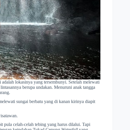
ni adalah lokasinya yang tersembunyi. Setelah melewati
a lintasannya berupa undakan. Menuruni anak tangga
urang.
elewati sungai berbatu yang di kanan kirinya diapit
wisatawan.
 pula celah-celah tebing yang harus dilalui. Tapi
nas dengan keindahan Tukad Cepung
Waterfall
yang