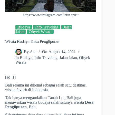
https://www.instagram.com/latin.spirit
Budaya
Info Traveling
Jalan
Jalan
Obyek Wisata
Wisata Budaya Desa Penglipuran
By
Asn
On
August 14, 2021
In
Budaya
,
Info Traveling
,
Jalan Jalan
,
Obyek
Wisata
[ad_1]
Bali selama ini dikenal sebagai salah satu destinasi
wisata favorit di Indonesia.
Tak hanya mengandalkan Tanah Lot, Bali juga
menawarkan wisata budaya salah satunya wisata
Desa
Penglipuran
, Bali.
Sebagaimana desa-desa wisata lain, desa ini juga