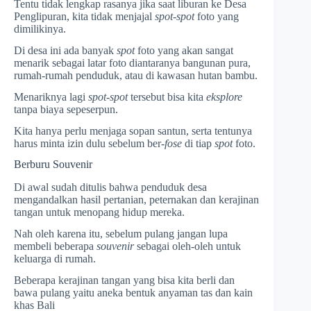
Tentu tidak lengkap rasanya jika saat liburan ke Desa
Penglipuran, kita tidak menjajal
spot-spot
foto yang
dimilikinya.
Di desa ini ada banyak
spot
foto yang akan sangat
menarik sebagai latar foto diantaranya bangunan pura,
rumah-rumah penduduk, atau di kawasan hutan bambu.
Menariknya lagi
spot-spot
tersebut bisa kita
eksplore
tanpa biaya sepeserpun.
Kita hanya perlu menjaga sopan santun, serta tentunya
harus minta izin dulu sebelum ber-
fose
di tiap
spot
foto.
Berburu Souvenir
Di awal sudah ditulis bahwa penduduk desa
mengandalkan hasil pertanian, peternakan dan kerajinan
tangan untuk menopang hidup mereka.
Nah oleh karena itu, sebelum pulang jangan lupa
membeli beberapa
souvenir
sebagai oleh-oleh untuk
keluarga di rumah.
Beberapa kerajinan tangan yang bisa kita berli dan
bawa pulang yaitu aneka bentuk anyaman tas dan kain
khas Bali