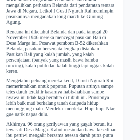
mengalihkan perhatian Belanda dari pendaratan tentara
Jawa di Negara, Letkol I Gusti Ngurah Rai memimpin
pasukannya mengadakan long march ke Gunung
Agung.
Rencana ini diketahui Belanda dan pada tanggal 20
November 1946 mereka mencegat pasukan Bali di
Desa Marga ini. Pesawat pembom B-52 dikerahkan
Belanda, pasukan bersenjata lengkap disiapkan.
Pasukan Bali yang kalah jumlah, yang kalah
persenjataan (banyak yang masih bawa bambu
runcing), kalah putih dan kalah tinggi tapi nggak kalah
keren.
Mengetahui peluang mereka kecil, I Gusti Ngurah Rai
memerintahkan untuk puputan. Puputan artinya sampe
tetes darah terakhir kasarnya habis-habisan sampe
nyawa ini tidak lagi bertahta di tubuh ini. Prinsipnya
lebih baik mati berkalang tanah daripada hidup
menanggung malu. Merdeka..merdeka..Hup..hup. Ntar,
gue narik napas dulu.
Akhirnya, 96 orang gerilyawan yang gagah berani itu
tewas di Desa Marga. Kabut mesiu dan hawa kesedihan
ibu pertiwi mengalir bersama tetesan darah putra-putra