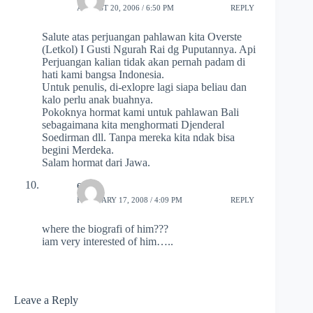
AUGUST 20, 2006 / 6:50 PM
REPLY
Salute atas perjuangan pahlawan kita Overste
(Letkol) I Gusti Ngurah Rai dg Puputannya. Api
Perjuangan kalian tidak akan pernah padam di
hati kami bangsa Indonesia.
Untuk penulis, di-exlopre lagi siapa beliau dan
kalo perlu anak buahnya.
Pokoknya hormat kami untuk pahlawan Bali
sebagaimana kita menghormati Djenderal
Soedirman dll. Tanpa mereka kita ndak bisa
begini Merdeka.
Salam hormat dari Jawa.
eg9ie
FEBRUARY 17, 2008 / 4:09 PM
REPLY
where the biografi of him???
iam very interested of him…..
Leave a Reply