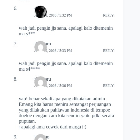
dexa
JULY 10, 2006 / 5:32 PM
REPLY
wah jadi pengin jjs sana. apalagi kalo ditemenin
ma s3**
rikimaru
JULY 10, 2006 / 5:33 PM
REPLY
wah jadi pengin jjs sana. apalagi kalo ditemenin
ma s4****
rikimaru
JULY 10, 2006 / 5:36 PM
REPLY
yap! benar sekali apa yang dikatakan admin.
Emang kita harus meniru semangat perjuangan
yang dilakukan pahlawan indonesia di tempoe
doeloe dengan cara kita sendiri yaitu pdkt secara
puputan.
{apalagi ama cewek dari marga}:)
hutomo