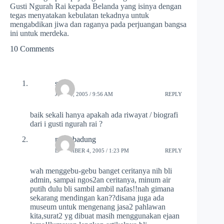
Gusti Ngurah Rai kepada Belanda yang isinya dengan
tegas menyatakan kebulatan tekadnya untuk
mengabdikan jiwa dan raganya pada perjuangan bangsa
ini untuk merdeka.
10 Comments
satria
JUNE 4, 2005 / 9:56 AM
REPLY
baik sekali hanya apakah ada riwayat / biografi
dari i gusti ngurah rai ?
mangbadung
DECEMBER 4, 2005 / 1:23 PM
REPLY
wah menggebu-gebu banget ceritanya nih bli
admin, sampai ngos2an ceritanya, minum air
putih dulu bli sambil ambil nafas!!nah gimana
sekarang mendingan kan??disana juga ada
museum untuk mengenang jasa2 pahlawan
kita,surat2 yg dibuat masih menggunakan ejaan