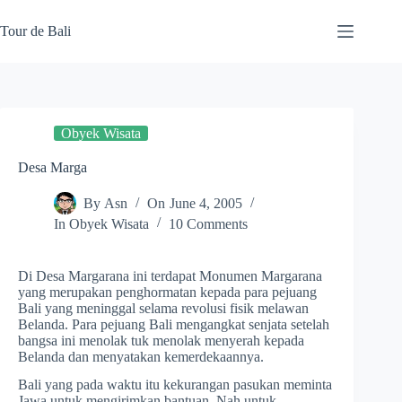
Skip
to
Tour de Bali
content
Obyek Wisata
Desa Marga
By
Asn
On
June 4, 2005
In
Obyek Wisata
10 Comments
Di Desa Margarana ini terdapat Monumen Margarana
yang merupakan penghormatan kepada para pejuang
Bali yang meninggal selama revolusi fisik melawan
Belanda. Para pejuang Bali mengangkat senjata setelah
bangsa ini menolak tuk menolak menyerah kepada
Belanda dan menyatakan kemerdekaannya.
Bali yang pada waktu itu kekurangan pasukan meminta
Jawa untuk mengirimkan bantuan. Nah untuk