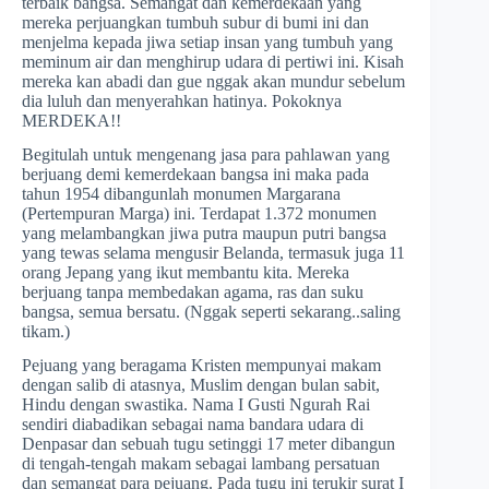
terbaik bangsa. Semangat dan kemerdekaan yang
mereka perjuangkan tumbuh subur di bumi ini dan
menjelma kepada jiwa setiap insan yang tumbuh yang
meminum air dan menghirup udara di pertiwi ini. Kisah
mereka kan abadi dan gue nggak akan mundur sebelum
dia luluh dan menyerahkan hatinya. Pokoknya
MERDEKA!!
Begitulah untuk mengenang jasa para pahlawan yang
berjuang demi kemerdekaan bangsa ini maka pada
tahun 1954 dibangunlah monumen Margarana
(Pertempuran Marga) ini. Terdapat 1.372 monumen
yang melambangkan jiwa putra maupun putri bangsa
yang tewas selama mengusir Belanda, termasuk juga 11
orang Jepang yang ikut membantu kita. Mereka
berjuang tanpa membedakan agama, ras dan suku
bangsa, semua bersatu. (Nggak seperti sekarang..saling
tikam.)
Pejuang yang beragama Kristen mempunyai makam
dengan salib di atasnya, Muslim dengan bulan sabit,
Hindu dengan swastika. Nama I Gusti Ngurah Rai
sendiri diabadikan sebagai nama bandara udara di
Denpasar dan sebuah tugu setinggi 17 meter dibangun
di tengah-tengah makam sebagai lambang persatuan
dan semangat para pejuang. Pada tugu ini terukir surat I