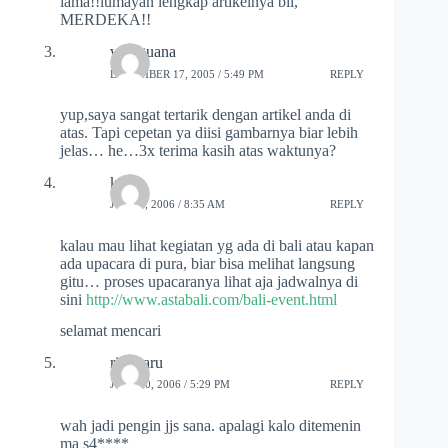
lama!!lumayan lengkap artikelnya bli,
MERDEKA!!
wiraguana
DECEMBER 17, 2005 / 5:49 PM
REPLY
yup,saya sangat tertarik dengan artikel anda di
atas. Tapi cepetan ya diisi gambarnya biar lebih
jelas… he…3x terima kasih atas waktunya?
ketut
JULY 8, 2006 / 8:35 AM
REPLY
kalau mau lihat kegiatan yg ada di bali atau kapan
ada upacara di pura, biar bisa melihat langsung
gitu… proses upacaranya lihat aja jadwalnya di
sini
http://www.astabali.com/bali-event.html
selamat mencari
rikimaru
JULY 10, 2006 / 5:29 PM
REPLY
wah jadi pengin jjs sana. apalagi kalo ditemenin
ma s4****