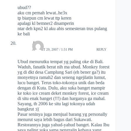
ubud??
aku cm pernah lewat..he3x
tp biarpun cm lewat ttp keren
apalagi kl bemner2 disamperin
ntar deh kpn2 kl aku abis semesteran trus pulang
ke bali
Ay
AUGUST 29, 2007 / 1:51 PM
REPLY
Ubud menurutku tempat yg paling oke di Bali.
Waduh, fanatik berat nih ma ubud. Monkey forest
yg di dkt desa Camplung Sari (eh bener ga?) itu
monyetnya ramah2 dan seneng ngejilatin lumut,
lucu banget. Terus toko-tokonya unik dan beda
dengan di Kuta. Dulu, aku suka banget mampir
ke toko ice cream deket monkey forest, ice cream
di situ enak banget (!!!) dan harganya ga mahal.
Sayang, th 2006 ke situ lagi tokonya udah
bangkrut :((
Pasar seninya juga menjual barang yg personally
menurut saya lebih bagus dari Sukawati.
Restorannya juga yahud-yahud banget. Kalau Ibu
saya paling suka sama pengrajin kebaya yang