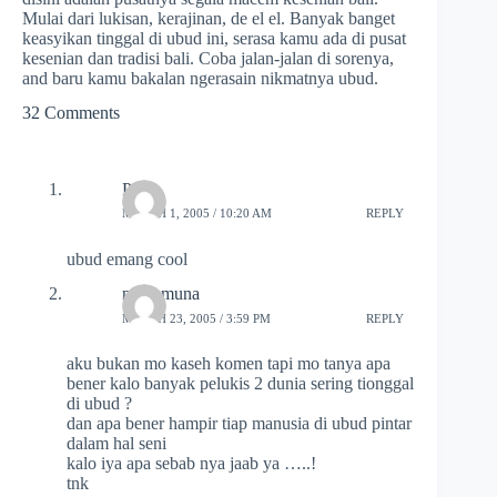
Mulai dari lukisan, kerajinan, de el el. Banyak banget
keasyikan tinggal di ubud ini, serasa kamu ada di pusat
kesenian dan tradisi bali. Coba jalan-jalan di sorenya,
and baru kamu bakalan ngerasain nikmatnya ubud.
32 Comments
Putra
MARCH 1, 2005 / 10:20 AM
REPLY
ubud emang cool
nilna muna
MARCH 23, 2005 / 3:59 PM
REPLY
aku bukan mo kaseh komen tapi mo tanya apa
bener kalo banyak pelukis 2 dunia sering tionggal
di ubud ?
dan apa bener hampir tiap manusia di ubud pintar
dalam hal seni
kalo iya apa sebab nya jaab ya …..!
tnk