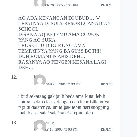
OCTOBER 20, 2005 / 4:25 PM
REPLY
AQ ADA KENANGAN DI UBUD… 🙂
TEPATNYA DI SULY RESORT,CANADIAN
SCHOOL
DISANA AQ KETEMU AMA COWOK
YANG AQ SUKA
TRUS GITU DIDUKUNG AMA
TEMPATNYA YANG BAGUSS BGT!!!!
DUH,ROMANTIS ABIS DEH…
RASANYA AQ PENGEN KESANA LAGI
DEH…
krov
DECEMBER 29, 2005 / 6:09 PM
REPLY
ubud sekarang gak jauh beda ama kuta. lebih
naturalis dan classy dengan cap keartistikannya.
tapi di dalamnya, ubud gak lebih dari shopping
mall biasa. sale! sale! sale! ampun, deh…
putu leong
JANUARY 13, 2006 / 3:03 PM
REPLY