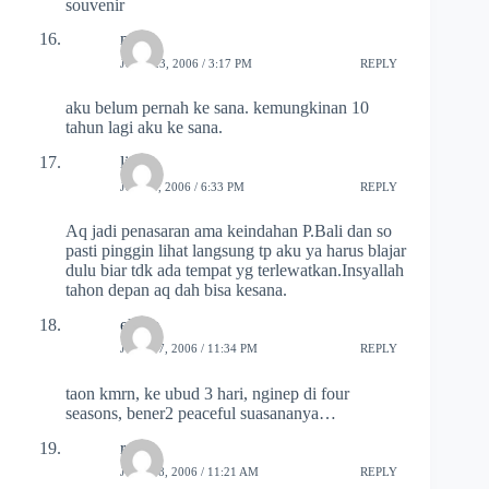
souvenir
mul
JUNE 23, 2006 / 3:17 PM
REPLY
aku belum pernah ke sana. kemungkinan 10
tahun lagi aku ke sana.
lisa
JULY 1, 2006 / 6:33 PM
REPLY
Aq jadi penasaran ama keindahan P.Bali dan so
pasti pinggin lihat langsung tp aku ya harus blajar
dulu biar tdk ada tempat yg terlewatkan.Insyallah
tahon depan aq dah bisa kesana.
eloise
JULY 27, 2006 / 11:34 PM
REPLY
taon kmrn, ke ubud 3 hari, nginep di four
seasons, bener2 peaceful suasananya…
resha
JULY 28, 2006 / 11:21 AM
REPLY