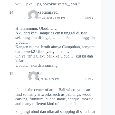
wuu.. jakti .. jeg pokokne keren,,, abiz//
K-Dexs Ramayadi
JANUARY 25, 2006 / 8:08 PM
REPLY
Hmmmmmm, Ubud,……
Aku dari kecil sampe es em u tinggal di sana,
sekarang aku di Jogja,…. udah 6 tahun ninggalin
Ubud,…
Kangen ni, ma Jernih airnya Campuhan, senyum
dari cewek2 Ubud yang ramah,….
Oh ya, tar lagi aku balik ke Ubud,… kul ku dah
kelar ni,….
Ubud,… aku dataaaaaang
Asta Bali
JUNE 14, 2006 / 8:24 PM
REPLY
ubud is the center of art in Bali where you can
find so many artworks such as paintings, wood
carving, furniture, budha statue, antique, mozaic
and many different kind of handicrafts
kunjungi ubud dan nikmati shopping di sana buat