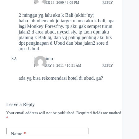
OCTOBER 13, 2009 / 3:08 PM
REPLY
2 minggu yg lalu aku k Bali (akhir’ny)
haha..ubud emank jd target utama aku k bali, apa
lagi Monkey Forest’ny. tp aku gak sempet turun
jalan2 d area ubud, nyesel siy, tp taon dpn aku
planing k Bali lg, dan yg paling penting aku hrs
dpt penginapan d Ubud dan bisa jalan2 sore d
area Ubud..
Layminto
FEBRUARY 9, 2011 / 10:51 AM
REPLY
ada yg bisa rekomendasi hotel di ubud, ga?
Leave a Reply
Your email address will not be published.
Required fields are marked
*
Name
*