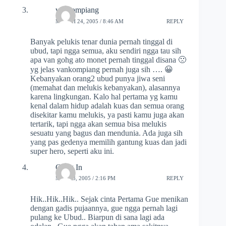
vankompiang
MARCH 24, 2005 / 8:46 AM
REPLY
Banyak pelukis tenar dunia pernah tinggal di
ubud, tapi ngga semua, aku sendiri ngga tau sih
apa van gohg ato monet pernah tinggal disana 🙁
yg jelas vankompiang pernah juga sih …. 😀
Kebanyakan orang2 ubud punya jiwa seni
(memahat dan melukis kebanyakan), alasannya
karena lingkungan. Kalo hal pertama yg kamu
kenal dalam hidup adalah kuas dan semua orang
disekitar kamu melukis, ya pasti kamu juga akan
tertarik, tapi ngga akan semua bisa melukis
sesuatu yang bagus dan mendunia. Ada juga sih
yang pas gedenya memilih gantung kuas dan jadi
super hero, seperti aku ini.
Gung In
MAY 23, 2005 / 2:16 PM
REPLY
Hik..Hik..Hik.. Sejak cinta Pertama Gue menikan
dengan gadis pujaannya, gue ngga pernah lagi
pulang ke Ubud.. Biarpun di sana lagi ada