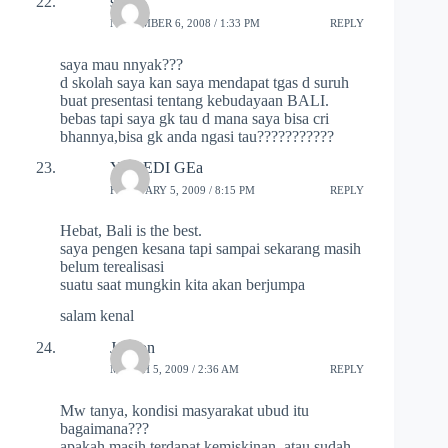
santa
NOVEMBER 6, 2008 / 1:33 PM
REPLY
saya mau nnyak???
d skolah saya kan saya mendapat tgas d suruh
buat presentasi tentang kebudayaan BALI.
bebas tapi saya gk tau d mana saya bisa cri
bhannya,bisa gk anda ngasi tau???????????
YAREDI GEa
FEBRUARY 5, 2009 / 8:15 PM
REPLY
Hebat, Bali is the best.
saya pengen kesana tapi sampai sekarang masih
belum terealisasi
suatu saat mungkin kita akan berjumpa
salam kenal
Jandon
MARCH 5, 2009 / 2:36 AM
REPLY
Mw tanya, kondisi masyarakat ubud itu
bagaimana???
apakah masih terdapat kemiskinan, atau sudah