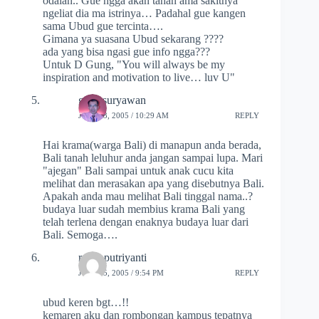
odalan.. Gue ngga akan tahan ama sakitnya
ngeliat dia ma istrinya… Padahal gue kangen
sama Ubud gue tercinta….
Gimana ya suasana Ubud sekarang ????
ada yang bisa ngasi gue info ngga???
Untuk D Gung, "You will always be my
inspiration and motivation to live… luv U"
gede suryawan
JULY 23, 2005 / 10:29 AM
REPLY
Hai krama(warga Bali) di manapun anda berada,
Bali tanah leluhur anda jangan sampai lupa. Mari
"ajegan" Bali sampai untuk anak cucu kita
melihat dan merasakan apa yang disebutnya Bali.
Apakah anda mau melihat Bali tinggal nama..?
budaya luar sudah membius krama Bali yang
telah terlena dengan enaknya budaya luar dari
Bali. Semoga….
retno putriyanti
JULY 25, 2005 / 9:54 PM
REPLY
ubud keren bgt…!!
kemaren aku dan rombongan kampus tepatnya