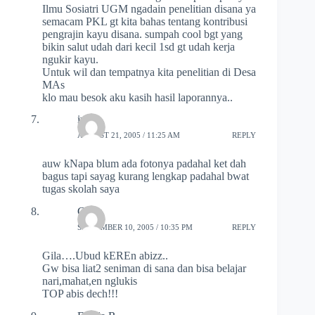
Ilmu Sosiatri UGM ngadain penelitian disana ya
semacam PKL gt kita bahas tentang kontribusi
pengrajin kayu disana. sumpah cool bgt yang
bikin salut udah dari kecil 1sd gt udah kerja
ngukir kayu.
Untuk wil dan tempatnya kita penelitian di Desa
MAs
klo mau besok aku kasih hasil laporannya..
ivan
AUGUST 21, 2005 / 11:25 AM
REPLY
auw kNapa blum ada fotonya padahal ket dah
bagus tapi sayag kurang lengkap padahal bwat
tugas skolah saya
Chisa
SEPTEMBER 10, 2005 / 10:35 PM
REPLY
Gila….Ubud kEREn abizz..
Gw bisa liat2 seniman di sana dan bisa belajar
nari,mahat,en nglukis
TOP abis dech!!!