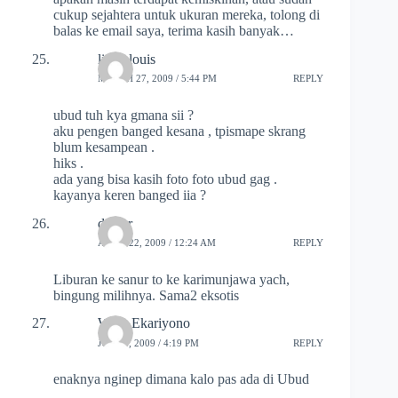
cukup sejahtera untuk ukuran mereka, tolong di
balas ke email saya, terima kasih banyak…
linda louis
MARCH 27, 2009 / 5:44 PM
REPLY
ubud tuh kya gmana sii ?
aku pengen banged kesana , tpismape skrang
blum kesampean .
hiks .
ada yang bisa kasih foto foto ubud gag .
kayanya keren banged iia ?
deuter
APRIL 22, 2009 / 12:24 AM
REPLY
Liburan ke sanur to ke karimunjawa yach,
bingung milihnya. Sama2 eksotis
Willy Ekariyono
JULY 6, 2009 / 4:19 PM
REPLY
enaknya nginep dimana kalo pas ada di Ubud