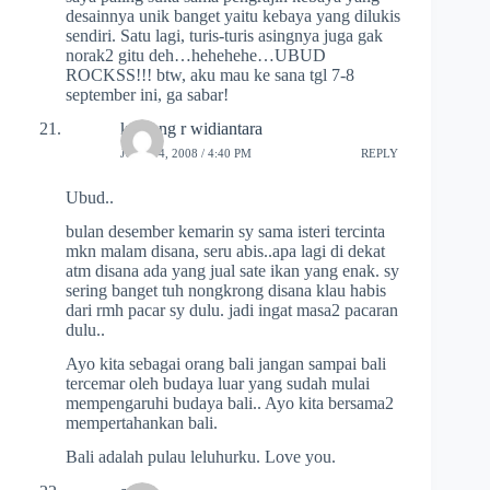
desainnya unik banget yaitu kebaya yang dilukis
sendiri. Satu lagi, turis-turis asingnya juga gak
norak2 gitu deh…hehehehe…UBUD
ROCKSS!!! btw, aku mau ke sana tgl 7-8
september ini, ga sabar!
komang r widiantara
JULY 14, 2008 / 4:40 PM
REPLY
Ubud..
bulan desember kemarin sy sama isteri tercinta
mkn malam disana, seru abis..apa lagi di dekat
atm disana ada yang jual sate ikan yang enak. sy
sering banget tuh nongkrong disana klau habis
dari rmh pacar sy dulu. jadi ingat masa2 pacaran
dulu..
Ayo kita sebagai orang bali jangan sampai bali
tercemar oleh budaya luar yang sudah mulai
mempengaruhi budaya bali.. Ayo kita bersama2
mempertahankan bali.
Bali adalah pulau leluhurku. Love you.