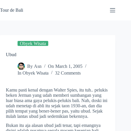
Skip
to
Tour de Bali
content
Obyek Wisata
Ubud
By
Asn
On
March 1, 2005
In
Obyek Wisata
32 Comments
Kamu pasti kenal dengan Walter Spies, itu tuh.. pelukis
beken Jerman yang udah memberi sumbangan yang
luar biasa ama gaya pelukis-pelukis bali. Nah, doski ini
udah menetap di abli itu sejak taon 1930-an, dan dia
pilih tempat yang bener-bener pas, yaitu ubud. Sejak
itulah lantas ubud jadi sedemikian bekennya.
Bukan itu aja alasan ubud jadi tenar, tapi emangnya
disini adalah pusatnya segala macem kesenian bali.