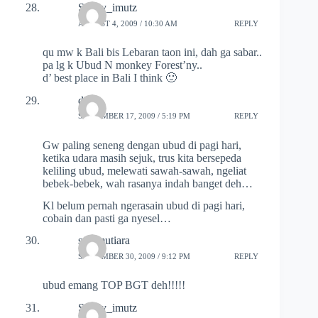
Sendy_imutz
AUGUST 4, 2009 / 10:30 AM
REPLY
qu mw k Bali bis Lebaran taon ini, dah ga sabar..
pa lg k Ubud N monkey Forest’ny..
d’ best place in Bali I think 🙂
dini
SEPTEMBER 17, 2009 / 5:19 PM
REPLY
Gw paling seneng dengan ubud di pagi hari,
ketika udara masih sejuk, trus kita bersepeda
keliling ubud, melewati sawah-sawah, ngeliat
bebek-bebek, wah rasanya indah banget deh…
Kl belum pernah ngerasain ubud di pagi hari,
cobain dan pasti ga nyesel…
sari mutiara
SEPTEMBER 30, 2009 / 9:12 PM
REPLY
ubud emang TOP BGT deh!!!!!
Sendy_imutz