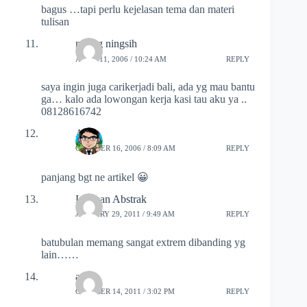
bagus …tapi perlu kejelasan tema dan materi
tulisan
nining ningsih
APRIL 11, 2006 / 10:24 AM
REPLY
saya ingin juga carikerjadi bali, ada yg mau bantu
ga… kalo ada lowongan kerja kasi tau aku ya ..
08128616742
Asn
OCTOBER 16, 2006 / 8:09 AM
REPLY
panjang bgt ne artikel 😀
Lukisan Abstrak
JANUARY 29, 2011 / 9:49 AM
REPLY
batubulan memang sangat extrem dibanding yg
lain……
amos
OCTOBER 14, 2011 / 3:02 PM
REPLY