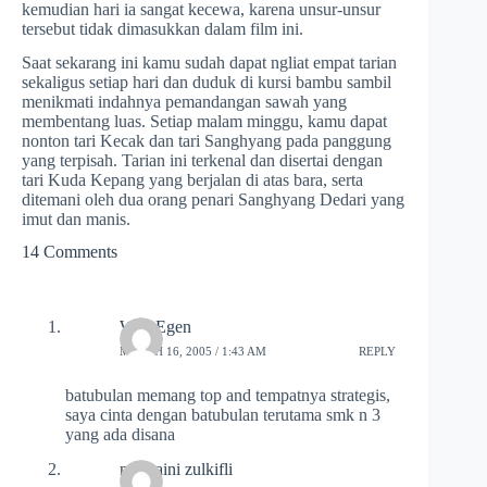
kemudian hari ia sangat kecewa, karena unsur-unsur
tersebut tidak dimasukkan dalam film ini.
Saat sekarang ini kamu sudah dapat ngliat empat tarian
sekaligus setiap hari dan duduk di kursi bambu sambil
menikmati indahnya pemandangan sawah yang
membentang luas. Setiap malam minggu, kamu dapat
nonton tari Kecak dan tari Sanghyang pada panggung
yang terpisah. Tarian ini terkenal dan disertai dengan
tari Kuda Kepang yang berjalan di atas bara, serta
ditemani oleh dua orang penari Sanghyang Dedari yang
imut dan manis.
14 Comments
Wah Egen
MARCH 16, 2005 / 1:43 AM
REPLY
batubulan memang top and tempatnya strategis,
saya cinta dengan batubulan terutama smk n 3
yang ada disana
nurmaini zulkifli