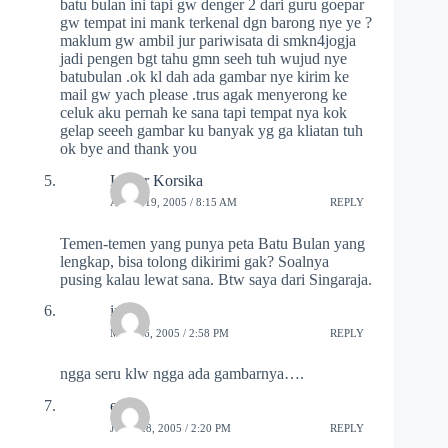
batu bulan ini tapi gw denger 2 dari guru goepar
gw tempat ini mank terkenal dgn barong nye ye ?
maklum gw ambil jur pariwisata di smkn4jogja
jadi pengen bgt tahu gmn seeh tuh wujud nye
batubulan .ok kl dah ada gambar nye kirim ke
mail gw yach please .trus agak menyerong ke
celuk aku pernah ke sana tapi tempat nya kok
gelap seeeh gambar ku banyak yg ga kliatan tuh
ok bye and thank you
Luhur Korsika
APRIL 19, 2005 / 8:15 AM
REPLY
Temen-temen yang punya peta Batu Bulan yang
lengkap, bisa tolong dikirimi gak? Soalnya
pusing kalau lewat sana. Btw saya dari Singaraja.
indra
MAY 26, 2005 / 2:58 PM
REPLY
ngga seru klw ngga ada gambarnya….
echo
JUNE 28, 2005 / 2:20 PM
REPLY