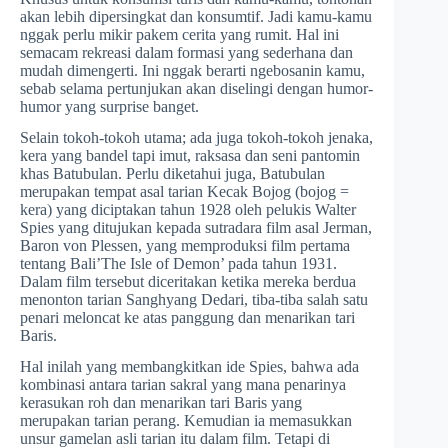
akan lebih dipersingkat dan konsumtif. Jadi kamu-kamu
nggak perlu mikir pakem cerita yang rumit. Hal ini
semacam rekreasi dalam formasi yang sederhana dan
mudah dimengerti. Ini nggak berarti ngebosanin kamu,
sebab selama pertunjukan akan diselingi dengan humor-
humor yang surprise banget.
Selain tokoh-tokoh utama; ada juga tokoh-tokoh jenaka,
kera yang bandel tapi imut, raksasa dan seni pantomin
khas Batubulan. Perlu diketahui juga, Batubulan
merupakan tempat asal tarian Kecak Bojog (bojog =
kera) yang diciptakan tahun 1928 oleh pelukis Walter
Spies yang ditujukan kepada sutradara film asal Jerman,
Baron von Plessen, yang memproduksi film pertama
tentang Bali’The Isle of Demon’ pada tahun 1931.
Dalam film tersebut diceritakan ketika mereka berdua
menonton tarian Sanghyang Dedari, tiba-tiba salah satu
penari meloncat ke atas panggung dan menarikan tari
Baris.
Hal inilah yang membangkitkan ide Spies, bahwa ada
kombinasi antara tarian sakral yang mana penarinya
kerasukan roh dan menarikan tari Baris yang
merupakan tarian perang. Kemudian ia memasukkan
unsur gamelan asli tarian itu dalam film. Tetapi di