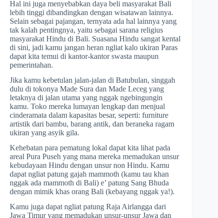
Hal ini juga menyebabkan daya beli masyarakat Bali
lebih tinggi dibandingkan dengan wisatawan lainnya.
Selain sebagai pajangan, ternyata ada hal lainnya yang
tak kalah pentingnya, yaitu sebagai sarana religius
masyarakat Hindu di Bali. Suasana Hindu sangat kental
di sini, jadi kamu jangan heran ngliat kalo ukiran Paras
dapat kita temui di kantor-kantor swasta maupun
pemerintahan.
Jika kamu kebetulan jalan-jalan di Batubulan, singgah
dulu di tokonya Made Sura dan Made Leceg yang
letaknya di jalan utama yang nggak ngebingungin
kamu. Toko mereka lumayan lengkap dan menjual
cinderamata dalam kapasitas besar, seperti: furniture
artistik dari bambu, barang antik, dan beraneka ragam
ukiran yang asyik gila.
Kehebatan para pematung lokal dapat kita lihat pada
areal Pura Puseh yang mana mereka memadukan unsur
kebudayaan Hindu dengan unsur non Hindu. Kamu
dapat ngliat patung gajah mammoth (kamu tau khan
nggak ada mammoth di Bali) e’ patung Sang Bhuda
dengan mimik khas orang Bali (kebayang nggak ya!).
Kamu juga dapat ngliat patung Raja Airlangga dari
Jawa Timur yang memadukan unsur-unsur Jawa dan