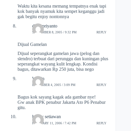
Waktu kita kesana memang tempatnya enak tapi
kok banyak nyamuk kita sempet keganggu jadi
gak begitu enjoy nontonnya
doso priyanto
SEPTEMBER 8, 2005 / 9:32 PM
REPLY
Dijual Gamelan
Dijual seperangkat gamelan jawa (pelog dan
slendro) terbuat dari perunggu dan kuningan plus
seperangkat wayang kulit lengkap. Kondisi
bagus, ditawarkan Rp 250 juta, bisa nego
Wiwin
DECEMBER 4, 2005 / 3:09 PM
REPLY
Bagus kok sayang kagak ada gambar nye!
Gw anak BPK penabur Jakarta Ato P6 Penabur
gitu.
hendy setiawan
FEBRUARY 11, 2006 / 7:42 PM
REPLY