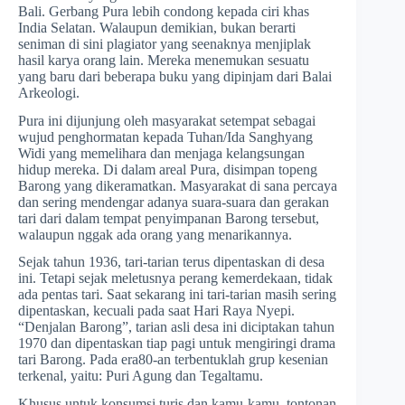
Bali. Gerbang Pura lebih condong kepada ciri khas
India Selatan. Walaupun demikian, bukan berarti
seniman di sini plagiator yang seenaknya menjiplak
hasil karya orang lain. Mereka menemukan sesuatu
yang baru dari beberapa buku yang dipinjam dari Balai
Arkeologi.
Pura ini dijunjung oleh masyarakat setempat sebagai
wujud penghormatan kepada Tuhan/Ida Sanghyang
Widi yang memelihara dan menjaga kelangsungan
hidup mereka. Di dalam areal Pura, disimpan topeng
Barong yang dikeramatkan. Masyarakat di sana percaya
dan sering mendengar adanya suara-suara dan gerakan
tari dari dalam tempat penyimpanan Barong tersebut,
walaupun nggak ada orang yang menarikannya.
Sejak tahun 1936, tari-tarian terus dipentaskan di desa
ini. Tetapi sejak meletusnya perang kemerdekaan, tidak
ada pentas tari. Saat sekarang ini tari-tarian masih sering
dipentaskan, kecuali pada saat Hari Raya Nyepi.
“Denjalan Barong”, tarian asli desa ini diciptakan tahun
1970 dan dipentaskan tiap pagi untuk mengiringi drama
tari Barong. Pada era80-an terbentuklah grup kesenian
terkenal, yaitu: Puri Agung dan Tegaltamu.
Khusus untuk konsumsi turis dan kamu-kamu, tontonan