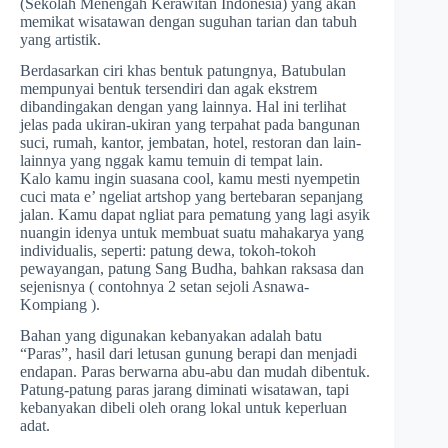
(Sekolah Menengah Kerawitan Indonesia) yang akan
memikat wisatawan dengan suguhan tarian dan tabuh
yang artistik.
Berdasarkan ciri khas bentuk patungnya, Batubulan
mempunyai bentuk tersendiri dan agak ekstrem
dibandingakan dengan yang lainnya. Hal ini terlihat
jelas pada ukiran-ukiran yang terpahat pada bangunan
suci, rumah, kantor, jembatan, hotel, restoran dan lain-
lainnya yang nggak kamu temuin di tempat lain.
Kalo kamu ingin suasana cool, kamu mesti nyempetin
cuci mata e’ ngeliat artshop yang bertebaran sepanjang
jalan. Kamu dapat ngliat para pematung yang lagi asyik
nuangin idenya untuk membuat suatu mahakarya yang
individualis, seperti: patung dewa, tokoh-tokoh
pewayangan, patung Sang Budha, bahkan raksasa dan
sejenisnya ( contohnya 2 setan sejoli Asnawa-
Kompiang ).
Bahan yang digunakan kebanyakan adalah batu
“Paras”, hasil dari letusan gunung berapi dan menjadi
endapan. Paras berwarna abu-abu dan mudah dibentuk.
Patung-patung paras jarang diminati wisatawan, tapi
kebanyakan dibeli oleh orang lokal untuk keperluan
adat.