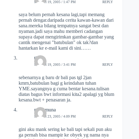
MARCH 19, 2005 / 1:47 PM
REPLY
saya belum pernah kesana lagi,tapi memang
pernah dengar.daripada cerita kawan-kawan dari
sana.mereka bilang tempatnya sangat best dan
nyaman.jadi saya mahu memberi cadangan
supaya dapat mengirimkan gambar-gambar yang
cantik mengenai "batubulan" ok tak?dan
hantarkan ke e-mail kami di sini……
tiva
MARCH 19, 2005 / 3:41 PM
REPLY
sebenarnya g baru dr bali pas tgl 2jan
kmrn,batubulan bagi g keindahan tuhan
YME.sayangnya g cuma bentar kesana.tulisan
diatas bagus bwt informasi kita2 apalagi yg blum
kesana.bwt + penasaran ja.
nilna muna
MARCH 23, 2005 / 4:09 PM
REPLY
gini aku mank sering ke bali tapi sekali pun aku
ga pernah bisa mampir ke obyek yg nama nya