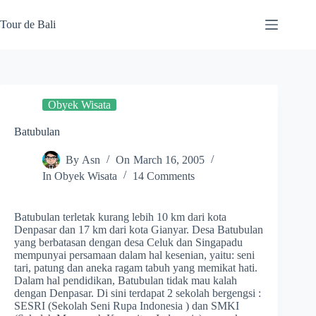
Skip
to
Tour de Bali
content
Obyek Wisata
Batubulan
By
Asn
On
March 16, 2005
In
Obyek Wisata
14 Comments
Batubulan terletak kurang lebih 10 km dari kota
Denpasar dan 17 km dari kota Gianyar. Desa Batubulan
yang berbatasan dengan desa Celuk dan Singapadu
mempunyai persamaan dalam hal kesenian, yaitu: seni
tari, patung dan aneka ragam tabuh yang memikat hati.
Dalam hal pendidikan, Batubulan tidak mau kalah
dengan Denpasar. Di sini terdapat 2 sekolah bergengsi :
SESRI (Sekolah Seni Rupa Indonesia ) dan SMKI