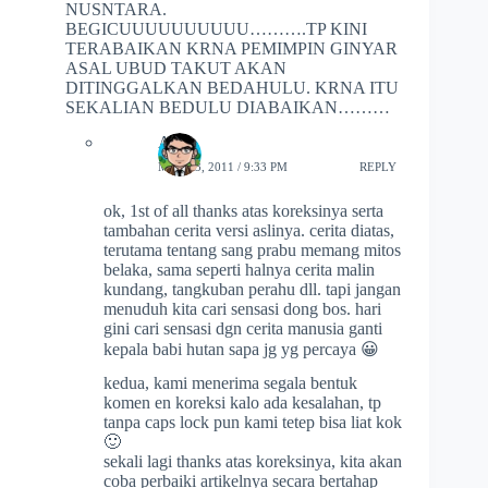
NUSNTARA.
BEGICUUUUUUUUUU……….TP KINI
TERABAIKAN KRNA PEMIMPIN GINYAR
ASAL UBUD TAKUT AKAN
DITINGGALKAN BEDAHULU. KRNA ITU
SEKALIAN BEDULU DIABAIKAN………
Asn
MAY 23, 2011 / 9:33 PM
REPLY
ok, 1st of all thanks atas koreksinya serta
tambahan cerita versi aslinya. cerita diatas,
terutama tentang sang prabu memang mitos
belaka, sama seperti halnya cerita malin
kundang, tangkuban perahu dll. tapi jangan
menuduh kita cari sensasi dong bos. hari
gini cari sensasi dgn cerita manusia ganti
kepala babi hutan sapa jg yg percaya 😀
kedua, kami menerima segala bentuk
komen en koreksi kalo ada kesalahan, tp
tanpa caps lock pun kami tetep bisa liat kok
🙂
sekali lagi thanks atas koreksinya, kita akan
coba perbaiki artikelnya secara bertahap