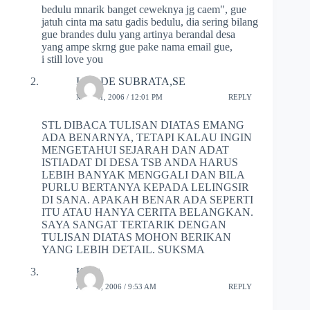
bedulu mnarik banget ceweknya jg caem", gue
jatuh cinta ma satu gadis bedulu, dia sering bilang
gue brandes dulu yang artinya berandal desa
yang ampe skrng gue pake nama email gue,
i still love you
I MADE SUBRATA,SE
MAY 11, 2006 / 12:01 PM
REPLY
STL DIBACA TULISAN DIATAS EMANG
ADA BENARNYA, TETAPI KALAU INGIN
MENGETAHUI SEJARAH DAN ADAT
ISTIADAT DI DESA TSB ANDA HARUS
LEBIH BANYAK MENGGALI DAN BILA
PURLU BERTANYA KEPADA LELINGSIR
DI SANA. APAKAH BENAR ADA SEPERTI
ITU ATAU HANYA CERITA BELANGKAN.
SAYA SANGAT TERTARIK DENGAN
TULISAN DIATAS MOHON BERIKAN
YANG LEBIH DETAIL. SUKSMA
Ketut
JUNE 7, 2006 / 9:53 AM
REPLY