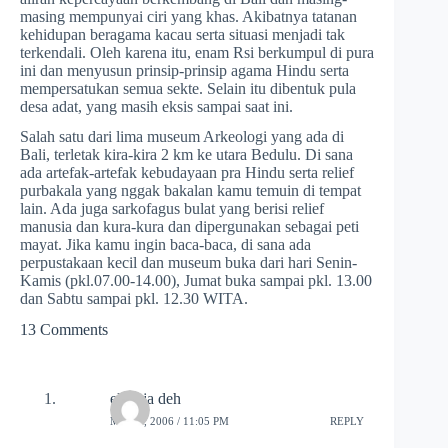
masing mempunyai ciri yang khas. Akibatnya tatanan
kehidupan beragama kacau serta situasi menjadi tak
terkendali. Oleh karena itu, enam Rsi berkumpul di pura
ini dan menyusun prinsip-prinsip agama Hindu serta
mempersatukan semua sekte. Selain itu dibentuk pula
desa adat, yang masih eksis sampai saat ini.
Salah satu dari lima museum Arkeologi yang ada di
Bali, terletak kira-kira 2 km ke utara Bedulu. Di sana
ada artefak-artefak kebudayaan pra Hindu serta relief
purbakala yang nggak bakalan kamu temuin di tempat
lain. Ada juga sarkofagus bulat yang berisi relief
manusia dan kura-kura dan dipergunakan sebagai peti
mayat. Jika kamu ingin baca-baca, di sana ada
perpustakaan kecil dan museum buka dari hari Senin-
Kamis (pkl.07.00-14.00), Jumat buka sampai pkl. 13.00
dan Sabtu sampai pkl. 12.30 WITA.
13 Comments
eka aja deh
MAY 3, 2006 / 11:05 PM
REPLY