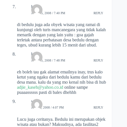
kaseh
APRIL 5, 2008 / 7:40 PM
REPLY
di bedulu juga ada obyek wisata yang ramai di
kunjungi oleh turis mancanegara yang tidak kalah
menarik dengan yang lain yaitu : goa gajah
terletak antara perbatasan desa bedulu dengan
teges, ubud kurang lebih 15 menit dari ubud.
kaseh
APRIL 5, 2008 / 7:48 PM
REPLY
eh boleh tau gak alamat emailnya inay, trus kalo
ketut yang ngaku dari bedulu kamu dari bedulu
desa mana. kalu da yang mo kenal nih bisa di hub
adjie_kaseh@yahoo.co.id
online sampe
puaaassssss pasti di bales dhehhh
welly
JUNE 3, 2008 / 4:07 PM
REPLY
Lucu juga ceritanya. Bedulu ini merupakan objek
wisata atau bukan? Maksudnya, ada fasilitas2