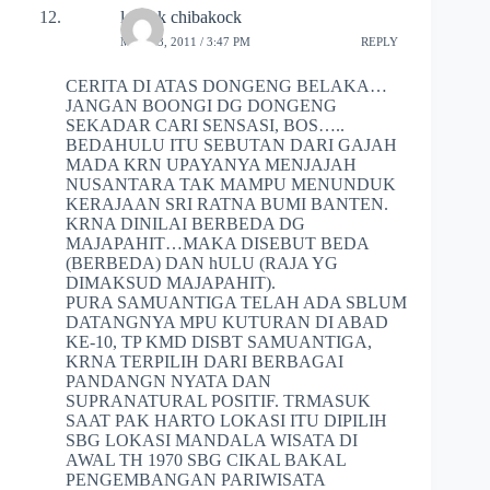
lekock chibakock
MAY 23, 2011 / 3:47 PM
REPLY
CERITA DI ATAS DONGENG BELAKA…
JANGAN BOONGI DG DONGENG
SEKADAR CARI SENSASI, BOS…..
BEDAHULU ITU SEBUTAN DARI GAJAH
MADA KRN UPAYANYA MENJAJAH
NUSANTARA TAK MAMPU MENUNDUK
KERAJAAN SRI RATNA BUMI BANTEN.
KRNA DINILAI BERBEDA DG
MAJAPAHIT…MAKA DISEBUT BEDA
(BERBEDA) DAN hULU (RAJA YG
DIMAKSUD MAJAPAHIT).
PURA SAMUANTIGA TELAH ADA SBLUM
DATANGNYA MPU KUTURAN DI ABAD
KE-10, TP KMD DISBT SAMUANTIGA,
KRNA TERPILIH DARI BERBAGAI
PANDANGN NYATA DAN
SUPRANATURAL POSITIF. TRMASUK
SAAT PAK HARTO LOKASI ITU DIPILIH
SBG LOKASI MANDALA WISATA DI
AWAL TH 1970 SBG CIKAL BAKAL
PENGEMBANGAN PARIWISATA