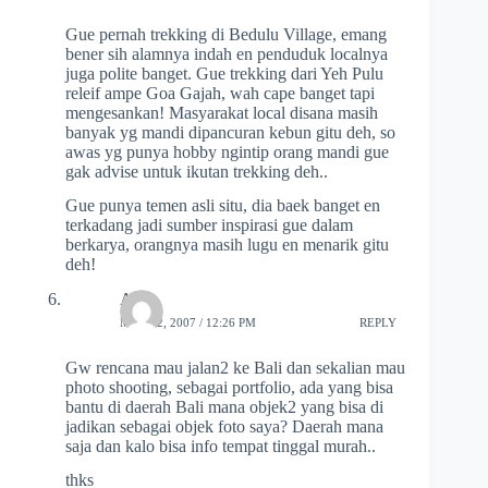
Gue pernah trekking di Bedulu Village, emang
bener sih alamnya indah en penduduk localnya
juga polite banget. Gue trekking dari Yeh Pulu
releif ampe Goa Gajah, wah cape banget tapi
mengesankan! Masyarakat local disana masih
banyak yg mandi dipancuran kebun gitu deh, so
awas yg punya hobby ngintip orang mandi gue
gak advise untuk ikutan trekking deh..
Gue punya temen asli situ, dia baek banget en
terkadang jadi sumber inspirasi gue dalam
berkarya, orangnya masih lugu en menarik gitu
deh!
Alex
MAY 22, 2007 / 12:26 PM
REPLY
Gw rencana mau jalan2 ke Bali dan sekalian mau
photo shooting, sebagai portfolio, ada yang bisa
bantu di daerah Bali mana objek2 yang bisa di
jadikan sebagai objek foto saya? Daerah mana
saja dan kalo bisa info tempat tinggal murah..
thks