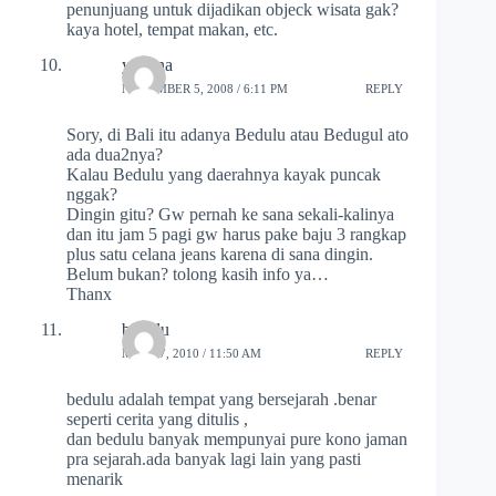
penunjuang untuk dijadikan objeck wisata gak?
kaya hotel, tempat makan, etc.
yuliana
NOVEMBER 5, 2008 / 6:11 PM
REPLY
Sory, di Bali itu adanya Bedulu atau Bedugul ato
ada dua2nya?
Kalau Bedulu yang daerahnya kayak puncak
nggak?
Dingin gitu? Gw pernah ke sana sekali-kalinya
dan itu jam 5 pagi gw harus pake baju 3 rangkap
plus satu celana jeans karena di sana dingin.
Belum bukan? tolong kasih info ya…
Thanx
bedulu
MAY 27, 2010 / 11:50 AM
REPLY
bedulu adalah tempat yang bersejarah .benar
seperti cerita yang ditulis ,
dan bedulu banyak mempunyai pure kono jaman
pra sejarah.ada banyak lagi lain yang pasti
menarik