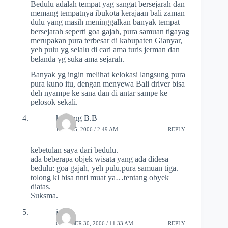
Bedulu adalah tempat yag sangat bersejarah dan
memang tempatnya ibukota kerajaan bali zaman
dulu yang masih meninggalkan banyak tempat
bersejarah seperti goa gajah, pura samuan tigayag
merupakan pura terbesar di kabupaten Gianyar,
yeh pulu yg selalu di cari ama turis jerman dan
belanda yg suka ama sejarah.
Banyak yg ingin melihat kelokasi langsung pura
pura kuno itu, dengan menyewa Bali driver bisa
deh nyampe ke sana dan di antar sampe ke
pelosok sekali.
komang B.B
JUNE 15, 2006 / 2:49 AM
REPLY
kebetulan saya dari bedulu.
ada beberapa objek wisata yang ada didesa
bedulu: goa gajah, yeh pulu,pura samuan tiga.
tolong kl bisa nnti muat ya…tentang obyek
diatas.
Suksma.
inay
OCTOBER 30, 2006 / 11:33 AM
REPLY