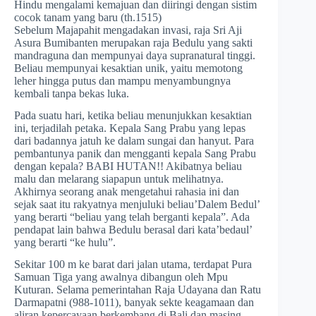
Hindu mengalami kemajuan dan diiringi dengan sistim
cocok tanam yang baru (th.1515)
Sebelum Majapahit mengadakan invasi, raja Sri Aji
Asura Bumibanten merupakan raja Bedulu yang sakti
mandraguna dan mempunyai daya supranatural tinggi.
Beliau mempunyai kesaktian unik, yaitu memotong
leher hingga putus dan mampu menyambungnya
kembali tanpa bekas luka.
Pada suatu hari, ketika beliau menunjukkan kesaktian
ini, terjadilah petaka. Kepala Sang Prabu yang lepas
dari badannya jatuh ke dalam sungai dan hanyut. Para
pembantunya panik dan mengganti kepala Sang Prabu
dengan kepala? BABI HUTAN!! Akibatnya beliau
malu dan melarang siapapun untuk melihatnya.
Akhirnya seorang anak mengetahui rahasia ini dan
sejak saat itu rakyatnya menjuluki beliau’Dalem Bedul’
yang berarti “beliau yang telah berganti kepala”. Ada
pendapat lain bahwa Bedulu berasal dari kata’bedaul’
yang berarti “ke hulu”.
Sekitar 100 m ke barat dari jalan utama, terdapat Pura
Samuan Tiga yang awalnya dibangun oleh Mpu
Kuturan. Selama pemerintahan Raja Udayana dan Ratu
Darmapatni (988-1011), banyak sekte keagamaan dan
aliran kepercayaan berkembang di Bali dan masing-