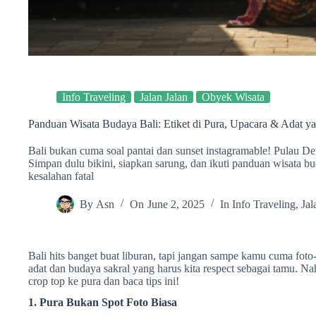
Info Traveling
Jalan Jalan
Obyek Wisata
Panduan Wisata Budaya Bali: Etiket di Pura, Upacara & Adat y
Bali bukan cuma soal pantai dan sunset instagramable! Pulau 
Simpan dulu bikini, siapkan sarung, dan ikuti panduan wisata b
kesalahan fatal
By
Asn
On
June 2, 2025
In
Info Traveling
,
Jal
Bali hits banget buat liburan, tapi jangan sampe kamu cuma foto-
adat dan budaya sakral yang harus kita respect sebagai tamu. Nah
crop top ke pura dan baca tips ini!
1. Pura Bukan Spot Foto Biasa