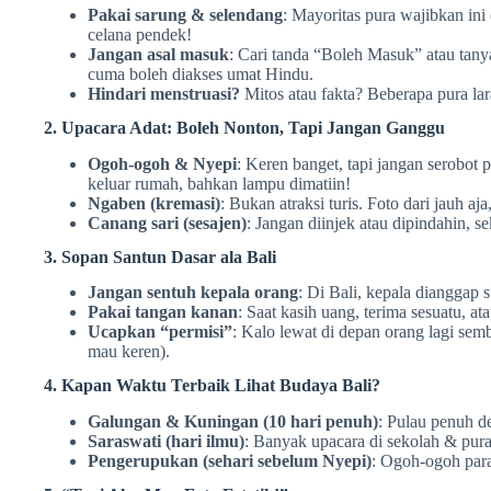
Pakai sarung & selendang
: Mayoritas pura wajibkan ini
celana pendek!
Jangan asal masuk
: Cari tanda “Boleh Masuk” atau tany
cuma boleh diakses umat Hindu.
Hindari menstruasi?
Mitos atau fakta? Beberapa pura la
2. Upacara Adat: Boleh Nonton, Tapi Jangan Ganggu
Ogoh-ogoh & Nyepi
: Keren banget, tapi jangan serobot 
keluar rumah, bahkan lampu dimatiin!
Ngaben (kremasi)
: Bukan atraksi turis. Foto dari jauh aj
Canang sari (sesajen)
: Jangan diinjek atau dipindahin, se
3. Sopan Santun Dasar ala Bali
Jangan sentuh kepala orang
: Di Bali, kepala dianggap 
Pakai tangan kanan
: Saat kasih uang, terima sesuatu, a
Ucapkan “permisi”
: Kalo lewat di depan orang lagi se
mau keren).
4. Kapan Waktu Terbaik Lihat Budaya Bali?
Galungan & Kuningan (10 hari penuh)
: Pulau penuh dek
Saraswati (hari ilmu)
: Banyak upacara di sekolah & pura
Pengerupukan (sehari sebelum Nyepi)
: Ogoh-ogoh parad