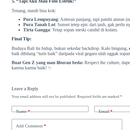
5. “Tapi Aku Mau Foto Estetik!”
Tenang, masih bisa kok:
Pura Lempuyang
: Antrean panjang, tapi patuhi aturan (n
Pura Tanah Lot
: Sunset tetep epic dari jauh, gak perlu
Tirta Gangga
: Tetap sopan meski candid di kolam.
Final Tip:
Budaya Bali itu hidup, bukan sekedar backdrop. Kalo bingung,
baik dibilang “turis baik” daripada viral gegara ulah nggak sopan
Buat Gen Z yang mau liburan beda:
Respect the culture, dape
karena karma baik! ✨
Leave a Reply
Your email address will not be published.
Required fields are marked
*
Name
*
Email
*
Add Comment
*