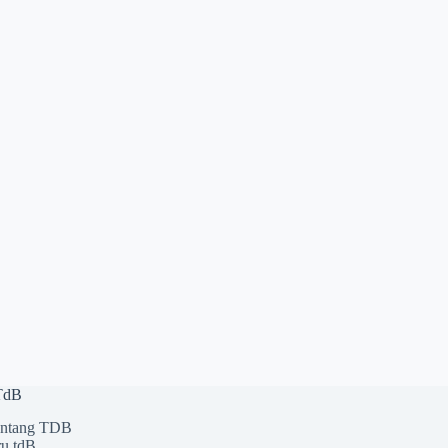
 TdB
ntang TDB
u tdB