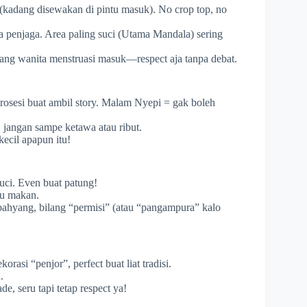
 (kadang disewakan di pintu masuk). No crop top, no
a penjaga. Area paling suci (Utama Mandala) sering
rang wanita menstruasi masuk—respect aja tanpa debat.
prosesi buat ambil story. Malam Nyepi = gak boleh
a, jangan sampe ketawa atau ribut.
kecil apapun itu!
suci. Even buat patung!
tau makan.
mbahyang, bilang “permisi” (atau “pangampura” kalo
orasi “penjor”, perfect buat liat tradisi.
.
e, seru tapi tetap respect ya!