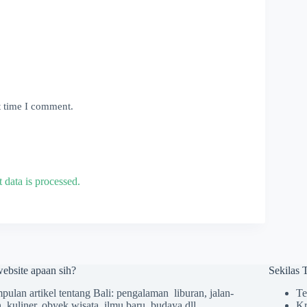
t time I comment.
data is processed.
website apaan sih?
Sekilas
ulan artikel tentang Bali: pengalaman liburan, jalan-
Te
n, kuliner, obyek wisata, ilmu baru, budaya dll
Kr