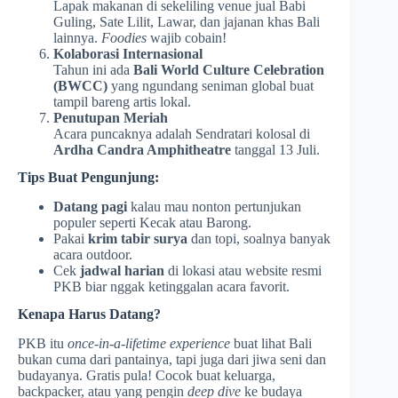
Lapak makanan di sekeliling venue jual Babi
Guling, Sate Lilit, Lawar, dan jajanan khas Bali
lainnya.
Foodies
wajib cobain!
Kolaborasi Internasional
Tahun ini ada
Bali World Culture Celebration
(BWCC)
yang ngundang seniman global buat
tampil bareng artis lokal.
Penutupan Meriah
Acara puncaknya adalah Sendratari kolosal di
Ardha Candra Amphitheatre
tanggal 13 Juli.
Tips Buat Pengunjung:
Datang pagi
kalau mau nonton pertunjukan
populer seperti Kecak atau Barong.
Pakai
krim tabir surya
dan topi, soalnya banyak
acara outdoor.
Cek
jadwal harian
di lokasi atau website resmi
PKB biar nggak ketinggalan acara favorit.
Kenapa Harus Datang?
PKB itu
once-in-a-lifetime experience
buat lihat Bali
bukan cuma dari pantainya, tapi juga dari jiwa seni dan
budayanya. Gratis pula! Cocok buat keluarga,
backpacker, atau yang pengin
deep dive
ke budaya