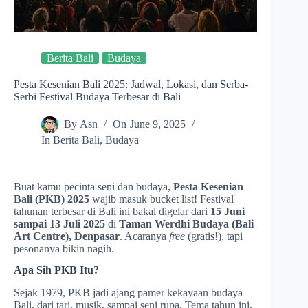
Berita Bali
Budaya
Pesta Kesenian Bali 2025: Jadwal, Lokasi, dan Serba-
Serbi Festival Budaya Terbesar di Bali
By
Asn
On
June 9, 2025
In
Berita Bali
,
Budaya
Buat kamu pecinta seni dan budaya,
Pesta Kesenian
Bali (PKB) 2025
wajib masuk bucket list! Festival
tahunan terbesar di Bali ini bakal digelar dari
15 Juni
sampai 13 Juli 2025
di
Taman Werdhi Budaya (Bali
Art Centre), Denpasar
. Acaranya
free
(gratis!), tapi
pesonanya bikin nagih.
Apa Sih PKB Itu?
Sejak 1979, PKB jadi ajang pamer kekayaan budaya
Bali, dari tari, musik, sampai seni rupa. Tema tahun ini,