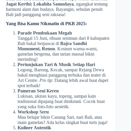
Jagat Kerthi: Lokahita Samudaya
, ngangkat tentang
harmoni alam dan budaya. Bayangin, sebulan penuh
Bali jadi panggung seni raksasa!
Yang Bisa Kamu Nikmatin di PKB 2025:
Parade Pembukaan Megah
Tanggal 15 Juni, ribuan seniman dari 8 kabupaten
Bali bakal berpawai di
Bajra Sandhi
Monument, Renon
. Kostum warna-warni,
gamelan bergema, dan tarian massal bikin
merinding!
Pertunjukan Tari & Musik Setiap Hari
Legong, Barong, Kecak, sampai Rejang Dewa
bakal menghiasi panggung terbuka dan teater di
Art Centre.
Pro tip
: Datang lebih awal buat dapet
spot terbaik!
Pameran Seni Keren
Lukisan, ukiran kayu, topeng, sampai kain
tradisional dipajang buat dinikmati. Cocok buat
yang suka foto-foto aestetik.
Workshop Seru
Mau belajar bikin Canang Sari, nari Bali, atau
main gamelan? Ada kelas singkat buat turis juga!
Kuliner Autentik